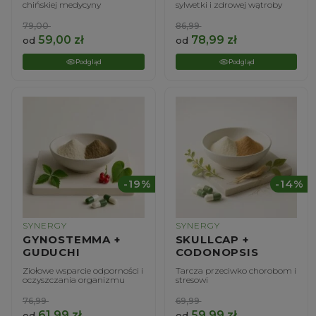
chińskiej medycyny
sylwetki i zdrowej wątroby
79,00
86,99
59,00
zł
78,99
zł
od
od
Podgląd
Podgląd
-19%
-14%
SYNERGY
SYNERGY
GYNOSTEMMA +
SKULLCAP +
GUDUCHI
CODONOPSIS
Ziołowe wsparcie odporności i
Tarcza przeciwko chorobom i
oczyszczania organizmu
stresowi
76,99
69,99
61,99
zł
59,99
zł
od
od