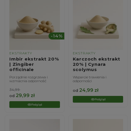
-14%
EKSTRAKTY
EKSTRAKTY
Imbir ekstrakt 20%
Karczoch ekstrakt
| Zingiber
20% | Cynara
officinale
scolymus
Porządnie rozgrzewa i
Wsparcie trawienia i
wzmacnia odporność
odporności
34,99
24,99
zł
od
29,99
zł
od
Podgląd
Podgląd