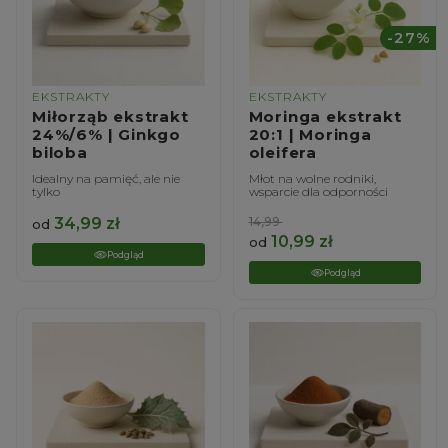
-27%
EKSTRAKTY
EKSTRAKTY
Miłorząb ekstrakt
Moringa ekstrakt
24%/6% | Ginkgo
20:1 | Moringa
biloba
oleifera
Idealny na pamięć, ale nie
Młot na wolne rodniki,
tylko
wsparcie dla odporności
34,99
zł
14,99
od
10,99
zł
od
Podgląd
Podgląd