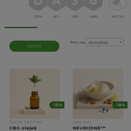
DOPA
ACH
SERO
GABA
WYCZYŚĆ
domyślnie
Sortuj wg
FILTRUJ
-15%
-18%
OLEJKI CBD/CBG
ORIGINAL
CBG olejek
NEURIDINE™