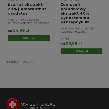
Szarłat ekstrakt
Żeń-szeń
20% | Amaranthus
południowy
caudatus
ekstrakt 80% |
Gynostemma
Amarantowe wsparcie
pentaphyllum
zdrowia wątroby i odporności
Najlepszy "żeń-szeń" dla
24,99
zł
od
wątroby i krążenia
Podgląd
34,99
29,99
zł
od
Podgląd
Produkty 1 - 20 z 20