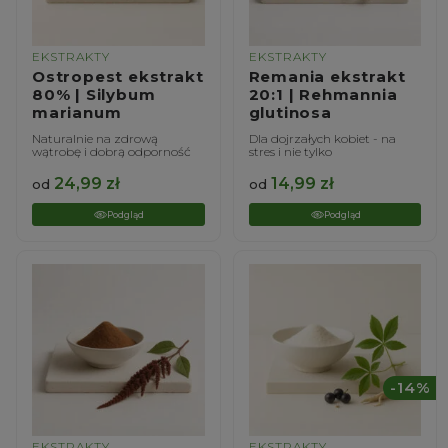
EKSTRAKTY
EKSTRAKTY
Ostropest ekstrakt
Remania ekstrakt
80% | Silybum
20:1 | Rehmannia
marianum
glutinosa
Naturalnie na zdrową
Dla dojrzałych kobiet - na
wątrobę i dobrą odporność
stres i nie tylko
24,99
zł
14,99
zł
od
od
Podgląd
Podgląd
-14%
EKSTRAKTY
EKSTRAKTY