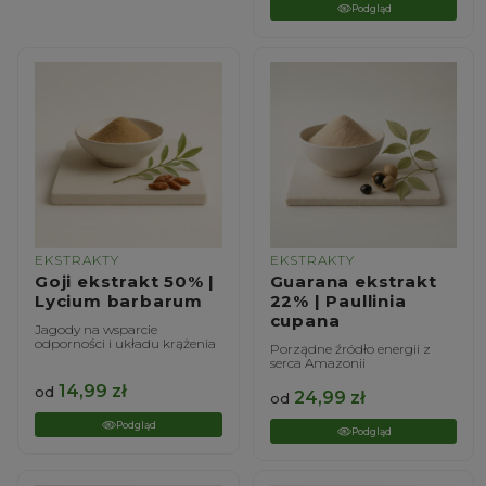
Podgląd
EKSTRAKTY
EKSTRAKTY
Goji ekstrakt 50% |
Guarana ekstrakt
Lycium barbarum
22% | Paullinia
cupana
Jagody na wsparcie
odporności i układu krążenia
Porządne źródło energii z
serca Amazonii
14,99
zł
od
24,99
zł
od
Podgląd
Podgląd