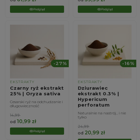
Podgląd
Podgląd
-27%
-16%
EKSTRAKTY
EKSTRAKTY
Czarny ryż ekstrakt
Dziurawiec
25% | Oryza sativa
ekstrakt 0.3% |
Hypericum
Cesarski ryż na odchudzanie i
perforatum
długowieczność
Naturalnie na nastrój... i nie
14,99
tylko
10,99
zł
od
24,99
Podgląd
20,99
zł
od