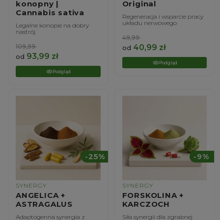
konopny |
Original
Cannabis sativa
Regeneracja i wsparcie pracy
układu nerwowego
Legalne konopie na dobry
nastrój
49,99
109,99
40,99
zł
od
93,99
zł
od
Podgląd
Podgląd
-25%
-9%
SYNERGY
SYNERGY
ANGELICA +
FORSKOLINA +
ASTRAGALUS
KARCZOCH
Adaptogenna synergia z
Siła synergii dla zgrabnej