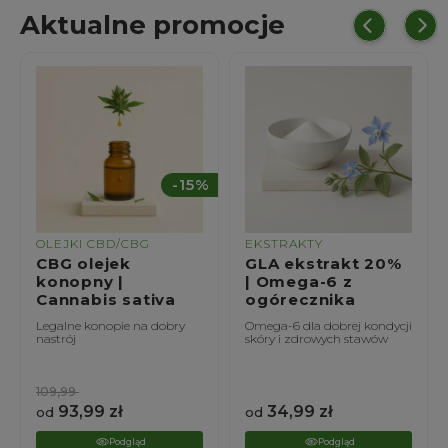
Aktualne promocje
%
-15%
OLEJKI CBD/CBG
EKSTRAKTY
CBG olejek
GLA ekstrakt 20%
konopny |
| Omega-6 z
Cannabis sativa
ogórecznika
Legalne konopie na dobry
Omega-6 dla dobrej kondycji
nastrój
skóry i zdrowych stawów
109,99
93,99
zł
34,99
zł
od
od
Podgląd
Podgląd