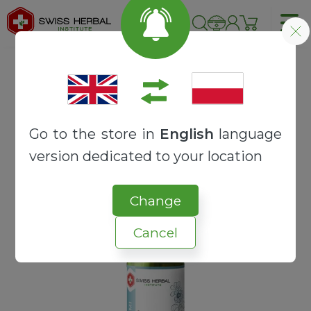
Strona główna
OLEJKI TERAPEUTYCZNE
OLEJKI ZIOŁOWE
Brahmi olejek ziołowy | Bacopa monnieri
Go to the store in
English
language
version dedicated to your location
Change
Cancel