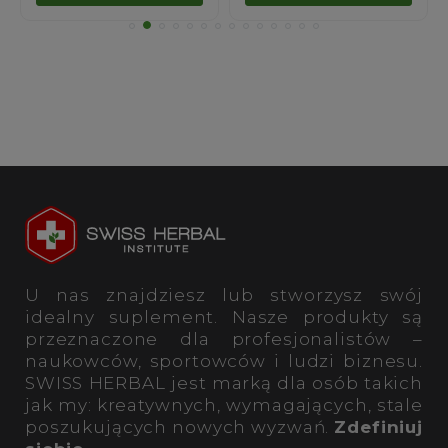
U nas znajdziesz lub stworzysz swój
idealny suplement. Nasze produkty są
przeznaczone dla profesjonalistów –
naukowców, sportowców i ludzi biznesu.
SWISS HERBAL jest marką dla osób takich
jak my: kreatywnych, wymagających, stale
poszukujących nowych wyzwań.
Zdefiniuj