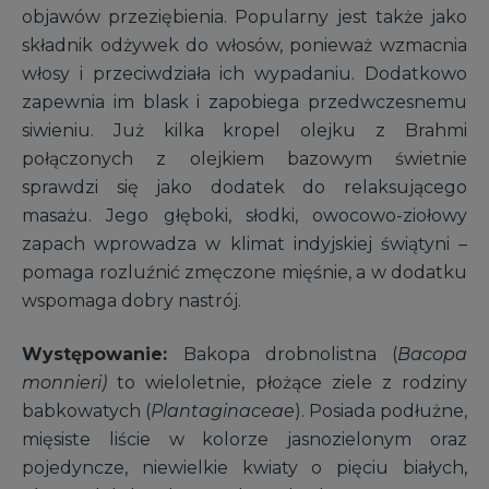
objawów przeziębienia. Popularny jest także jako
składnik odżywek do włosów, ponieważ wzmacnia
włosy i przeciwdziała ich wypadaniu. Dodatkowo
zapewnia im blask i zapobiega przedwczesnemu
siwieniu. Już kilka kropel olejku z Brahmi
połączonych z olejkiem bazowym świetnie
sprawdzi się jako dodatek do relaksującego
masażu. Jego głęboki, słodki, owocowo-ziołowy
zapach wprowadza w klimat indyjskiej świątyni –
pomaga rozluźnić zmęczone mięśnie, a w dodatku
wspomaga dobry nastrój.
Występowanie:
Bakopa drobnolistna (
Bacopa
monnieri)
to wieloletnie, płożące ziele z
rodziny
babkowatych (
Plantaginaceae
). Posiada podłużne,
mięsiste liście w kolorze jasnozielonym oraz
pojedyncze, niewielkie kwiaty o pięciu białych,