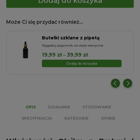
Dodaj do koszyka
Może Ci się przydać również...
Butelki szklane z pipetą
a
Wygodny pojemnik na olejki eteryczne
Zakres
19,99
zł
–
39,99
zł
cen:
Dodaj do koszyka
od
19,99 zł
do
39,99 zł
OPIS
DZIAŁANIE
STOSOWANIE
SPECYFIKACJA
KATEGORIE
OPINIE