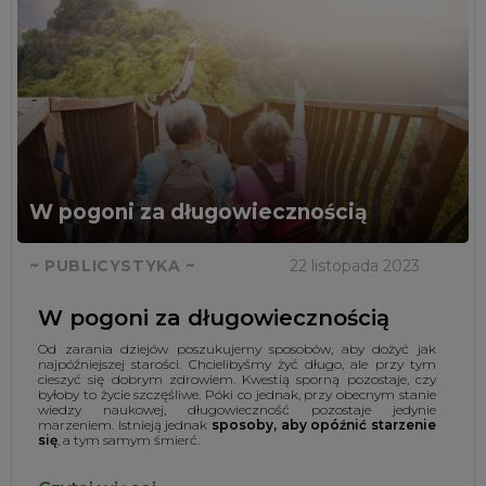
W pogoni za długowiecznością
~ PUBLICYSTYKA ~
22 listopada 2023
W pogoni za długowiecznością
Od zarania dziejów poszukujemy sposobów, aby dożyć jak
najpóźniejszej starości. Chcielibyśmy żyć długo, ale przy tym
cieszyć się dobrym zdrowiem. Kwestią sporną pozostaje, czy
byłoby to życie szczęśliwe. Póki co jednak, przy obecnym stanie
wiedzy naukowej, długowieczność pozostaje jedynie
marzeniem. Istnieją jednak
sposoby, aby opóźnić starzenie
się
, a tym samym śmierć.