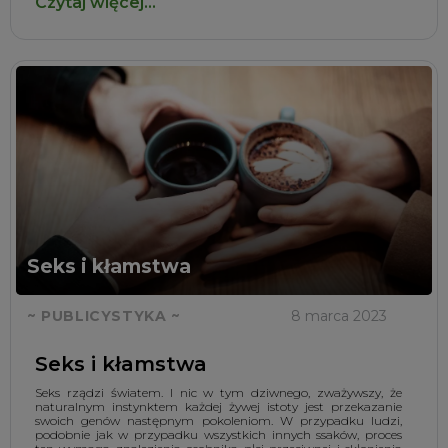
Czytaj więcej...
Seks i kłamstwa
~ PUBLICYSTYKA ~
8 marca 2023
Seks i kłamstwa
Seks rządzi światem. I nic w tym dziwnego, zważywszy, że
naturalnym instynktem każdej żywej istoty jest przekazanie
swoich genów następnym pokoleniom. W przypadku ludzi,
podobnie jak w przypadku wszystkich innych ssaków, proces