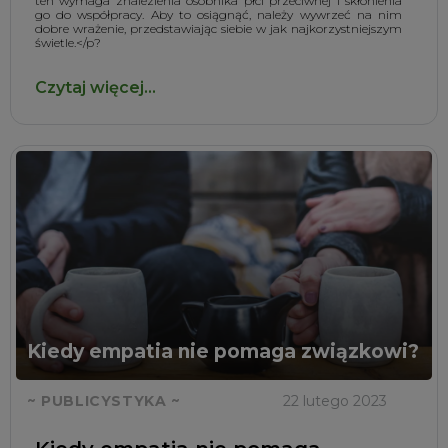
ten wymaga znalezienia osobnika płci przeciwnej i skłonienia
go do współpracy. Aby to osiągnąć, należy wywrzeć na nim
dobre wrażenie, przedstawiając siebie w jak najkorzystniejszym
świetle.</p?
Czytaj więcej...
Kiedy empatia nie pomaga związkowi?
~ PUBLICYSTYKA ~
22 lutego 2023