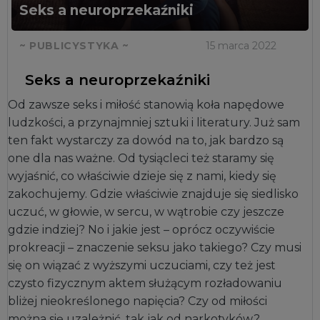
Seks a neuroprzekaźniki
~ PUBLICYSTYKA ~
15 marca 2022
Seks a neuroprzekaźniki
Od zawsze seks i miłość stanowią koła napędowe
ludzkości, a przynajmniej sztuki i literatury. Już sam
ten fakt wystarczy za dowód na to, jak bardzo są
one dla nas ważne. Od tysiącleci też staramy się
wyjaśnić, co właściwie dzieje się z nami, kiedy się
zakochujemy. Gdzie właściwie znajduje się siedlisko
uczuć, w głowie, w sercu, w wątrobie czy jeszcze
gdzie indziej? No i jakie jest – oprócz oczywiście
prokreacji – znaczenie seksu jako takiego? Czy musi
się on wiązać z wyższymi uczuciami, czy też jest
czysto fizycznym aktem służącym rozładowaniu
bliżej nieokreślonego napięcia? Czy od miłości
można się uzależnić, tak jak od narkotyków?