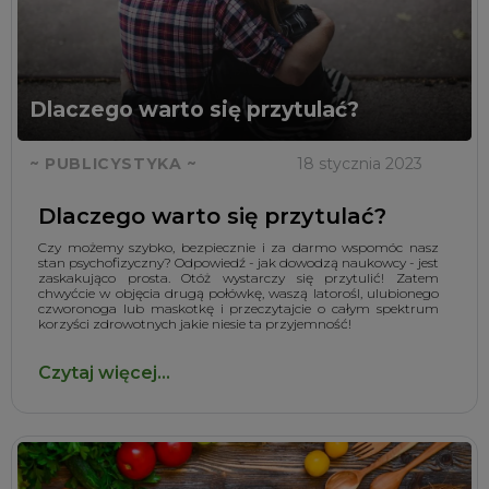
Dlaczego warto się przytulać?
~ PUBLICYSTYKA ~
18 stycznia 2023
Dlaczego warto się przytulać?
Czy możemy szybko, bezpiecznie i za darmo wspomóc nasz
stan psychofizyczny? Odpowiedź - jak dowodzą naukowcy - jest
zaskakująco prosta. Otóż wystarczy się przytulić! Zatem
chwyćcie w objęcia drugą połówkę, waszą latorośl, ulubionego
czworonoga lub maskotkę i przeczytajcie o całym spektrum
korzyści zdrowotnych jakie niesie ta przyjemność!
Czytaj więcej...