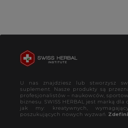
U nas znajdziesz lub stworzysz sw
suplement. Nasze produkty są przezn
profesjonalistów – naukowców, sportow
biznesu. SWISS HERBAL jest marką dla 
jak my: kreatywnych, wymagający
poszukujących nowych wyzwań.
Zdefini