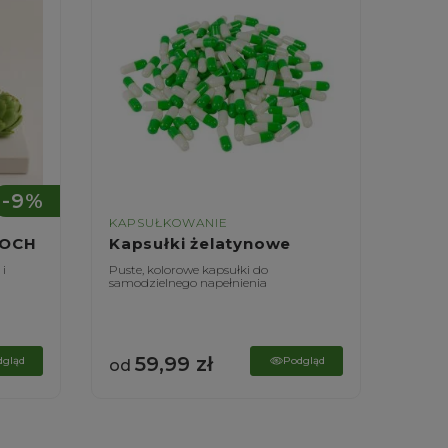
-9%
KAPSUŁKOWANIE
KAPS
ZOCH
Kapsułki żelatynowe
Kaps
 i
Puste, kolorowe kapsułki do
Puste,
samodzielnego napełnienia
samodz
59,99
zł
6
dgląd
Podgląd
od
od