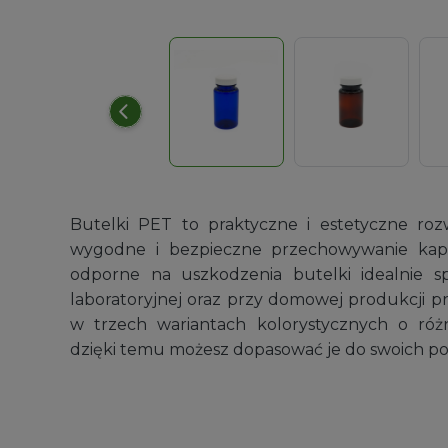
Rękawiczki higieniczne nit
Idealnie dopasują się do każdej dłoni
14,99
zł
Butelki PET to praktyczne i estetyczne rozw
wygodne i bezpieczne przechowywanie kapsu
odporne na uszkodzenia butelki idealnie s
laboratoryjnej oraz przy domowej produkcji p
w trzech wariantach kolorystycznych o róż
dzięki temu możesz dopasować je do swoich po