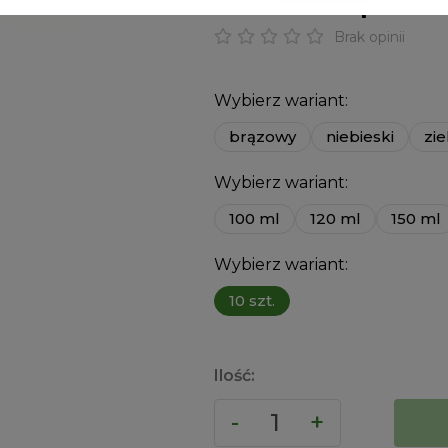
Butelki PET przezr
Brak opinii
Wybierz wariant:
brązowy
niebieski
zie
Wybierz wariant:
100 ml
120 ml
150 ml
Wybierz wariant:
10 szt.
Ilość: