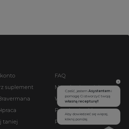
 konto
FAQ
x
rz suplement
Metody płatności
Cześć, jestem
Asystentem
i
pomogę Ci stworzyć twoją
 Bravermana
Wysyłka i zwroty
własną recepturę!!
łpraca
Regulamin sklepu
Aby dowiedzieć się więcej,
kliknij poniżej.
 taniej
Polityka prywatności