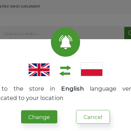
WÓRZ SWÓJ SUPLEMENT
Szukaj produktu...
PRODUKTY
USŁUGI
O NAS
BLOG
do produktu "
Kapsułki wegetariańskie
".
to the store in
English
language ver
cated to your location
czyste
Change
Cancel
PAKOWANIE