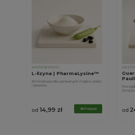
AMINOKWASY
EKST
|
Guar
L-lizyna | PharmaLysine™
Paul
Aminokwas dla sprawnych mięśni, kości
i stawów
ątroby
Porządn
Amazon
14,99
zł
2
gląd
Podgląd
od
od