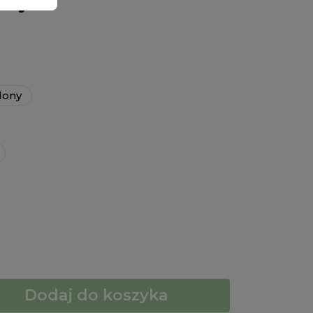
oczyste
lony
Dodaj do koszyka