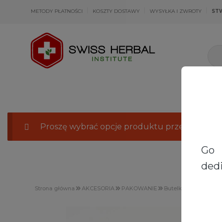
METODY PŁATNOŚCI
KOSZTY DOSTAWY
WYSYŁKA I ZWROTY
ST
Proszę wybrać opcje produktu przechodząc 
Go 
dedi
Strona główna
AKCESORIA
PAKOWANIE
Butelki PET przezro