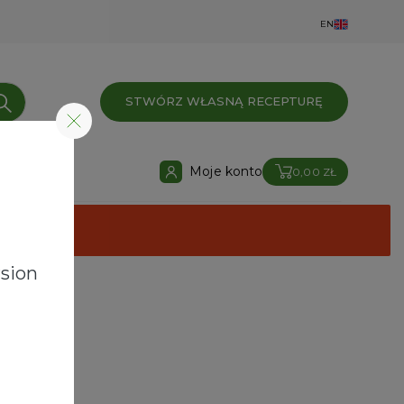
EN
STWÓRZ WŁASNĄ RECEPTURĘ
Moje konto
0,00 ZŁ
sion