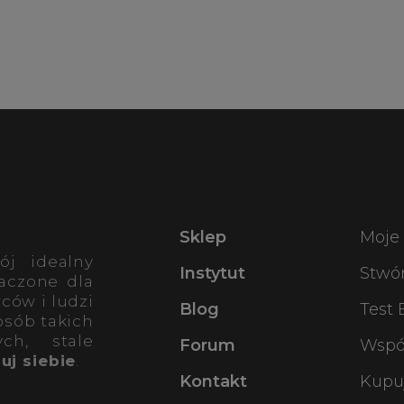
Sklep
Moje
ój idealny
Instytut
Stwó
aczone dla
ców i ludzi
Blog
Test
osób takich
ch, stale
Forum
Wspó
uj siebie
.
Kontakt
Kupuj