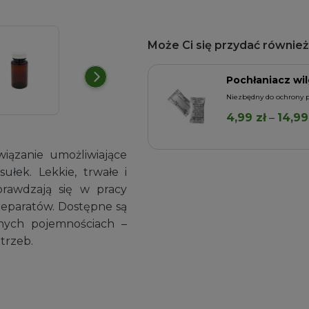
Może Ci się przydać również.
rylowe
Pochłaniacz wil
Niezbędny do ochrony p
4,99
zł
–
14,9
Dodaj do koszyka
iązanie umożliwiające
łek. Lekkie, trwałe i
prawdzają się w pracy
reparatów. Dostępne są
nych pojemnościach –
trzeb.