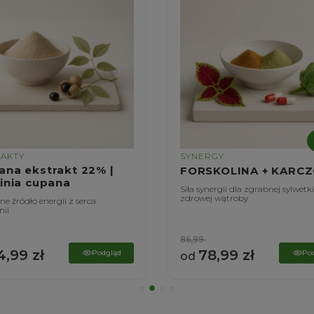
RAKTY
SYNERGY
ana ekstrakt 22% |
FORSKOLINA + KARC
linia cupana
Siła synergii dla zgrabnej sylwetki
zdrowej wątroby
e źródło energii z serca
ii
86,99
4,99
zł
78,99
zł
Podgląd
Po
od