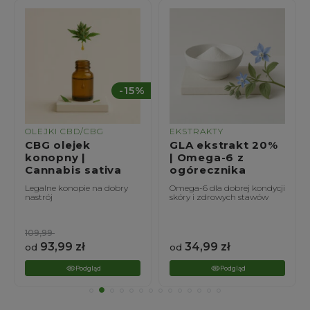
%
-15%
OLEJKI CBD/CBG
EKSTRAKTY
CBG olejek
GLA ekstrakt 20%
konopny |
| Omega-6 z
Cannabis sativa
ogórecznika
Legalne konopie na dobry
Omega-6 dla dobrej kondycji
nastrój
skóry i zdrowych stawów
109,99
93,99
zł
34,99
zł
od
od
Podgląd
Podgląd