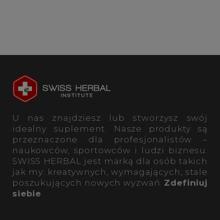
U nas znajdziesz lub stworzysz swój
idealny suplement. Nasze produkty są
przeznaczone dla profesjonalistów –
naukowców, sportowców i ludzi biznesu.
SWISS HERBAL jest marką dla osób takich
jak my: kreatywnych, wymagających, stale
poszukujących nowych wyzwań.
Zdefiniuj
siebie
.