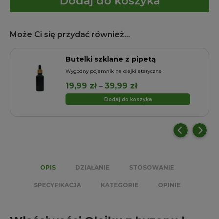
Dodaj do koszyka
Może Ci się przydać również...
Butelki szklane z pipetą
a
Wygodny pojemnik na olejki eteryczne
Zakres
19,99
zł
–
39,99
zł
cen:
Dodaj do koszyka
od
19,99 zł
do
39,99 zł
OPIS
DZIAŁANIE
STOSOWANIE
SPECYFIKACJA
KATEGORIE
OPINIE