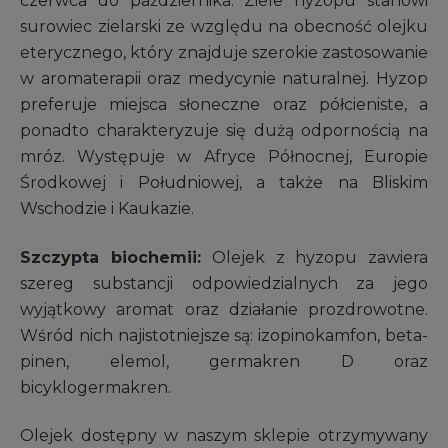
czerwca do października. Ziele hyzopu stanowi
surowiec zielarski ze względu na obecność olejku
eterycznego, który znajduje szerokie zastosowanie
w aromaterapii oraz medycynie naturalnej. Hyzop
preferuje miejsca słoneczne oraz półcieniste, a
ponadto charakteryzuje się dużą odpornością na
mróz. Występuje w Afryce Północnej, Europie
Środkowej i Południowej, a także na Bliskim
Wschodzie i Kaukazie.
Szczypta biochemii:
Olejek z hyzopu zawiera
szereg substancji odpowiedzialnych za jego
wyjątkowy aromat oraz działanie prozdrowotne.
Wśród nich najistotniejsze są: izopinokamfon, beta-
pinen, elemol, germakren D oraz
bicyklogermakren.
Olejek dostępny w naszym sklepie otrzymywany