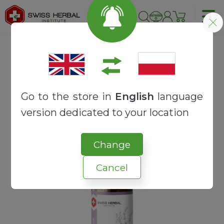
Strona główna
OLEJKI TERAPEUTYCZNE
OLEJKI ETERYCZNE
Hyzop olejek eteryczny | Hyssopus officinalis
Go to the store in
English
language
version dedicated to your location
Change
Cancel