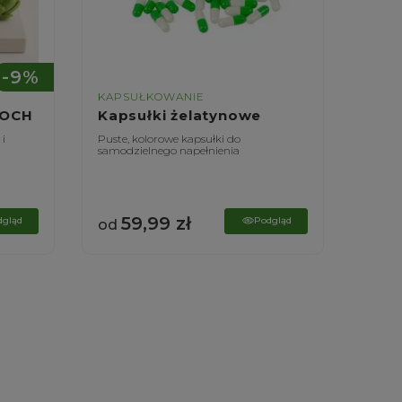
-9%
KAPSUŁKOWANIE
KAPS
ZOCH
Kapsułki żelatynowe
Kaps
 i
Puste, kolorowe kapsułki do
Puste,
samodzielnego napełnienia
samodz
59,99
zł
6
dgląd
Podgląd
od
od