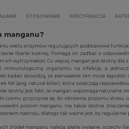
AŁANIE
STOSOWANIE
SPECYFIKACJA
KATE
an manganu?
niu wielu enzymów regulujących podstawowe funkcje o
zenie tkanki kostnej. Pomaga on zadbać o odpowiedni 
amym ich wytrzymałość. Co więcej, mangan jest istotny d
mmunologiczną organizmu na infekcje, a jednocześ
niki badań dowodzą, że pierwiastek ten może łagodzić
ek NK (ang. natural killer), które zwalczają nieprawidł
ie istotny jest fakt, że mangan wspomaga naturalne me
ki czemu przyczynia się do obniżenia poziomu stresu o
powiedni poziom manganu ma także istotne znaczeni
eniem nastroju, dlatego tak ważne jest, by regularnie 
 źródeł manganu należą: płatki owsiane, orzechy (las