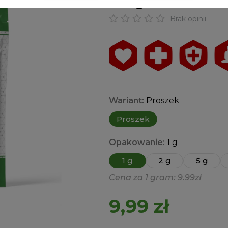
Mangan I Glukoni
Brak opinii
Wariant:
Proszek
Proszek
Opakowanie:
1 g
1 g
2 g
5 g
Cena za 1 gram: 9.99zł
9,99
zł