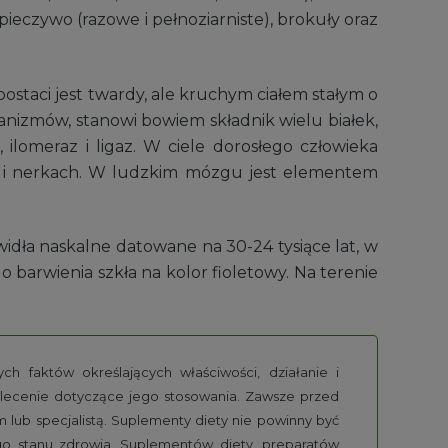
 pieczywo (razowe i pełnoziarniste), brokuły oraz
ostaci jest twardy, ale kruchym ciałem stałym o
anizmów, stanowi bowiem składnik wielu białek,
 ilomeraz i ligaz. W ciele dorosłego człowieka
ie i nerkach. W ludzkim mózgu jest elementem
dła naskalne datowane na 30-24 tysiące lat, w
 barwienia szkła na kolor fioletowy. Na terenie
h faktów określających właściwości, działanie i
alecenie dotyczące jego stosowania. Zawsze przed
lub specjalistą. Suplementy diety nie powinny być
go stanu zdrowia. Suplementów diety, preparatów