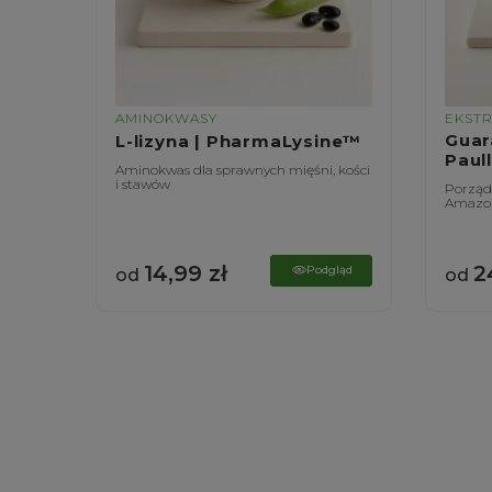
AMINOKWASY
EKST
|
Guar
L-lizyna | PharmaLysine™
Paul
Aminokwas dla sprawnych mięśni, kości
i stawów
ątroby
Porządn
Amazon
14,99
zł
2
gląd
Podgląd
od
od