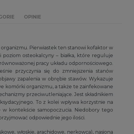
GORIE
OPINIE
rganizmu. Pierwiastek ten stanowi kofaktor w
poziom osteokalcyny – białka, które reguluje
la zrównoważonej pracy układu odpornościowego.
nie przyczynia się do zmniejszenia stanów
 objawy zapalenia w obrębie stawów. Wykazuje
owe komórki organizmu, a także te zainfekowane
chanizmy przeciwutleniające. Jest składnikiem
ksydacyjnego. To z kolei wpływa korzystnie na
e w kontekście samopoczucia. Niedobory tego
przyjmować odpowiednie jego ilości.
kowe, włoskie, arachidowe, nerkowca), nasiona