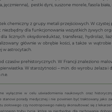
, jęczmienna), pestki dyni, suszone morele, fasola biała,
ek chemiczny z grupy metali przejściowych. W czystej p
st niezbędny dla funkcjonowania wszystkich żywych org
a licznych oksydoreduktaz, transferaz, hydrolaz, liaz,
kalizowany głównie w obrębie kości, a także w wątrob
j w astrocytach.
 czasów prehistorycznych. W Francji znaleziono malowi
erwiastka. W starożytności – m.in. do wyrobu żelaza i do
.n.e.
e wyłącznie w celu uświadomienia naukowych oraz historycznyc
e stanowi porady medycznej i nie powinien być traktowany jako z
tu ziołowego czy nootropowego należy skonsultować się z lekarzem 
oważonego trybu życia, które są niezbędne dla zachowania dobre