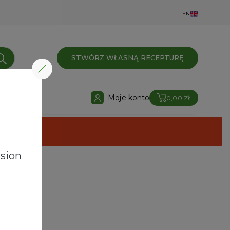
EN
STWÓRZ WŁASNĄ RECEPTURĘ
Moje konto
0,00 ZŁ
sion