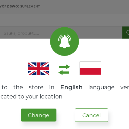
WÓRZ SWÓJ SUPLEMENT
Szukaj produktu...
PRODUKTY
USŁUGI
O NAS
BLOG
do produktu "
Miarki metalowe
".
to the store in
English
language ver
cated to your location
lukonian manganu
Change
Cancel
WITAMINY I MINERAŁY