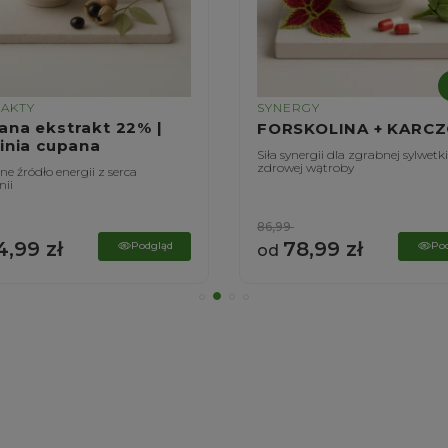
RAKTY
SYNERGY
ana ekstrakt 22% |
FORSKOLINA + KARC
linia cupana
Siła synergii dla zgrabnej sylwetki
zdrowej wątroby
e źródło energii z serca
ii
86,99
4,99
zł
78,99
zł
Podgląd
Po
od