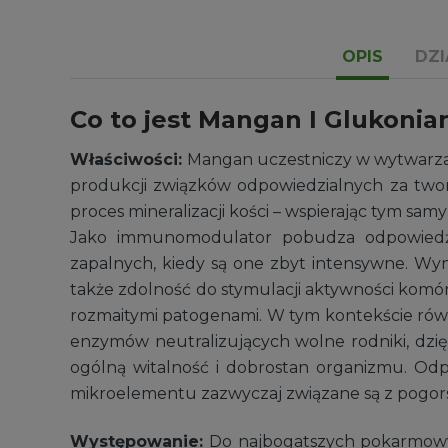
OPIS
DZI
Co to jest Mangan I Glukoni
Właściwości:
Mangan uczestniczy w wytwarza
produkcji związków odpowiedzialnych za twor
proces mineralizacji kości – wspierając tym s
Jako immunomodulator pobudza odpowiedź i
zapalnych, kiedy są one zbyt intensywne. Wy
także zdolność do stymulacji aktywności komór
rozmaitymi patogenami. W tym kontekście równ
enzymów neutralizujących wolne rodniki, dzię
ogólną witalność i dobrostan organizmu. Od
mikroelementu zazwyczaj związane są z pogorsz
Występowanie:
Do najbogatszych pokarmowych