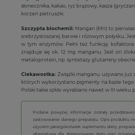
słonecznika, kakao, ryż brązowy, kasza (gryczana
korzeń pietruszki.
Szczypta biochemii:
Mangan (Mn) to pierwiast
srebrzystoszarej barwie i różowym połysku. Je
w tym enzymów. Pełni też funkcję kofaktora dl
znajduje się ok. 12 mg manganu. Jest on zlo
metaloprotein, np. syntetazy glutaminy obecne
Ciekawostka:
Związki manganu używano już od
których wykorzystano pigmenty na bazie tego pi
Polski takie szkło wyrabiano nawet w III wieku p
Podane powyżej informacje zostały przedstawion
zastosowanie danego preparatu. Opis produktu ni
użyciem jakiegokolwiek suplementu diety, prepara
alternatywą dla zbilansowanej diety oraz zrówn