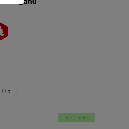
an manganu
10 g
Na stanie