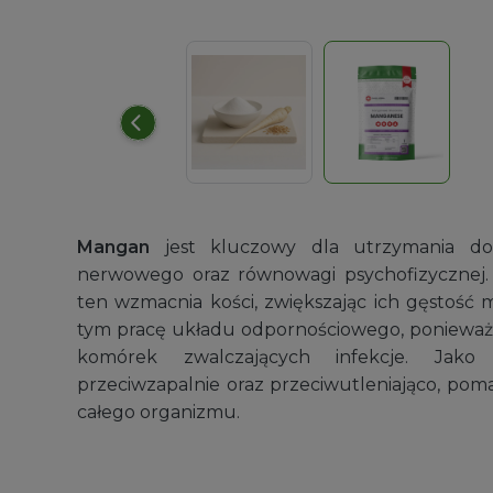
Miarki plastikowe
Mangan
jest kluczowy dla utrzymania dob
Wygodne narzędzie do odmierzania suro
nerwowego oraz równowagi psychofizycznej. C
Zakres
9,99
zł
–
14,99
zł
ten wzmacnia kości, zwiększając ich gęstość m
cen:
tym pracę układu odpornościowego, poniewa
od
komórek zwalczających infekcje. Jak
9,99 zł
przeciwzapalnie oraz przeciwutleniająco, pom
do
całego organizmu.
14,99 zł