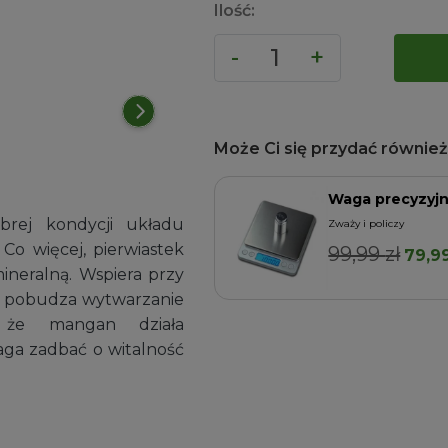
Ilość:
Może Ci się przydać również.
Waga precyzyj
rej kondycji układu
wców
Zważy i policzy
o więcej, pierwiastek
99,99
zł
Pier
79,9
Dodaj do koszyka
ineralną. Wspiera przy
cena
ż pobudza wytwarzanie
wynos
o że mangan działa
99,99 
aga zadbać o witalność