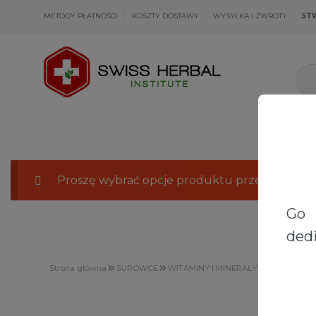
METODY PŁATNOŚCI
KOSZTY DOSTAWY
WYSYŁKA I ZWROTY
ST
Proszę wybrać opcje produktu przechodząc 
Go 
dedi
Strona główna
SUROWCE
WITAMINY I MINERAŁY
Mangan I G