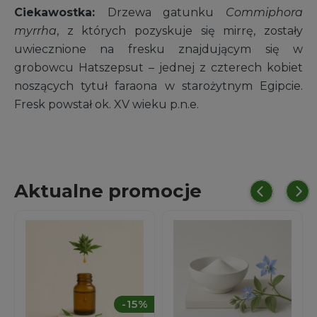
Ciekawostka:
Drzewa gatunku
Commiphora
myrrha
, z których pozyskuje się mirrę, zostały
uwiecznione na fresku znajdującym się w
grobowcu Hatszepsut – jednej z czterech kobiet
noszących tytuł faraona w starożytnym Egipcie.
Fresk powstał ok. XV wieku p.n.e.
Aktualne promocje
%