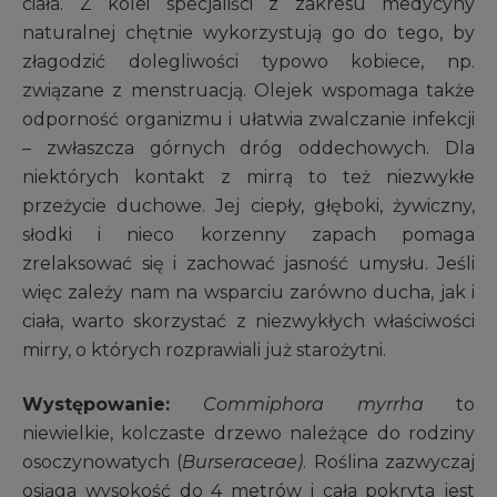
ciała. Z kolei specjaliści z zakresu medycyny
naturalnej chętnie wykorzystują go do tego, by
złagodzić dolegliwości typowo kobiece, np.
związane z menstruacją. Olejek wspomaga także
odporność organizmu i ułatwia zwalczanie infekcji
– zwłaszcza górnych dróg oddechowych. Dla
niektórych kontakt z mirrą to też niezwykłe
przeżycie duchowe. Jej ciepły, głęboki, żywiczny,
słodki i nieco korzenny zapach pomaga
zrelaksować się i zachować jasność umysłu. Jeśli
więc zależy nam na wsparciu zarówno ducha, jak i
ciała, warto skorzystać z niezwykłych właściwości
mirry, o których rozprawiali już starożytni.
Występowanie:
Commiphora myrrha
to
niewielkie, kolczaste drzewo należące do rodziny
osoczynowatych (
Burseraceae)
. Roślina zazwyczaj
osiąga wysokość do 4 metrów i cała pokryta jest