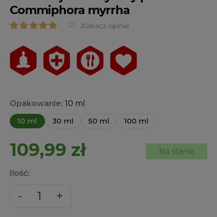
Commiphora myrrha
(2)
Zobacz opinie
Oceniony
2
5.00
na 5 na
podstawie
ocen
klientów
Opakowanie:
10 ml
10 ml
30 ml
50 ml
100 ml
109,99
zł
Na stanie
Ilość: