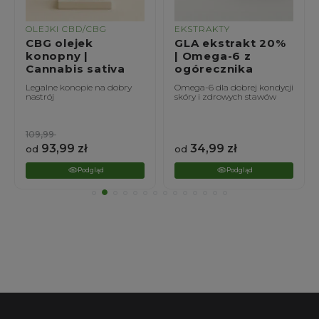
EKSTRAKTY
EKSTRAKTY
GLA ekstrakt 20%
Szarłat ekstrakt
| Omega-6 z
20% | Amaranthus
ogórecznika
caudatus
Omega-6 dla dobrej kondycji
Amarantowe wsparcie
skóry i zdrowych stawów
zdrowia wątroby i
odporności
34,99
zł
24,99
zł
od
od
Podgląd
Podgląd