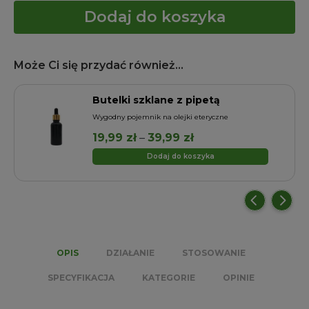
Dodaj do koszyka
Może Ci się przydać również...
Butelki szklane z pipetą
a
Wygodny pojemnik na olejki eteryczne
Zakres
19,99
zł
–
39,99
zł
cen:
Dodaj do koszyka
od
19,99 zł
do
39,99 zł
OPIS
DZIAŁANIE
STOSOWANIE
SPECYFIKACJA
KATEGORIE
OPINIE