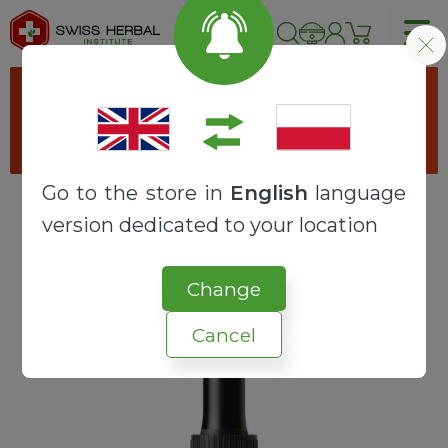
Proszę wybrać opcje produktu
przechodząc do produktu "
Maseczki
higieniczne
".
Go to the store in
English
language
version dedicated to your location
Strona główna
OLEJKI TERAPEUTYCZNE
OLEJKI ETERYCZNE
Sandałowiec indyjski olejek eteryczny | Santalum album
Change
Cancel