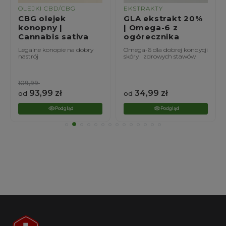
OLEJKI CBD/CBG
EKSTRAKTY
CBG olejek
GLA ekstrakt 20%
konopny |
| Omega-6 z
Cannabis sativa
ogórecznika
Legalne konopie na dobry
Omega-6 dla dobrej kondycji
nastrój
skóry i zdrowych stawów
109,99
93,99
zł
34,99
zł
od
od
Podgląd
Podgląd