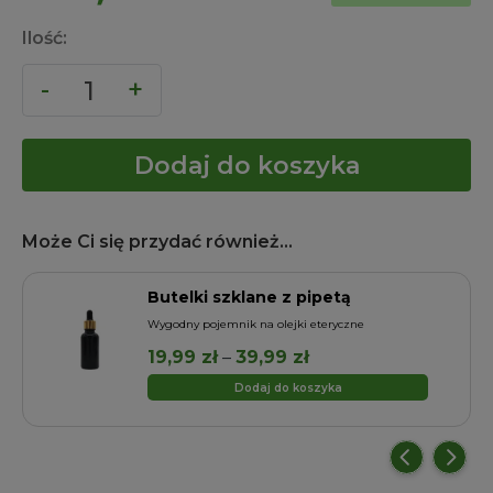
Ilość:
Dodaj do koszyka
Może Ci się przydać również...
Butelki szklane z pipetą
a
Wygodny pojemnik na olejki eteryczne
Zakres
19,99
zł
–
39,99
zł
cen:
Dodaj do koszyka
od
19,99 zł
do