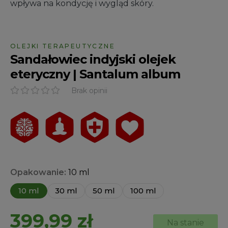
wpływa na kondycję i wygląd skóry.
OLEJKI TERAPEUTYCZNE
Sandałowiec indyjski olejek
eteryczny | Santalum album
Brak opinii
Opakowanie:
10 ml
10 ml
30 ml
50 ml
100 ml
399,99
zł
Na stanie