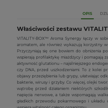
OPIS
DZI
Właściwości zestawu VITAL
VITALITY-BOX™ Aroma Synergy łączy w sobie
aromatem, ale również wykazują korzystny wp
Przyczyniają się one bowiem do obniżenia poz
wspierają profilaktykę miażdżycy i pomagają 
aktywność glutationu – najsilniejszego endoge
czy DNA, przed uszkodzeniami. To z kolei p
objawy przeziębienia lub grypy, ułatwiając od
bakterie, wirusy i grzyby. Co więcej, olejki 
wątrobę przed działaniem niektórych szkodli
napięcia nerwowe, a także wspomagają walk
gładkich przewodu pokarmowego i układu 
wspiera witalność całego organizmu.