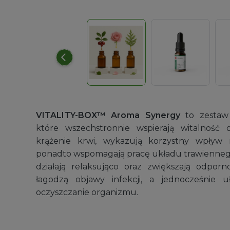
Maseczki higieniczne
Niezbędne w laboratorium dla zachowani
9,99
zł
VITALITY-BOX™ Aroma Synergy
to zestaw 
które wszechstronnie wspierają witalność 
krążenie krwi, wykazują korzystny wpły
ponadto wspomagają pracę układu trawiennego
działają relaksująco oraz zwiększają odporn
łagodzą objawy infekcji, a jednocześnie u
oczyszczanie organizmu.