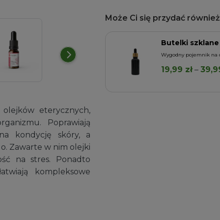
Może Ci się przydać również.
Butelki szklane
a higieny
Wygodny pojemnik na o
19,99
zł
–
39,
Dodaj do koszyka
olejków eterycznych,
organizmu. Poprawiają
w na
kondycję skóry, a
. Zawarte w nim olejki
ość na stres. Ponadto
łatwiają kompleksowe