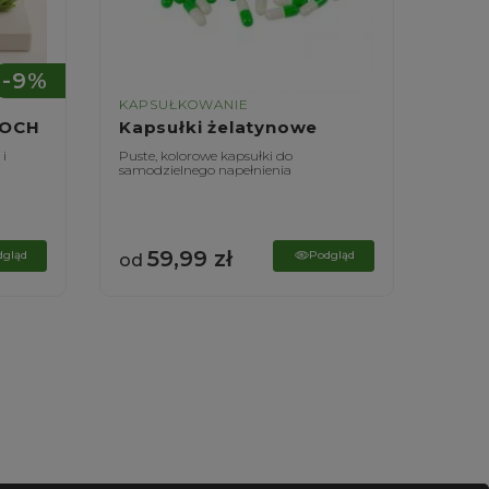
-9%
KAPSUŁKOWANIE
KAPS
ZOCH
Kapsułki żelatynowe
Kaps
 i
Puste, kolorowe kapsułki do
Puste,
samodzielnego napełnienia
samodz
59,99
zł
6
dgląd
Podgląd
od
od