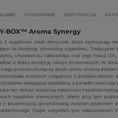
AŁANIE
STOSOWANIE
SPECYFIKACJA
KATE
ITY-BOX™ Aroma Synergy
 3 wyjątkowe olejki eteryczne, które zachwycają ni
ływ na kondycję zdrowotną organizmu. Tradycyjnie s
iomu cholesterolu całkowitego oraz jego frakcji LDL, 
zadbać o dobrą kondycję naczyń krwionośnych. W dodat
nnego przeciwutleniacza, dzięki czemu chronią delikat
rzeciwdziała procesom związanym z przedwczesnym s
krztuszanie zalegającej wydzieliny, a ponadto zwalcza
tworzące ten zestaw wykazują właściwości hepatoprotekc
wych związków chemicznych. Warto przy tym podkreśl
ę z bezsennością spowodowaną wysokim poziomem stre
oddechowego. Dzięki wszystkim tym właściwościom