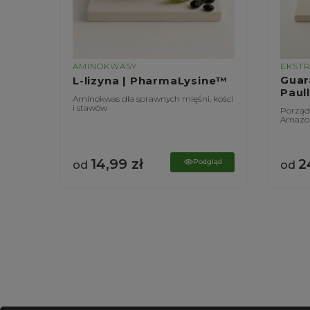
AMINOKWASY
EKST
|
Guar
L-lizyna | PharmaLysine™
Paul
Aminokwas dla sprawnych mięśni, kości
i stawów
ątroby
Porządn
Amazon
14,99
zł
2
gląd
Podgląd
od
od