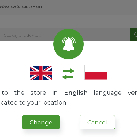
WÓRZ SWÓJ SUPLEMENT
Szukaj produktu...
PRODUKTY
USŁUGI
O NAS
BLOG
to the store in
English
language ver
cated to your location
VITALITY-BOX™ Aroma Synergy
Change
Cancel
OLEJKI TERAPEUTYCZNE