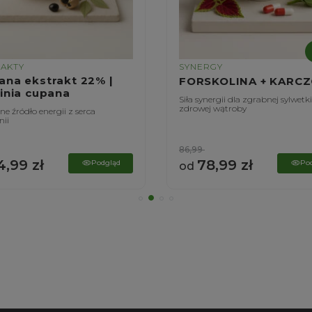
RAKTY
SYNERGY
ana ekstrakt 22% |
FORSKOLINA + KARC
linia cupana
Siła synergii dla zgrabnej sylwetki
zdrowej wątroby
e źródło energii z serca
ii
86,99
4,99
zł
78,99
zł
Podgląd
Po
od