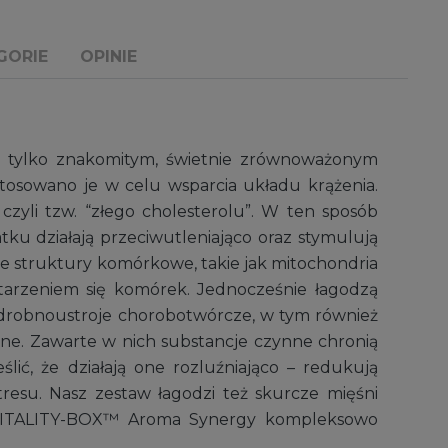
GORIE
OPINIE
e tylko znakomitym, świetnie zrównoważonym
tosowano je w celu wsparcia układu krążenia.
czyli tzw. “złego cholesterolu”. W ten sposób
ku działają przeciwutleniająco oraz stymulują
ne struktury komórkowe, takie jak mitochondria
tarzeniem się komórek. Jednocześnie łagodzą
ją drobnoustroje chorobotwórcze, w tym również
yjne. Zawarte w nich substancje czynne chronią
ić, że działają one rozluźniająco – redukują
su. Nasz zestaw łagodzi też skurcze mięśni
 VITALITY-BOX™ Aroma Synergy kompleksowo