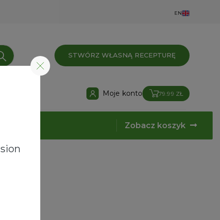
EN
STWÓRZ WŁASNĄ RECEPTURĘ
Moje konto
79.99 ZŁ
Zobacz koszyk
sion