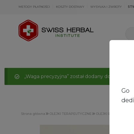
METODY PŁATNOŚCI
KOSZTY DOSTAWY
WYSYŁKA I ZWROTY
ST
„Waga precyzyjna” został dodany do koszyka.
Go 
dedi
Strona główna
OLEJKI TERAPEUTYCZNE
OLEJKI ETERYCZNE