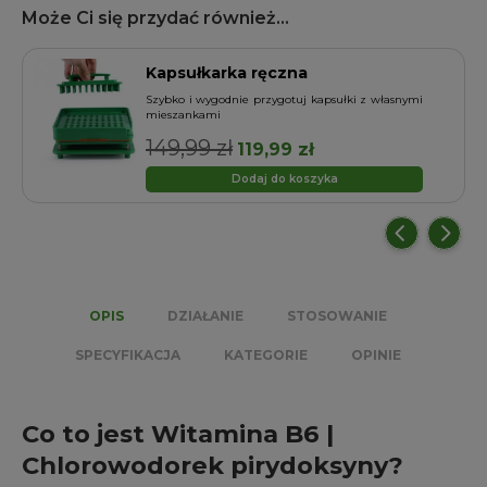
Może Ci się przydać również...
Kapsułkarka ręczna
Szybko i wygodnie przygotuj kapsułki z własnymi
mieszankami
149,99
zł
Pierwotna
Aktualna
119,99
zł
cena
cena
Dodaj do koszyka
wynosiła:
wynosi:
149,99 zł.
119,99 zł.
OPIS
DZIAŁANIE
STOSOWANIE
SPECYFIKACJA
KATEGORIE
OPINIE
Co to jest Witamina B6 |
Chlorowodorek pirydoksyny?