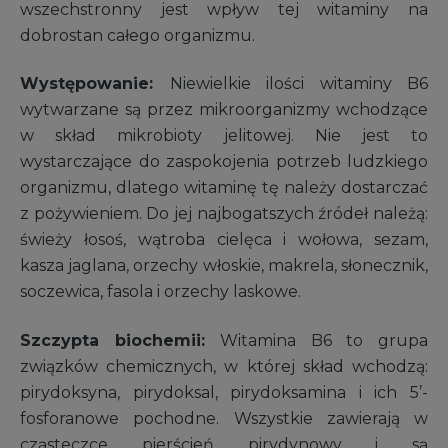
wszechstronny jest wpływ tej witaminy na
dobrostan całego organizmu.
Występowanie:
Niewielkie ilości witaminy B6
wytwarzane są przez mikroorganizmy wchodzące
w skład mikrobioty jelitowej. Nie jest to
wystarczające do zaspokojenia potrzeb ludzkiego
organizmu, dlatego witaminę tę należy dostarczać
z pożywieniem. Do jej najbogatszych źródeł należą:
świeży łosoś, wątroba cielęca i wołowa, sezam,
kasza jaglana, orzechy włoskie, makrela, słonecznik,
soczewica, fasola i orzechy laskowe.
Szczypta biochemii:
Witamina B6 to grupa
związków chemicznych, w której skład wchodzą:
pirydoksyna, pirydoksal, pirydoksamina i ich 5’-
fosforanowe pochodne. Wszystkie zawierają w
cząsteczce pierścień pirydynowy i są