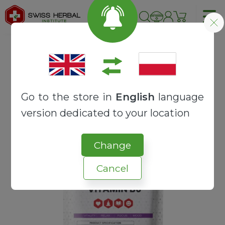
Strona główna
SUROWCE
WITAMINY I MINERAŁY
Witamina B6 | Chlorowodorek pirydoksyny
Go to the store in
English
language
version dedicated to your location
Change
Cancel