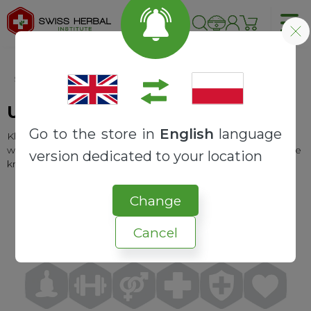
Strona główna
USŁUGI
USŁUGI
Go to the store in
English
language
Kliknij w poniższe ikony i zaznacz sfery, które chcesz
wzmocnić. Otrzymasz listę produktów spełniających wybrane
version dedicated to your location
kryteria.
Change
Cancel
ENERGIA
KONCENTRA
PAMIĘĆ
NASTRÓJ
DIETA
SEN
CJA