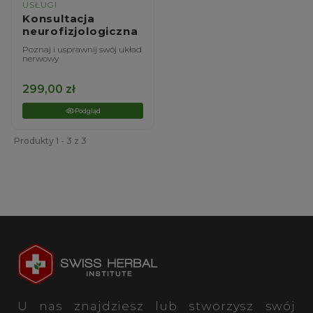
USŁUGI
Konsultacja
neurofizjologiczna
Poznaj i usprawnij swój układ
nerwowy
299,00
zł
Podgląd
Produkty 1 - 3 z 3
U nas znajdziesz lub stworzysz swój