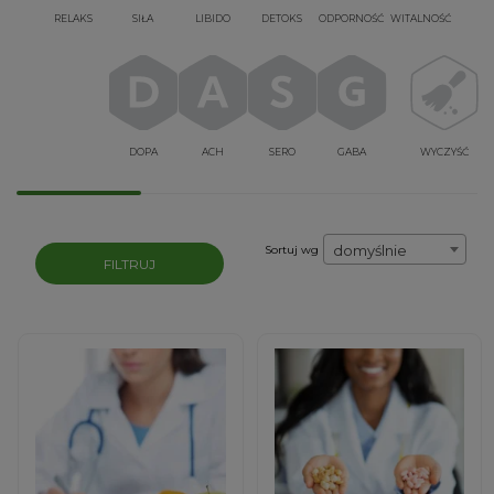
RELAKS
SIŁA
LIBIDO
DETOKS
ODPORNOŚĆ
WITALNOŚĆ
DOPA
ACH
SERO
GABA
WYCZYŚĆ
domyślnie
Sortuj wg
FILTRUJ