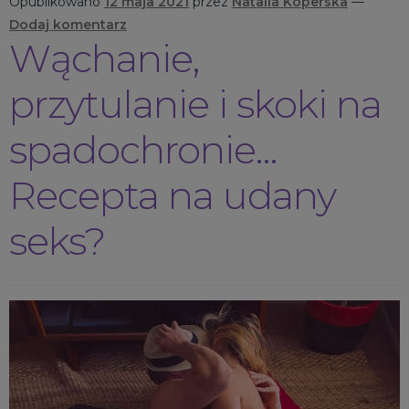
Opublikowano
12 maja 2021
przez
Natalia Koperska
—
Dodaj komentarz
Wąchanie,
przytulanie i skoki na
spadochronie…
Recepta na udany
seks?