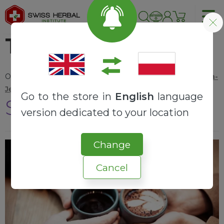
Tag:
związki
Opublikowano
8 marca 2023
przez
Agnieszka Markowska-
Jędra
—
Dodaj komentarz
Go to the store in
English
language
Seks i kłamstwa
version dedicated to your location
Change
Cancel