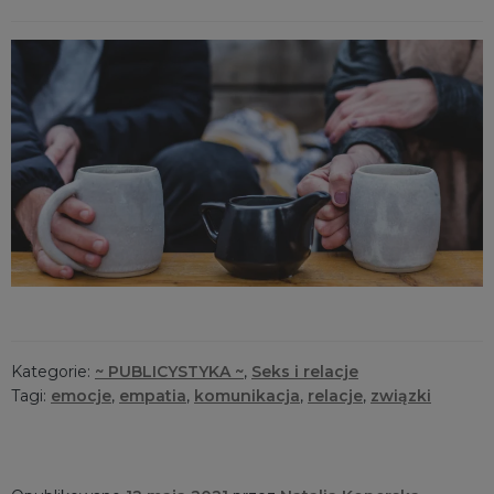
Kategorie:
~ PUBLICYSTYKA ~
,
Seks i relacje
Tagi:
emocje
,
empatia
,
komunikacja
,
relacje
,
związki