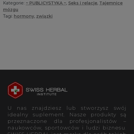
Kategorie:
~ PUBLICYSTYKA ~
,
Seks i relacje
,
Tajemnice
mózgu
Tagi:
hormony
,
związki
U nas znajdziesz lub stworzysz swój
idealny suplement. Nasze produkty są
przeznaczone dla profesjonalistów –
naukowców, sportowców i ludzi biznesu.