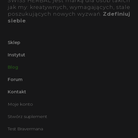
SWISS HERBAL jest marką dla osób takich
jak my: kreatywnych, wymagających, stale
poszukujących nowych wyzwań.
Zdefiniuj
siebie
.
Sklep
Instytut
Blog
Forum
Kontakt
Moje konto
Stwórz suplement
Test Bravermana