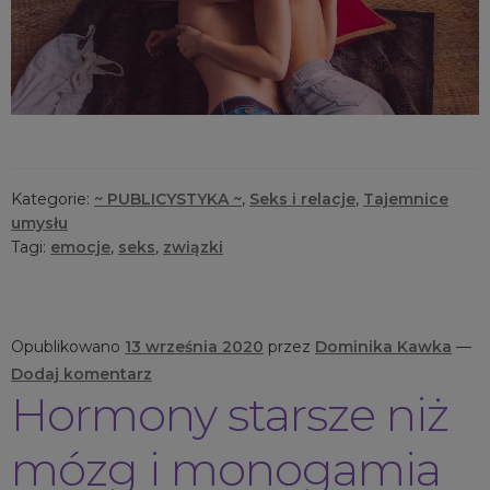
Kategorie:
~ PUBLICYSTYKA ~
,
Seks i relacje
,
Tajemnice
umysłu
Tagi:
emocje
,
seks
,
związki
Opublikowano
13 września 2020
przez
Dominika Kawka
—
Dodaj komentarz
Hormony starsze niż
mózg i monogamia