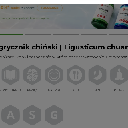
rycznik chiński | Ligusticum chua
poniższe ikony i zaznacz sfery, które chcesz wzmocnić. Otrzymasz 
KONCENTRACJA
PAMIĘĆ
NASTRÓJ
DIETA
SEN
RELAKS