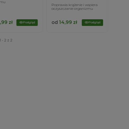
zmu
Poprawia krążenie i wspiera
oczyszczanie organizmu
,99
zł
od
14,99
zł
Podgląd
Podgląd
 - 2 z 2