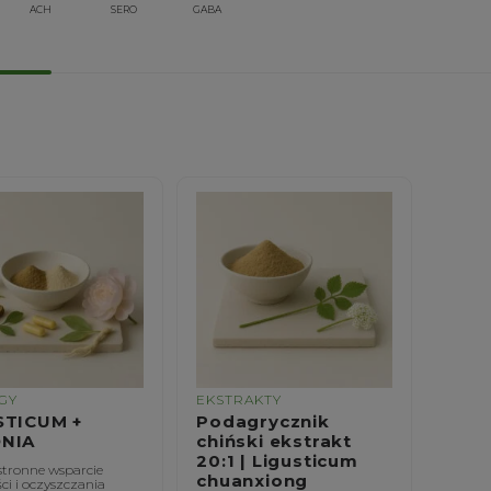
ACH
SERO
GABA
GY
EKSTRAKTY
STICUM +
Podagrycznik
NIA
chiński ekstrakt
20:1 | Ligusticum
tronne wsparcie
chuanxiong
ci i oczyszczania