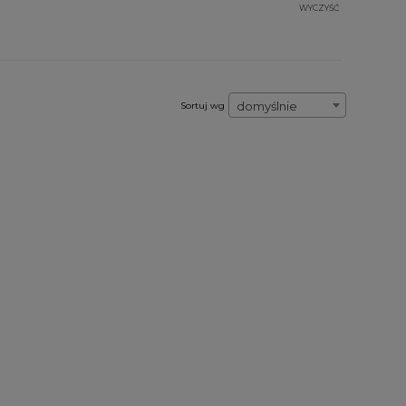
WYCZYŚĆ
domyślnie
Sortuj wg