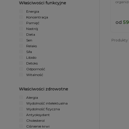
organi
Właściwości funkcyjne
Energia
Koncentracja
od
59
Pamięć
Nastrój
Dieta
Sen
Produkty 1
Relaks
Siła
Libido
Detoks
Odporność
Witalność
Właściwości zdrowotne
Alergia
Wydolność intelektualna
Wydolność fizyczna
Antyoksydant
Cholesterol
Ciśnienie krwi