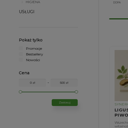
HIGIENA
DOPA
USŁUGI
Pokaż tylko
Promocje
Bestsellery
Nowości
Cena
-
Zastosuj
SYNER
LIGU
PIWO
Wszechs
witalnoś