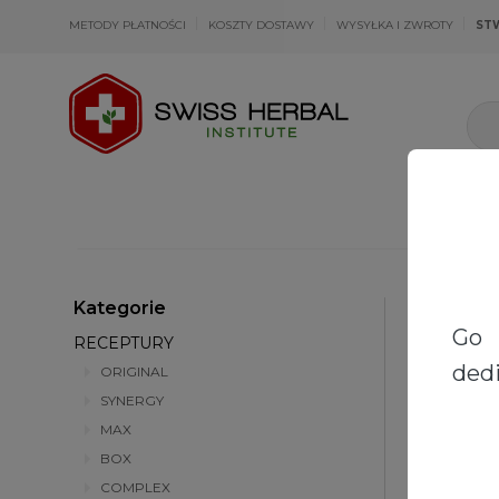
METODY PŁATNOŚCI
KOSZTY DOSTAWY
WYSYŁKA I ZWROTY
ST
Kategorie
Strona głów
Go 
RECEPTURY
dedi
ORIGINAL
SYNERGY
MAX
BOX
COMPLEX