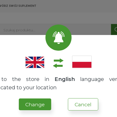
WÓRZ SWÓJ SUPLEMENT
Szukaj produktu...
PRODUKTY
USŁUGI
O NAS
BLOG
na
Składniki
Podagrycznik chiński | Ligusticum chuanxiong
to the store in
English
language ver
cated to your location
Change
Cancel