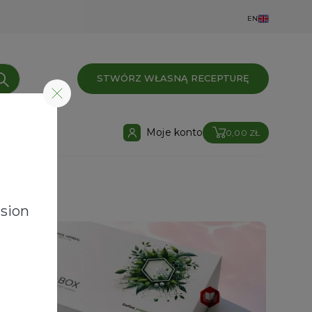
EN
STWÓRZ WŁASNĄ RECEPTURĘ
Moje konto
0,00 ZŁ
sion