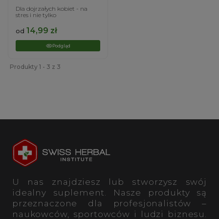
Dla dojrzałych kobiet - na
stres i nie tylko
14,99
zł
od
Podgląd
Produkty 1 - 3 z 3
U nas znajdziesz lub stworzysz swój
idealny suplement. Nasze produkty są
przeznaczone dla profesjonalistów –
naukowców, sportowców i ludzi biznesu.