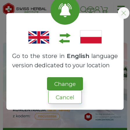
Strona główna
Składniki
Remania kleista | Rehmannia glutinosa
Go to the store in
English
language
version dedicated to your location
Change
Cancel