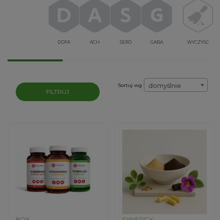
DOPA
ACH
SERO
GABA
WYCZYŚĆ
domyślnie
Sortuj wg
FILTRUJ
BOX
SYNERGY