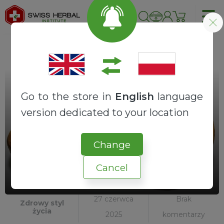
Go to the store in
English
language
version dedicated to your location
Change
Orzechy gwarancją zdrowego
Cancel
mózgu na starość
27 czerwca
Brak
Zdrowy styl
życia
2025
komentarzy