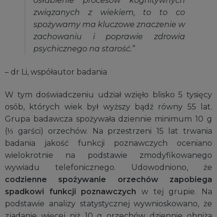
osłabienie procesów kognitywnych
związanych z wiekiem, to to co
spożywamy ma kluczowe znaczenie w
zachowaniu i poprawie zdrowia
psychicznego na starość.”
– dr Li, współautor badania
W tym doświadczeniu udział wzięło blisko 5 tysięcy
osób, których wiek był wyższy bądź równy 55 lat.
Grupa badawcza spożywała dziennie minimum 10 g
(⅓ garści) orzechów. Na przestrzeni 15 lat trwania
badania jakość funkcji poznawczych oceniano
wielokrotnie na podstawie zmodyfikowanego
wywiadu telefonicznego. Udowodniono, że
codzienne spożywanie orzechów zapobiega
spadkowi funkcji poznawczych
w tej grupie. Na
podstawie analizy statystycznej wywnioskowano, że
zjadanie więcej niż 10 g orzechów dziennie obniża