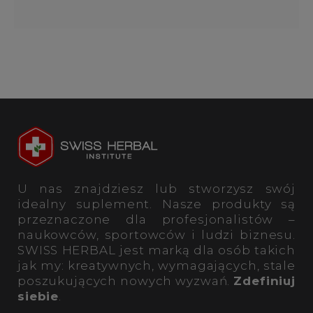
U nas znajdziesz lub stworzysz swój
idealny suplement. Nasze produkty są
przeznaczone dla profesjonalistów –
naukowców, sportowców i ludzi biznesu.
SWISS HERBAL jest marką dla osób takich
jak my: kreatywnych, wymagających, stale
poszukujących nowych wyzwań.
Zdefiniuj
siebie
.