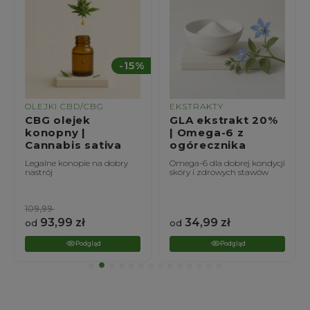
%
-15%
OLEJKI CBD/CBG
EKSTRAKTY
CBG olejek
GLA ekstrakt 20%
konopny |
| Omega-6 z
Cannabis sativa
ogórecznika
Legalne konopie na dobry
Omega-6 dla dobrej kondycji
nastrój
skóry i zdrowych stawów
109,99
93,99
zł
34,99
zł
od
od
Podgląd
Podgląd