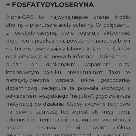
+ FOSFATYDYLOSERYNA
Alpha-GPC to najwydajniejsze znane źródło
choliny – prekursora acetylocholiny. W połączeniu
z fosfatydyloseryną, która reguluje aktywność
tego neuroprzekaźnika, powstał preparat szybko i
skutecznie zwiększający łatwość kojarzenia faktów
oraz przyswajania nowych informacji. Dzięki temu
będzie on doskonałym wsparciem przy
intensywnym wysiłku intelektualnym. Jako że
fosfatydyloseryna wspiera także gospodarkę
dopaminową, receptura ta pozwala skończyć z
odkładaniem wszystkiego “na jutro”, gdyż zwiększa
motywację do działania. Osoby aktywne ruchowo
na pewno zauważą też wzrost siły mięśniowej,
zdolności do regeneracji oraz ogólnej wydolności
fizycznej. P-Seryna chroni bowiem włókna
mięśniowe przed uszkodzeniami, a Alpha-GPC