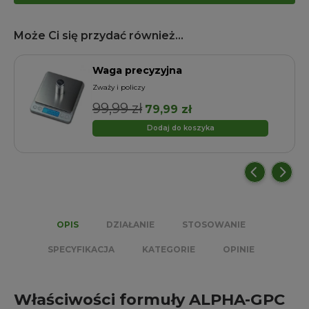
Może Ci się przydać również...
Waga precyzyjna
a
Zważy i policzy
99,99
zł
Pierwotna
Aktualna
79,99
zł
cena
cena
Dodaj do koszyka
wynosiła:
wynosi:
99,99 zł.
79,99 zł.
OPIS
DZIAŁANIE
STOSOWANIE
SPECYFIKACJA
KATEGORIE
OPINIE
Właściwości formuły ALPHA-GPC