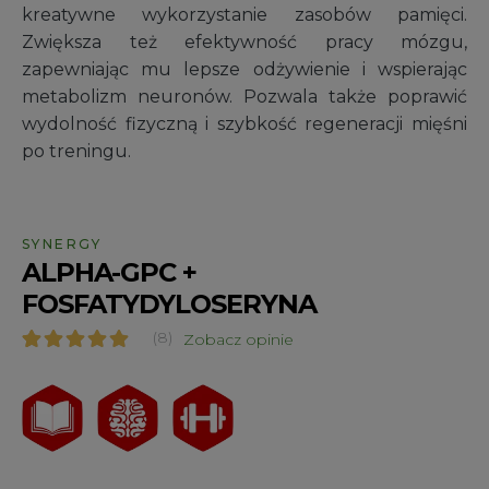
kreatywne wykorzystanie zasobów pamięci.
Zwiększa też efektywność pracy mózgu,
zapewniając mu lepsze odżywienie i wspierając
metabolizm neuronów. Pozwala także poprawić
wydolność fizyczną i szybkość regeneracji mięśni
po treningu.
SYNERGY
ALPHA-GPC +
FOSFATYDYLOSERYNA
(8)
Zobacz opinie
Oceniony
8
4.63
na 5 na
podstawie
ocen
klientów