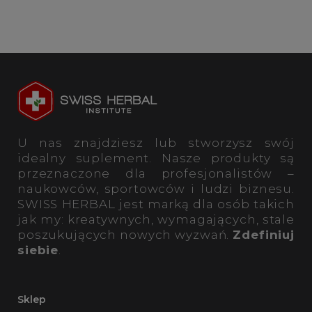
U nas znajdziesz lub stworzysz swój
idealny suplement. Nasze produkty są
przeznaczone dla profesjonalistów –
naukowców, sportowców i ludzi biznesu.
SWISS HERBAL jest marką dla osób takich
jak my: kreatywnych, wymagających, stale
poszukujących nowych wyzwań.
Zdefiniuj
siebie
.
Sklep