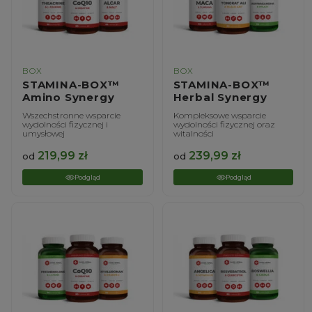
BOX
BOX
STAMINA-BOX™
STAMINA-BOX™
Amino Synergy
Herbal Synergy
Wszechstronne wsparcie
Kompleksowe wsparcie
wydolności fizycznej i
wydolności fizycznej oraz
umysłowej
witalności
219,99
zł
239,99
zł
od
od
Podgląd
Podgląd