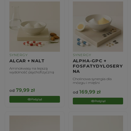
SYNERGY
SYNERGY
ALCAR + NALT
ALPHA-GPC +
FOSFATYDYLOSERY
Aminokwasy na lepszą
NA
wydolność psychofizyczną
Cholinowa synergia dla
mózgu i mięśni
79,99
zł
od
169,99
zł
od
Podgląd
Podgląd