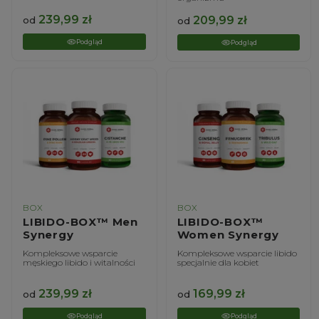
239,99
zł
209,99
zł
od
od
Podgląd
Podgląd
BOX
BOX
LIBIDO-BOX™ Men
LIBIDO-BOX™
Synergy
Women Synergy
Kompleksowe wsparcie
Kompleksowe wsparcie libido
męskiego libido i witalności
specjalnie dla kobiet
239,99
zł
169,99
zł
od
od
Podgląd
Podgląd