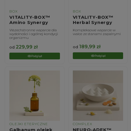
BOX
BOX
VITALITY-BOX™
VITALITY-BOX™
Amino Synergy
Herbal Synergy
Wszechstronne wsparcie dla
Kompleksowe wsparcie w
wydolności i ogólnej kondycji
walce ze stanami zapalnymi
organizmu
189,99
zł
229,99
zł
od
od
Podgląd
Podgląd
OLEJKI ETERYCZNE
COMPLEX
Galbanum olejek
NEURO-ADEK™