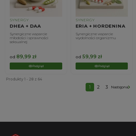
SYNERGY
SYNERGY
DHEA + DAA
ERIA + HORDENINA
Synergiczne wsparcie
Synergiczne wsparcie
młodości i sprawności
wydolności organizmu
seksualnej
89,99
zł
59,99
zł
od
od
Podgląd
Podgląd
Produkty 1 - 28 z 64
1
2
3
Następna