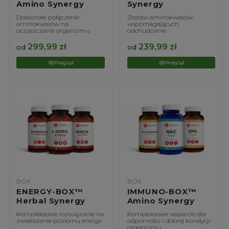
Amino Synergy
Synergy
Doskonałe połączenie
Zestaw aminokwasów
aminokwasów na
wspomagających
oczyszczanie organizmu
odchudzanie
299,99
zł
239,99
zł
od
od
Podgląd
Podgląd
BOX
BOX
ENERGY-BOX™
IMMUNO-BOX™
Herbal Synergy
Amino Synergy
Kompleksowe rozwiązanie na
Kompleksowe wsparcie dla
zwiększenie poziomu energii
odporności i dobrej kondycji
organizmu