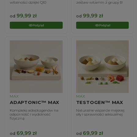
witalności dzięki Q10
zestaw witamin z grupy B
99,99
zł
99,99
zł
od
od
Podgląd
Podgląd
MAX
MAX
ADAPTONIC™ MAX
TESTOGEN™ MAX
Kompleks adaptogenów na
Naturalne wsparcie męskiej
odporność i wydolność
siły i sprawności seksualnej
fizyczną
69,99
zł
69,99
zł
od
od