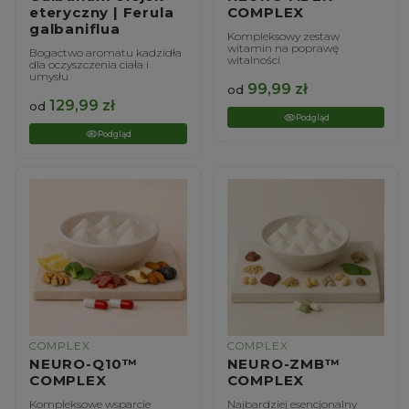
eteryczny | Ferula
COMPLEX
galbaniflua
Kompleksowy zestaw
witamin na poprawę
Bogactwo aromatu kadzidła
witalności
dla oczyszczenia ciała i
umysłu
99,99
zł
od
129,99
zł
od
Podgląd
Podgląd
COMPLEX
COMPLEX
NEURO-Q10™
NEURO-ZMB™
COMPLEX
COMPLEX
Kompleksowe wsparcie
Najbardziej esencjonalny