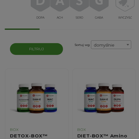
DOPA
ACH
SERO
GABA
WYCZYŚĆ
domyślnie
Sortuj wg
FILTRUJ
BOX
BOX
DETOX-BOX™
DIET-BOX™ Amino