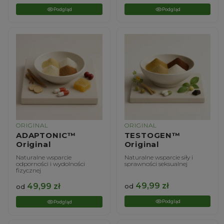
Podgląd
Podgląd
ORIGINAL
ORIGINAL
ADAPTONIC™
TESTOGEN™
Original
Original
Naturalne wsparcie
Naturalne wsparcie siły i
odporności i wydolności
sprawności seksualnej
fizycznej
49,99
zł
49,99
zł
od
od
Podgląd
Podgląd