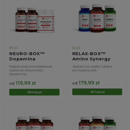
BOX
BOX
NEURO-BOX™
RELAX-BOX™
Dopamina
Amino Synergy
Najbardziej kompleksowe
Zestaw na relaks i dobre
wsparcie aktywności
samopoczucie
dopaminy
179,99
zł
119,99
zł
od
od
Podgląd
Podgląd