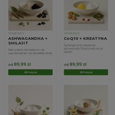
SYNERGY
SYNERGY
ASHWAGANDHA +
CoQ10 + KREATYNA
SHILAJIT
Synergiczne wsparcie
sprawności fizycznej na co
Naturalne remedium na
dzień
wyczerpanie i przewlekły stres
89,99
zł
89,99
zł
od
od
Podgląd
Podgląd