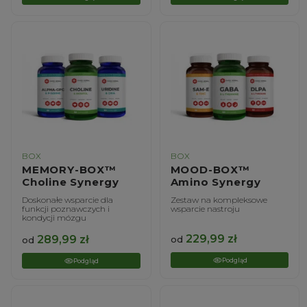
BOX
BOX
MEMORY-BOX™
MOOD-BOX™
Choline Synergy
Amino Synergy
Doskonałe wsparcie dla
Zestaw na kompleksowe
funkcji poznawczych i
wsparcie nastroju
kondycji mózgu
229,99
zł
289,99
zł
od
od
Podgląd
Podgląd