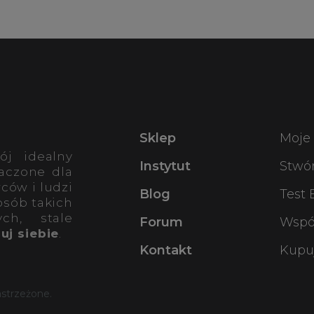
Sklep
Moje
ój idealny
Instytut
Stwó
aczone dla
ców i ludzi
Blog
Test
osób takich
ch, stale
Forum
Wspó
uj siebie
.
Kontakt
Kupuj
astrzeżone.