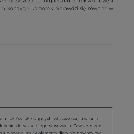
m oczyszczaniu organizmu z toksyn. Dzięki
rą kondycję komórek. Sprawdzi się również w
h faktów określających właściwości, działanie i
alecenie dotyczące jego stosowania. Zawsze przed
lub specjalistą. Suplementy diety nie powinny być