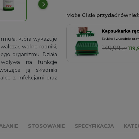
Może Ci się przydać również.
Kapsułkarka rę
ormuła, która wykazuje
o napełnienia
Szybko i wygodnie prz
zwalczać wolne rodniki,
149,99
zł
Pie
119
Dodaj do koszyka
ego organizmu. Działa
cen
e wpływa na funkcje
wyno
orzące ją składniki
149,9
lce z infekcjami oraz
AŁANIE
STOSOWANIE
SPECYFIKACJA
KATE