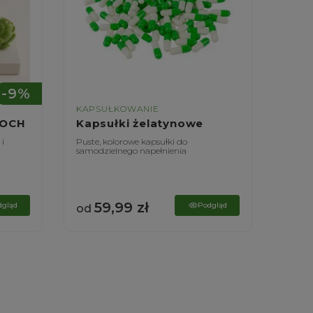
-9%
KAPSUŁKOWANIE
KAPS
ZOCH
Kapsułki żelatynowe
Kaps
 i
Puste, kolorowe kapsułki do
Puste,
samodzielnego napełnienia
samodz
59,99
zł
6
dgląd
Podgląd
od
od