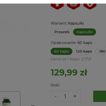
Wariant:
Kapsułki
Proszek
Kapsułki
Opakowanie:
60 kaps
60 kaps
120 kaps
180
Cena za 1 kaps: 2.17zł
129,99
zł
Ilość: