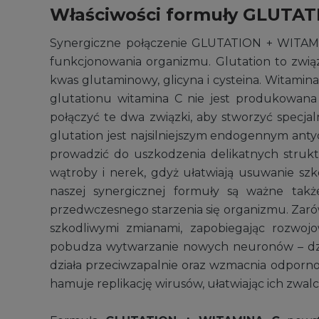
Właściwości formuły GLUTA
Synergiczne połączenie GLUTATION + WITAMINA
funkcjonowania organizmu. Glutation to związ
kwas glutaminowy, glicyna i cysteina. Witamina
glutationu witamina C nie jest produkowana 
połączyć te dwa związki, aby stworzyć specjal
glutation jest najsilniejszym endogennym ant
prowadzić do uszkodzenia delikatnych strukt
wątroby i nerek, gdyż ułatwiają usuwanie szk
naszej synergicznej formuły są ważne tak
przedwczesnego starzenia się organizmu. Zaró
szkodliwymi zmianami, zapobiegając rozwoj
pobudza wytwarzanie nowych neuronów – dz
działa przeciwzapalnie oraz wzmacnia odporn
hamuje replikację wirusów, ułatwiając ich zwa