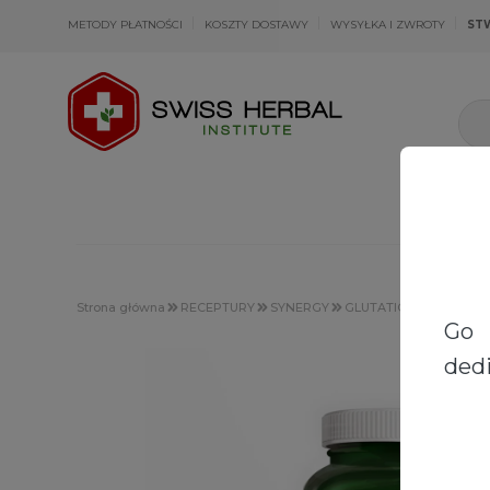
METODY PŁATNOŚCI
KOSZTY DOSTAWY
WYSYŁKA I ZWROTY
ST
Strona główna
RECEPTURY
SYNERGY
GLUTATION + WITAMIN
Go 
dedi