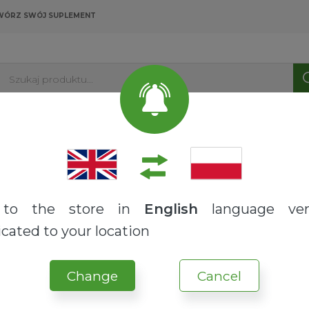
WÓRZ SWÓJ SUPLEMENT
Szukaj produktu...
PRODUKTY
USŁUGI
O NAS
BLOG
A C
to the store in
English
language ver
SYNERGY
cated to your location
GLUTATION + WITA
Brak opinii
Change
Cancel