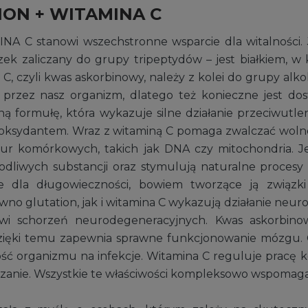
TION + WITAMINA C
 C stanowi wszechstronne wsparcie dla witalności. 
ek zaliczany do grupy tripeptydów – jest białkiem, w k
 C, czyli kwas askorbinowy, należy z kolei do grupy al
przez nasz organizm, dlatego też konieczne jest dosta
ną formułę, która wykazuje silne działanie przeciwutle
yoksydantem. Wraz z witaminą C pomaga zwalczać wolne
ur komórkowych, takich jak DNA czy mitochondria. J
odliwych substancji oraz stymulują naturalne procesy 
że dla długowieczności, bowiem tworzące ją związk
wno glutation, jak i witamina C wykazują działanie neu
owi schorzeń neurodegeneracyjnych. Kwas askorbin
ięki temu zapewnia sprawne funkcjonowanie mózgu. 
ość organizmu na infekcje. Witamina C reguluje prac
lczanie. Wszystkie te właściwości kompleksowo wspomag