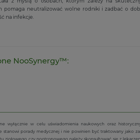
ała z myślą o osobach, którym zależy na skuteczny
n pomaga neutralizować wolne rodniki i zadbać o dob
 na infekcje.
ione NooSynergy™:
e wyłącznie w celu uświadomienia naukowych oraz historycznyc
e stanowi porady medycznej i nie powinien być traktowany jako z
tu ziołowego czy nootropowego należy skonsultować się z lekarzem 