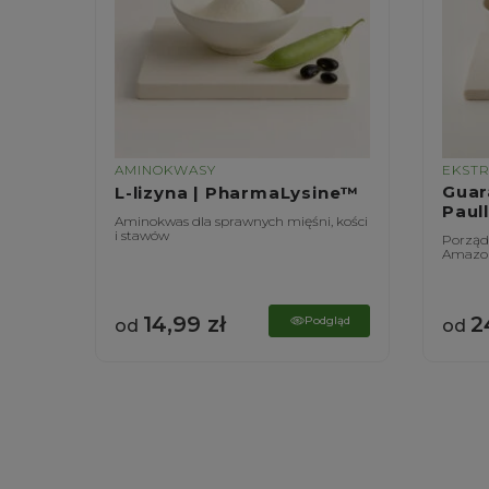
AMINOKWASY
EKST
|
Guar
L-lizyna | PharmaLysine™
Paul
Aminokwas dla sprawnych mięśni, kości
i stawów
ątroby
Porządn
Amazon
14,99
zł
2
gląd
Podgląd
od
od