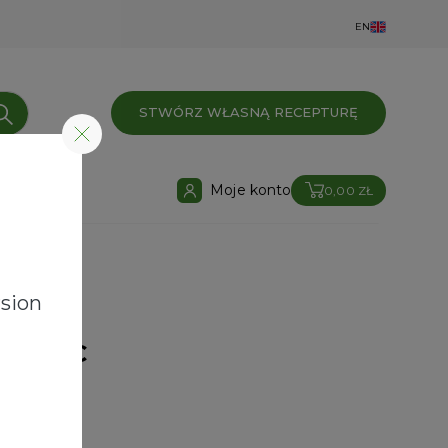
EN
STWÓRZ WŁASNĄ RECEPTURĘ
Moje konto
0,00 ZŁ
sion
MINA C