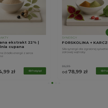
RAKTY
SYNERGY
ana ekstrakt 22% |
FORSKOLINA + KARC
linia cupana
Siła synergii dla zgrabnej sylwetki
zdrowej wątroby
e źródło energii z serca
ii
86,99
4,99
zł
78,99
zł
Podgląd
Po
od