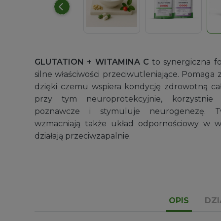
Kapsułki żelatynowe
GLUTATION + WITAMINA C
to synergiczna f
Puste, kolorowe kapsułki do samodzielneg
silne właściwości przeciwutleniające. Pomaga 
Zakres
59,99
zł
–
79,99
zł
dzięki czemu wspiera kondycję zdrowotną cał
cen:
przy tym neuroprotekcyjnie, korzystni
od
poznawcze i stymuluje neurogenezę. Tw
59,99 zł
wzmacniają także układ odpornościowy w wa
do
działają przeciwzapalnie.
79,99 zł
OPIS
DZI