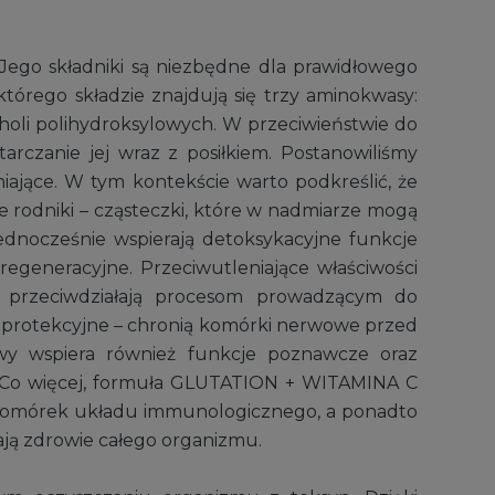
Jego składniki są niezbędne dla prawidłowego
tórego składzie znajdują się trzy aminokwasy:
koholi polihydroksylowych. W przeciwieństwie do
rczanie jej wraz z posiłkiem. Postanowiliśmy
niające. W tym kontekście warto podkreślić, że
 rodniki – cząsteczki, które w nadmiarze mogą
ednocześnie wspierają detoksykacyjne funkcje
regeneracyjne. Przeciwutleniające właściwości
i przeciwdziałają procesom prowadzącym do
roprotekcyjne – chronią komórki nerwowe przed
owy wspiera również funkcje poznawcze oraz
Co więcej, formuła GLUTATION + WITAMINA C
ę komórek układu immunologicznego, a ponadto
ają zdrowie całego organizmu.