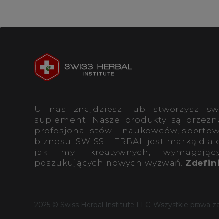
U nas znajdziesz lub stworzysz sw
suplement. Nasze produkty są przezn
profesjonalistów – naukowców, sportow
biznesu. SWISS HERBAL jest marką dla 
jak my: kreatywnych, wymagający
poszukujących nowych wyzwań.
Zdefini
2025 © Swiss Herbal Institute LLC. Wszystkie prawa z