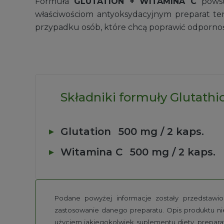
Formuła
GLUTATION + WITAMINA C
powst
właściwościom antyoksydacyjnym preparat te
przypadku osób, które chcą poprawić odporność
Składniki formuły Glutath
Glutation
500 mg / 2 kaps.
Witamina C
500 mg / 2 kaps.
Podane powyżej informacje zostały przedstawion
zastosowanie danego preparatu. Opis produktu ni
użyciem jakiegokolwiek suplementu diety, prepara