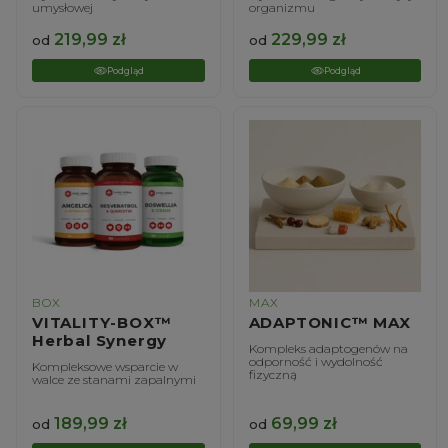
umysłowej
organizmu
219,99
zł
229,99
zł
od
od
Podgląd
Podgląd
BOX
MAX
VITALITY-BOX™
ADAPTONIC™ MAX
Herbal Synergy
Kompleks adaptogenów na
odporność i wydolność
Kompleksowe wsparcie w
fizyczną
walce ze stanami zapalnymi
189,99
zł
69,99
zł
od
od