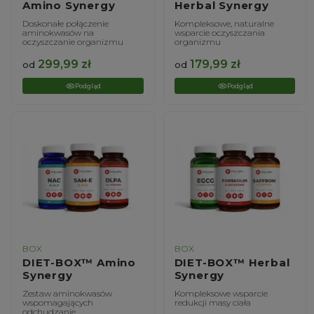
Amino Synergy
Herbal Synergy
Doskonałe połączenie
Kompleksowe, naturalne
aminokwasów na
wsparcie oczyszczania
oczyszczanie organizmu
organizmu
299,99
zł
179,99
zł
od
od
Podgląd
Podgląd
BOX
BOX
DIET-BOX™ Amino
DIET-BOX™ Herbal
Synergy
Synergy
Zestaw aminokwasów
Kompleksowe wsparcie
wspomagających
redukcji masy ciała
odchudzanie