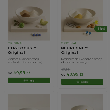
-18%
ORIGINAL
ORIGINAL
LTP-FOCUS™
NEURIDINE™
Original
Original
Wsparcie koncentracji i
Regeneracja i wsparcie pracy
zdolności do uczenia się
układu nerwowego
49,99
49,99
zł
od
40,99
zł
od
Podgląd
Podgląd