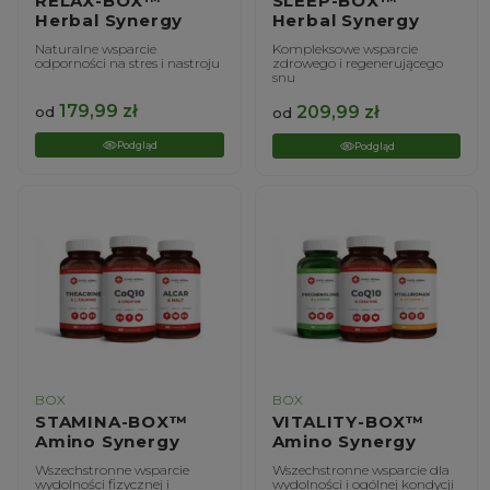
RELAX-BOX™
SLEEP-BOX™
Herbal Synergy
Herbal Synergy
Naturalne wsparcie
Kompleksowe wsparcie
odporności na stres i nastroju
zdrowego i regenerującego
snu
179,99
zł
209,99
zł
od
od
Podgląd
Podgląd
BOX
BOX
STAMINA-BOX™
VITALITY-BOX™
Amino Synergy
Amino Synergy
Wszechstronne wsparcie
Wszechstronne wsparcie dla
wydolności fizycznej i
wydolności i ogólnej kondycji