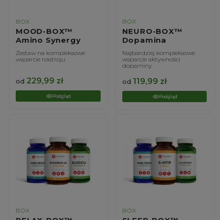
BOX
BOX
MOOD-BOX™
NEURO-BOX™
Amino Synergy
Dopamina
Zestaw na kompleksowe
Najbardziej kompleksowe
wsparcie nastroju
wsparcie aktywności
dopaminy
229,99
zł
119,99
zł
od
od
Podgląd
Podgląd
BOX
BOX