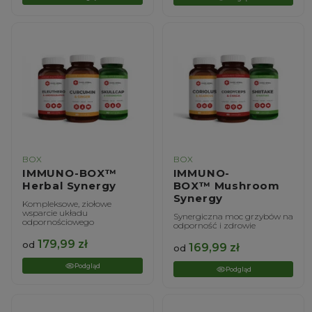
BOX
BOX
IMMUNO-BOX™
IMMUNO-
Herbal Synergy
BOX™ Mushroom
Synergy
Kompleksowe, ziołowe
wsparcie układu
Synergiczna moc grzybów na
odpornościowego
odporność i zdrowie
179,99
zł
od
169,99
zł
od
Podgląd
Podgląd