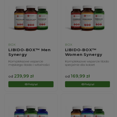
BOX
BOX
LIBIDO-BOX™ Men
LIBIDO-BOX™
Synergy
Women Synergy
Kompleksowe wsparcie
Kompleksowe wsparcie libido
męskiego libido i witalności
specjalnie dla kobiet
239,99
zł
169,99
zł
od
od
Podgląd
Podgląd