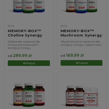
BOX
BOX
MEMORY-BOX™
MEMORY-BOX™
Choline Synergy
Mushroom Synergy
Doskonałe wsparcie dla
Wszechstronne wsparcie dla
funkcji poznawczych i
kondycji mózgu i odporności
kondycji mózgu
169,99
zł
289,99
zł
od
od
Podgląd
Podgląd