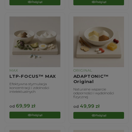
Podgląd
Podgląd
MAX
ORIGINAL
LTP-FOCUS™ MAX
ADAPTONIC™
Original
Efektywna stymulacja
koncentracji i zdolności
Naturalne wsparcie
intelektualnych
odporności i wydolności
fizycznej
69,99
zł
49,99
zł
od
od
Podgląd
Podgląd