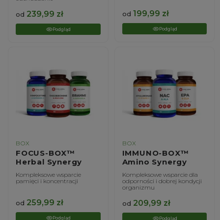
199,99
zł
239,99
zł
od
od
Podgląd
Podgląd
BOX
BOX
FOCUS-BOX™
IMMUNO-BOX™
Herbal Synergy
Amino Synergy
Kompleksowe wsparcie
Kompleksowe wsparcie dla
pamięci i koncentracji
odporności i dobrej kondycji
organizmu
259,99
zł
209,99
zł
od
od
Podgląd
Podgląd