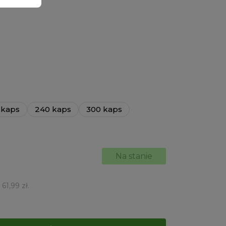
 kaps
240 kaps
300 kaps
Na stanie
:
61,99
zł
.