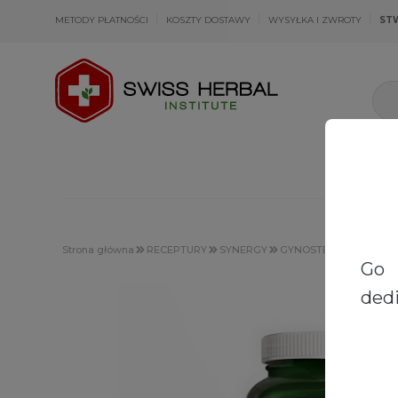
METODY PŁATNOŚCI
KOSZTY DOSTAWY
WYSYŁKA I ZWROTY
ST
Strona główna
RECEPTURY
SYNERGY
GYNOSTEMMA + GUDU
Go 
dedi