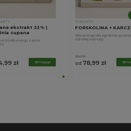
RAKTY
SYNERGY
ana ekstrakt 22% |
FORSKOLINA + KARC
linia cupana
Siła synergii dla zgrabnej sylwetki
zdrowej wątroby
e źródło energii z serca
ii
86,99
4,99
zł
78,99
zł
Podgląd
Po
od