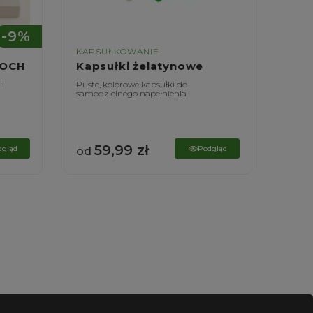
-9%
KAPSUŁKOWANIE
KAPS
ZOCH
Kapsułki żelatynowe
Kaps
 i
Puste, kolorowe kapsułki do
Puste,
samodzielnego napełnienia
samodz
59,99
zł
6
dgląd
Podgląd
od
od