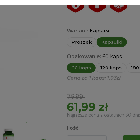
Wariant:
Kapsułki
Proszek
Kapsułki
Opakowanie:
60 kaps
60 kaps
120 kaps
180
Cena za 1 kaps: 1.03zł
Pierwotna
Aktualna
76,99
cena
cena
61,99
zł
wynosiła:
wynosi:
Najniższa cena z ostatnich 30 dni
76,99 zł.
61,99 zł.
Ilość: