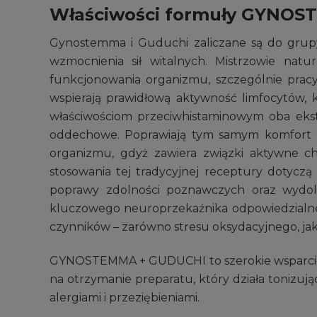
Właściwości formuły GYNO
Gynostemma i Guduchi zaliczane są do grup
wzmocnienia sił witalnych. Mistrzowie natu
funkcjonowania organizmu, szczególnie prac
wspierają prawidłową aktywność limfocytów,
właściwościom przeciwhistaminowym oba ekstr
oddechowe. Poprawiają tym samym komfort od
organizmu, gdyż zawiera związki aktywne ch
stosowania tej tradycyjnej receptury dotycz
poprawy zdolności poznawczych oraz wydolno
kluczowego neuroprzekaźnika odpowiedzialneg
czynników – zarówno stresu oksydacyjnego, jak
GYNOSTEMMA + GUDUCHI to szerokie wsparcie d
na otrzymanie preparatu, który działa tonizują
alergiami i przeziębieniami.