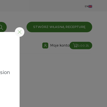
EN
STWÓRZ WŁASNĄ RECEPTURĘ
Moje konto
0,00 ZŁ
sion
UDUCHI