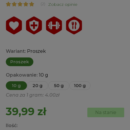
(2)
Zobacz opinie
Oceniony
2
5.00
na 5 na
podstawie
ocen
klientów
Wariant:
Proszek
Proszek
Opakowanie:
10 g
10 g
20 g
50 g
100 g
Cena za 1 gram: 4.00zł
39,99
zł
Na stanie
Ilość: