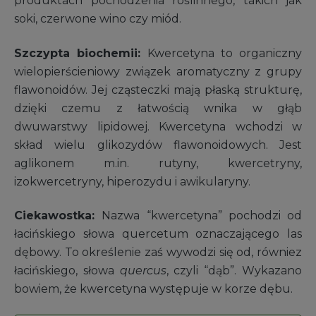
produktach pochodzenia roślinnego, takich jak
soki, czerwone wino czy miód.
Szczypta biochemii:
Kwercetyna to organiczny
wielopierścieniowy związek aromatyczny z grupy
flawonoidów. Jej cząsteczki mają płaską strukturę,
dzięki czemu z łatwością wnika w głąb
dwuwarstwy lipidowej. Kwercetyna wchodzi w
skład wielu glikozydów flawonoidowych. Jest
aglikonem m.in. rutyny, kwercetryny,
izokwercetryny, hiperozydu i awikularyny.
Ciekawostka:
Nazwa “kwercetyna” pochodzi od
łacińskiego słowa quercetum oznaczającego las
dębowy. To określenie zaś wywodzi się od, równiez
łacińskiego, słowa
quercus
, czyli “dąb”. Wykazano
bowiem, że kwercetyna występuje w korze dębu.