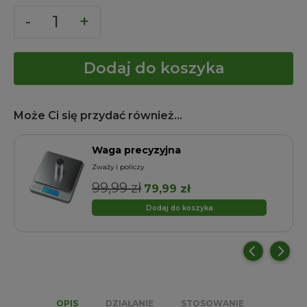
Dodaj do koszyka
Może Ci się przydać również...
Waga precyzyjna
Zważy i policzy
99,99
zł
Pierwotna
Aktualna
79,99
zł
cena
cena
Dodaj do koszyka
wynosiła:
wynosi:
99,99 zł.
79,99 zł.
OPIS
DZIAŁANIE
STOSOWANIE