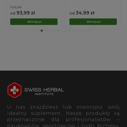
34,99
zł
24,99
zł
od
od
Podgląd
Podgląd
U nas znajdziesz lub stworzysz swój
idealny suplement. Nasze produkty są
przeznaczone dla profesjonalistów –
naukowców, sportowców i ludzi biznesu.