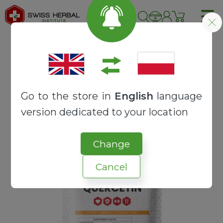
Strona główna
SUROWCE
EKSTRAKTY
Kwercetyna ekstrakt 98% | Sophora japonica
Go to the store in
English
language
version dedicated to your location
Change
Cancel