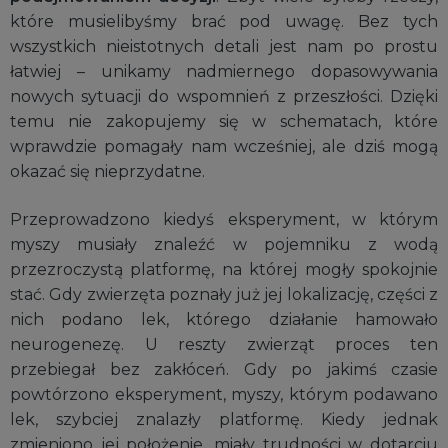
które musielibyśmy brać pod uwagę. Bez tych
wszystkich nieistotnych detali jest nam po prostu
łatwiej – unikamy nadmiernego dopasowywania
nowych sytuacji do wspomnień z przeszłości. Dzięki
temu nie zakopujemy się w schematach, które
wprawdzie pomagały nam wcześniej, ale dziś mogą
okazać się nieprzydatne.
Przeprowadzono kiedyś eksperyment, w którym
myszy musiały znaleźć w pojemniku z wodą
przezroczystą platformę, na której mogły spokojnie
stać. Gdy zwierzęta poznały już jej lokalizację, części z
nich podano lek, którego działanie hamowało
neurogenezę. U reszty zwierząt proces ten
przebiegał bez zakłóceń. Gdy po jakimś czasie
powtórzono eksperyment, myszy, którym podawano
lek, szybciej znalazły platformę. Kiedy jednak
zmieniono jej położenie, miały trudności w dotarciu