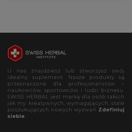
U nas znajdziesz lub stworzysz swój
idealny suplement. Nasze produkty są
przeznaczone dla profesjonalistów –
naukowców, sportowców i ludzi biznesu.
SWISS HERBAL jest marką dla osób takich
jak my: kreatywnych, wymagających, stale
poszukujących nowych wyzwań.
Zdefiniuj
siebie
.