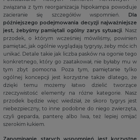
związana z tym reorganizacja hipokampa powoduje
zacieranie się szczegółów wspomnień.
Dla
późniejszego podejmowania decyzji najważniejsze
jest, żebyśmy pamiętali ogólny zarys sytuacji
. Nasz
przodek, o którym wcześniej mówiliśmy, powinien
pamiętać, jak ogólnie wyglądają tygrysy, żeby móc ich
unikać. Detale takie jak liczba pasków na ogonie tego
konkretnego, który go zaatakował, nie byłaby mu w
tym zbyt pomocna. Poza tym, pamiętanie tylko
ogólnej koncepcji jest korzystne także dlatego, że
dzięki temu możemy łatwo dzielić tworzące
rzeczywistość elementy na różne kategorie. Nasz
przodek będzie więc wiedział, że skoro tygrys jest
niebezpieczny, to inne podobne do niego zwierzęta,
czyli geparda, panterę albo lwa, też lepiej omijać
szerokim łukiem.
Zapominanie starych wspomnień jest korzystne