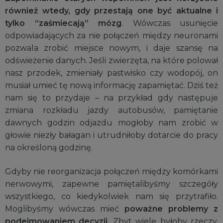
również wtedy, gdy przestają one być aktualne i
tylko “zaśmiecają” mózg
. Wówczas usunięcie
odpowiadających za nie połączeń między neuronami
pozwala zrobić miejsce nowym, i daje szansę na
odświeżenie danych. Jeśli zwierzęta, na które polował
nasz przodek, zmieniały pastwisko czy wodopój, on
musiał umieć tę nową informację zapamiętać. Dziś też
nam się to przydaje – na przykład gdy następuje
zmiana rozkładu jazdy autobusów, pamiętanie
dawnych godzin odjazdu mogłoby nam zrobić w
głowie niezły bałagan i utrudniłoby dotarcie do pracy
na określoną godzinę.
Gdyby nie reorganizacja połączeń między komórkami
nerwowymi, zapewne pamiętalibyśmy szczegóły
wszystkiego, co kiedykolwiek nam się przytrafiło.
Moglibyśmy wówczas mieć
poważne problemy z
podejmowaniem decyzji
. Zbyt wiele byłoby rzeczy,