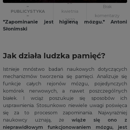
20
~
Brak
kwietnia
PUBLICYSTYKA
komentarzy
~
2022
"Zapominanie jest higieną mózgu." Antoni
Słonimski
Jak działa ludzka pamięć?
Istnieje mnóstwo badań naukowych dotyczących
mechanizmów tworzenia się pamięci. Analizuje się
funkcje całych rejonów mózgu, pojedynczych
komórek nerwowych, a nawet poszczególnych
białek. I wciąż poszukuje się sposobów ich
usprawnienia. Stosunkowo niewiele uwagi poświęca
się za to procesom zapominania. Najwyraźniej
naukowcy uznają, że
wiąże się ono z
nieprawidłowym funkcjonowaniem mózgu, jest