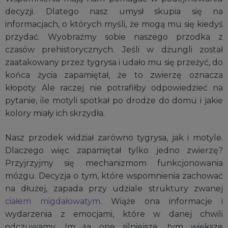
decyzji. Dlatego nasz umysł skupia się na
informacjach, o których myśli, że mogą mu się kiedyś
przydać. Wyobraźmy sobie naszego przodka z
czasów prehistorycznych. Jeśli w dżungli został
zaatakowany przez tygrysa i udało mu się przeżyć, do
końca życia zapamiętał, że to zwierzę oznacza
kłopoty. Ale raczej nie potrafiłby odpowiedzieć na
pytanie, ile motyli spotkał po drodze do domu i jakie
kolory miały ich skrzydła.
Nasz przodek widział zarówno tygrysa, jak i motyle.
Dlaczego więc zapamiętał tylko jedno zwierzę?
Przyjrzyjmy się mechanizmom funkcjonowania
mózgu. Decyzja o tym, które wspomnienia zachować
na dłużej, zapada przy udziale struktury zwanej
ciałem migdałowatym
. Wiąże ona informacje i
wydarzenia z emocjami, które w danej chwili
odczuwamy. Im są one silniejsze, tym większe