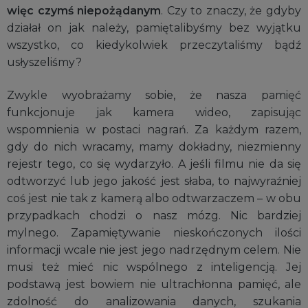
więc czymś niepożądanym
. Czy to znaczy, że gdyby
działał on jak należy, pamiętalibyśmy bez wyjątku
wszystko, co kiedykolwiek przeczytaliśmy bądź
usłyszeliśmy?
Zwykle wyobrażamy sobie, że nasza pamięć
funkcjonuje jak kamera wideo, zapisując
wspomnienia w postaci nagrań. Za każdym razem,
gdy do nich wracamy, mamy dokładny, niezmienny
rejestr tego, co się wydarzyło. A jeśli filmu nie da się
odtworzyć lub jego jakość jest słaba, to najwyraźniej
coś jest nie tak z kamerą albo odtwarzaczem – w obu
przypadkach chodzi o nasz mózg. Nic bardziej
mylnego. Zapamiętywanie nieskończonych ilości
informacji wcale nie jest jego nadrzędnym celem. Nie
musi też mieć nic wspólnego z inteligencją. Jej
podstawą jest bowiem nie ultrachłonna pamięć, ale
zdolność do analizowania danych, szukania