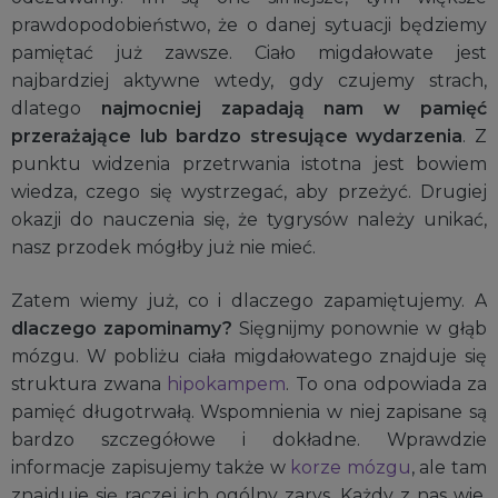
prawdopodobieństwo, że o danej sytuacji będziemy
pamiętać już zawsze. Ciało migdałowate jest
najbardziej aktywne wtedy, gdy czujemy strach,
dlatego
najmocniej zapadają nam w pamięć
przerażające lub bardzo stresujące wydarzenia
. Z
punktu widzenia przetrwania istotna jest bowiem
wiedza, czego się wystrzegać, aby przeżyć. Drugiej
okazji do nauczenia się, że tygrysów należy unikać,
nasz przodek mógłby już nie mieć.
Zatem wiemy już, co i dlaczego zapamiętujemy. A
dlaczego zapominamy?
Sięgnijmy ponownie w głąb
mózgu. W pobliżu ciała migdałowatego znajduje się
struktura zwana
hipokampem
. To ona odpowiada za
pamięć długotrwałą. Wspomnienia w niej zapisane są
bardzo szczegółowe i dokładne. Wprawdzie
informacje zapisujemy także w
korze mózgu
, ale tam
znajduje się raczej ich ogólny zarys. Każdy z nas wie,