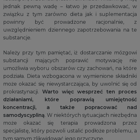
jednak pewną wadę – łatwo je przedawkować, w
związku z tym zarówno dieta jak i suplementacja
powinny być prowadzone racjonalnie, z
uwzględnieniem dziennego zapotrzebowania na te
substancje.
Należy przy tym pamiętać, iż dostarczanie mózgowi
substancji mających poprawić motywację nie
umożliwia wyboru obszarów czy zachowań, na które
podziała. Dieta wzbogacona w wymienione składniki
może okazać się niewystarczająca, by uwolnić się od
prokrastynacji.
Warto więc wesprzeć ten proces
działaniami, które poprawią umiejętność
koncentracji, a także popracować nad
samodyscypliną
. W niektórych sytuacjach niezbędna
może okazać się terapia prowadzona przez
specjalistę, który pozwoli ustalić podłoże problemu, a
tym samym zlikwidować jego przyczynę.