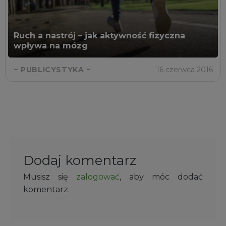
Ruch a nastrój – jak aktywność fizyczna
wpływa na mózg
~ PUBLICYSTYKA ~
16 czerwca 2016
Dodaj komentarz
Musisz się
zalogować
, aby móc dodać
komentarz.