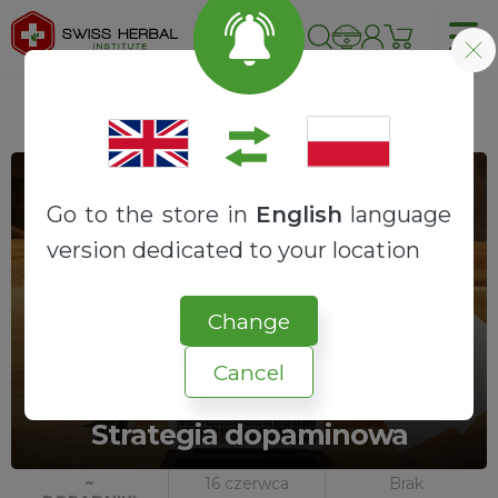
Go to the store in
English
language
version dedicated to your location
Change
Cancel
Jak zwalczać prokrastynację?
Strategia dopaminowa
~
16 czerwca
Brak