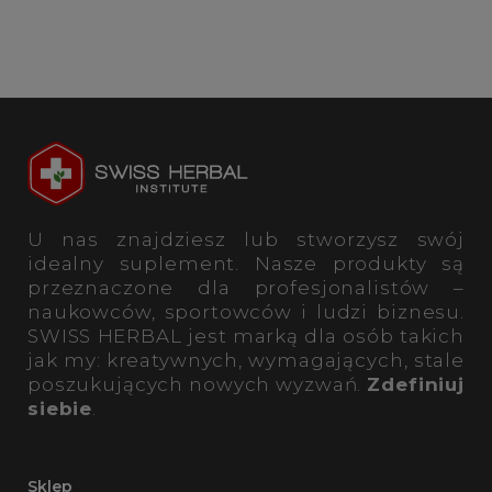
U nas znajdziesz lub stworzysz swój
idealny suplement. Nasze produkty są
przeznaczone dla profesjonalistów –
naukowców, sportowców i ludzi biznesu.
SWISS HERBAL jest marką dla osób takich
jak my: kreatywnych, wymagających, stale
poszukujących nowych wyzwań.
Zdefiniuj
siebie
.
Sklep