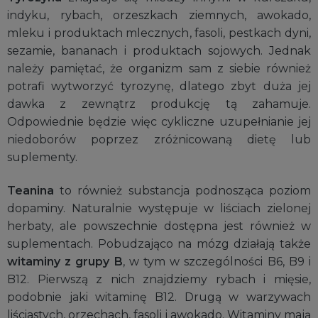
indyku, rybach, orzeszkach ziemnych, awokado,
mleku i produktach mlecznych, fasoli, pestkach dyni,
sezamie, bananach i produktach sojowych. Jednak
należy pamiętać, że organizm sam z siebie również
potrafi wytworzyć tyrozynę, dlatego zbyt duża jej
dawka z zewnątrz produkcję tą zahamuje.
Odpowiednie będzie więc cykliczne uzupełnianie jej
niedoborów poprzez zróżnicowaną dietę lub
suplementy.
Teanina
to również substancja podnosząca poziom
dopaminy. Naturalnie występuje w liściach zielonej
herbaty, ale powszechnie dostępna jest również w
suplementach. Pobudzająco na mózg działają także
witaminy z grupy B
, w tym w szczególności B6, B9 i
B12. Pierwszą z nich znajdziemy rybach i mięsie,
podobnie jaki witaminę B12. Drugą w warzywach
liściastych, orzechach, fasoli i awokado. Witaminy mają