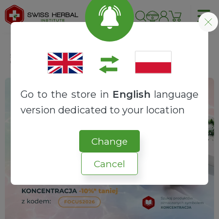
Strona główna
Składniki
Cissus czworograniasty | Cissus quadrangularis
Go to the store in
English
language
version dedicated to your location
Change
Cancel