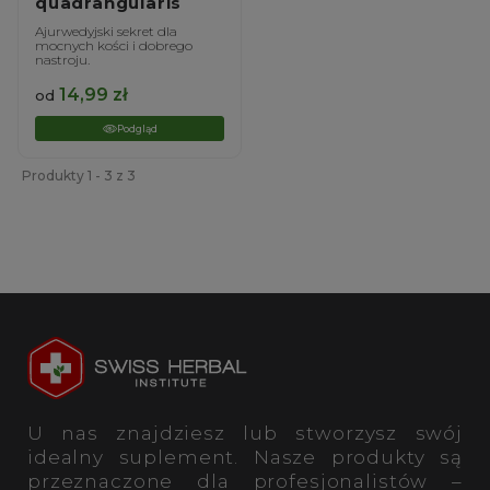
quadrangularis
Ajurwedyjski sekret dla
mocnych kości i dobrego
nastroju.
14,99
zł
od
Podgląd
Produkty 1 - 3 z 3
U nas znajdziesz lub stworzysz swój
idealny suplement. Nasze produkty są
przeznaczone dla profesjonalistów –