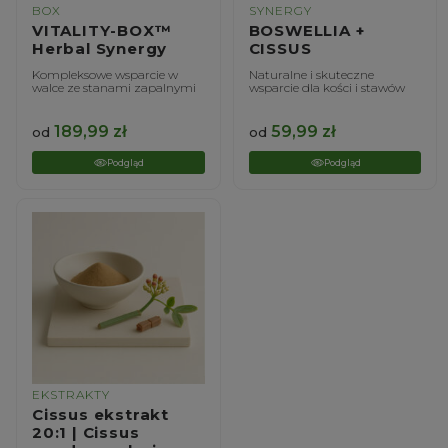
BOX
SYNERGY
VITALITY-BOX™
BOSWELLIA +
Herbal Synergy
CISSUS
Kompleksowe wsparcie w
Naturalne i skuteczne
walce ze stanami zapalnymi
wsparcie dla kości i stawów
189,99
zł
59,99
zł
od
od
Podgląd
Podgląd
EKSTRAKTY
Cissus ekstrakt
20:1 | Cissus