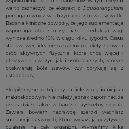
współistnienia obu mechanizmów. W tym miejscu
warto zaznaczyć, że ekstrakt z
C.quadrangularis
pomaga również w utrzymaniu zdrowej sylwetki.
Badania kliniczne dowiodły, że jego suplementacja
wspomaga utratę masy ciała – redukcja wagi
wyniosła średnio 10% w ciągu kilku tygodni. Cissus
stanowi więc idealne uzupełnienie diety zarówno
osób aktywnych fizycznie, które chcą więcej i
efektywniej ćwiczyć, jak i osób starszych, którym
doskwierają bóle stawów, czy borykają się z
osteoporozą.
Skupiliśmy się do tej pory na ciele w ujęciu niejako
makroskopowym. Nie należy jednak zapominać, że
cissus działa także w bardziej dyskretny sposób.
Zawiera bowiem naprawdę szeroki wachlarz
substancji aktywnych, które wykazują pozytywne
działanie na cały organizm. Wymieńmy kilka