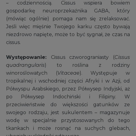
– codziennością. Cissus wspiera bowiem
gospodarkę neuroprzekaźnika GABA, który
(mówiąc ogólnie) pomaga nam się zrelaksować.
Jeśli więc mięśnie Twojego karku często bywają
niezdrowo napięte, może to być sygnał, że czas na
cissus.
Występowanie:
Cissus czworograniasty (
Cissus
quadrangularis
) to roślina z rodziny
winoroślowatych (
Vitaceae
). Występuje w
tropikalnej i wschodniej części Afryki i w Azji, od
Półwyspu Arabskiego, przez Półwysep Indyjski, aż
po Półwysep Indochiński i Filipiny. W
przeciwieństwie do większości gatunków ze
swojego rodzaju, jest sukulentem – magazynuje
wodę w specjalnie przystosowanych do tego
tkankach i może rosnąć na suchych glebach,