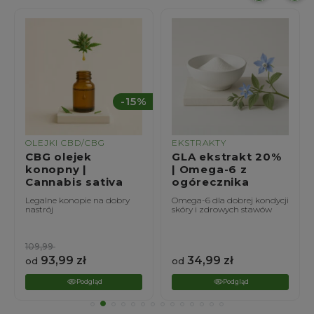
%
EKSTRAKTY
EKSTRAKTY
GLA ekstrakt 20%
Szarłat ekstrakt
| Omega-6 z
20% | Amaranthus
ogórecznika
caudatus
Omega-6 dla dobrej kondycji
Amarantowe wsparcie
skóry i zdrowych stawów
zdrowia wątroby i
odporności
34,99
zł
24,99
zł
od
od
Podgląd
Podgląd