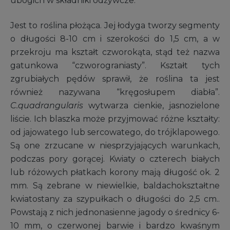
ubogich w składniki odżywcze.
Jest to roślina płożąca. Jej łodyga tworzy segmenty
o długości 8-10 cm i szerokości do 1,5 cm, a w
przekroju ma kształt czworokąta, stąd też nazwa
gatunkowa “czworograniasty”. Kształt tych
zgrubiałych pędów sprawił, że roślina ta jest
również nazywana “kręgosłupem diabła”.
C.quadrangularis
wytwarza cienkie, jasnozielone
liście. Ich blaszka może przyjmować różne kształty:
od jajowatego lub sercowatego, do trójklapowego.
Są one zrzucane w niesprzyjających warunkach,
podczas pory gorącej. Kwiaty o czterech białych
lub różowych płatkach korony mają długość ok. 2
mm. Są zebrane w niewielkie, baldachokształtne
kwiatostany za szypułkach o długości do 2,5 cm..
Powstają z nich jednonasienne jagody o średnicy 6-
10 mm, o czerwonej barwie i bardzo kwaśnym