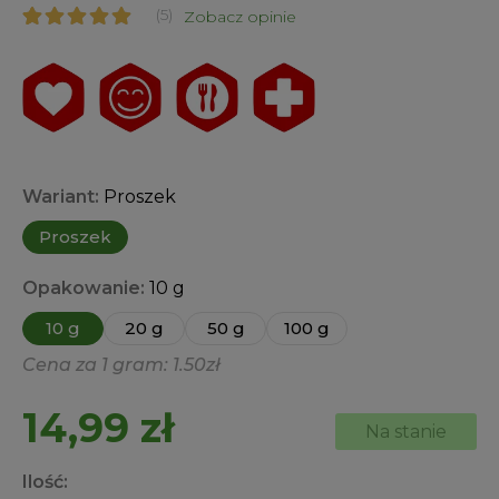
(5)
Zobacz opinie
Oceniony
5
5.00
na 5 na
podstawie
ocen
klientów
Wariant:
Proszek
Proszek
Opakowanie:
10 g
10 g
20 g
50 g
100 g
Cena za 1 gram: 1.50zł
14,99
zł
Na stanie
Ilość: