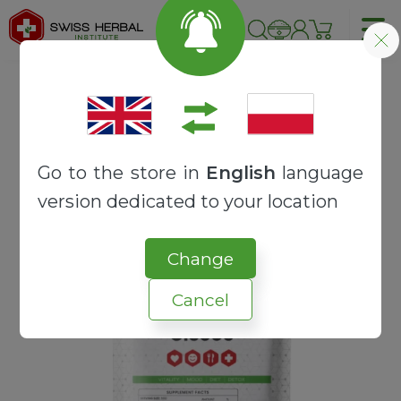
Strona główna
SUROWCE
EKSTRAKTY
Cissus ekstrakt 20:1 | Cissus quadrangularis
Go to the store in
English
language
version dedicated to your location
Change
Cancel