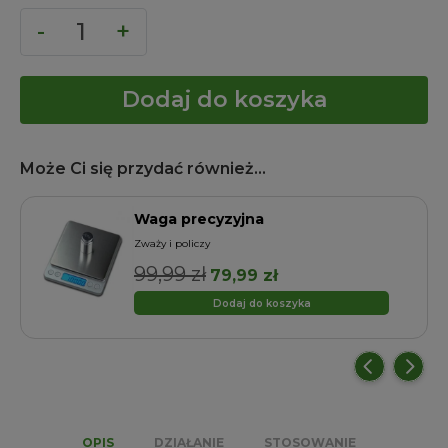
Dodaj do koszyka
Może Ci się przydać również...
Waga precyzyjna
Zważy i policzy
99,99
zł
Pierwotna
Aktualna
79,99
zł
cena
cena
Dodaj do koszyka
wynosiła:
wynosi:
99,99 zł.
79,99 zł.
OPIS
DZIAŁANIE
STOSOWANIE