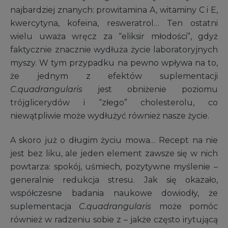
najbardziej znanych: prowitamina A, witaminy C i E,
kwercytyna, kofeina, resweratrol… Ten ostatni
wielu uważa wręcz za “eliksir młodości”, gdyż
faktycznie znacznie wydłuża życie laboratoryjnych
myszy. W tym przypadku na pewno wpływa na to,
że jednym z efektów suplementacji
C.quadrangularis
jest obniżenie poziomu
trójglicerydów i “złego” cholesterolu, co
niewątpliwie może wydłużyć również nasze życie.
A skoro już o długim życiu mowa… Recept na nie
jest bez liku, ale jeden element zawsze się w nich
powtarza: spokój, uśmiech, pozytywne myślenie –
generalnie redukcja stresu. Jak się okazało,
współczesne badania naukowe dowiodły, że
suplementacja
C.quadrangularis
może pomóc
również w radzeniu sobie z – jakże często irytującą