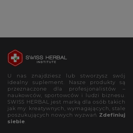
U nas znajdziesz lub stworzysz swój
idealny suplement. Nasze produkty są
przeznaczone dla profesjonalistów –
naukowców, sportowców i ludzi biznesu.
SWISS HERBAL jest marką dla osób takich
jak my: kreatywnych, wymagających, stale
poszukujących nowych wyzwań.
Zdefiniuj
siebie
.