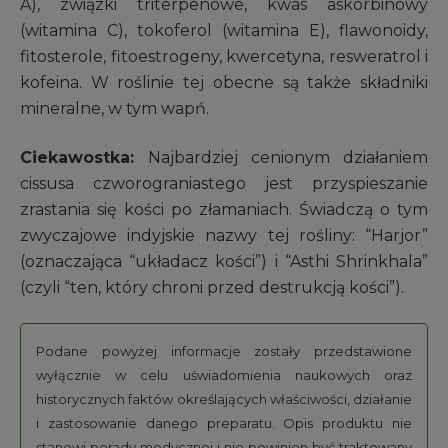
A), związki triterpenowe, kwas askorbinowy
(witamina C), tokoferol (witamina E), flawonoidy,
fitosterole, fitoestrogeny, kwercetyna, resweratrol i
kofeina. W roślinie tej obecne są także składniki
mineralne, w tym wapń.
Ciekawostka:
Najbardziej cenionym działaniem
cissusa czworograniastego jest przyspieszanie
zrastania się kości po złamaniach. Świadczą o tym
zwyczajowe indyjskie nazwy tej rośliny: “Harjor”
(oznaczająca “układacz kości”) i “Asthi Shrinkhala”
(czyli “ten, który chroni przed destrukcją kości”).
Podane powyżej informacje zostały przedstawione
wyłącznie w celu uświadomienia naukowych oraz
historycznych faktów określających właściwości, działanie
i zastosowanie danego preparatu. Opis produktu nie
stanowi porady medycznej i nie powinien być traktowany