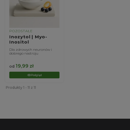
POZOSTAŁE
Inozytol | Myo-
Inositol
Dla zdrowych neuronów i
dobrego nastroju
19,99
zł
od
Podgląd
Produkty 1 - 11 z 11