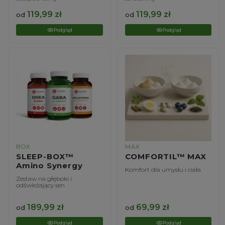
119,99
zł
119,99
zł
od
od
Podgląd
Podgląd
BOX
MAX
SLEEP-BOX™
COMFORTIL™ MAX
Amino Synergy
Komfort dla umysłu i ciała
Zestaw na głęboki i
odświeżający sen
189,99
zł
69,99
zł
od
od
Podgląd
Podgląd