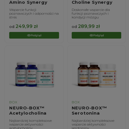
Amino Synergy
Choline Synergy
Wsparcie funkcji
Doskonałe wsparcie dla
poznawczych i odporności na
funkcji poznawczych i
stres
kondycji mózgu
249,99
zł
289,99
zł
od
od
Podgląd
Podgląd
BOX
BOX
NEURO-BOX™
NEURO-BOX™
Acetylocholina
Serotonina
Najbardziej kompleksowe
Najbardziej kompleksowe
wsparcie aktywności
wsparcie aktywności
acetylocholiny
serotoniny