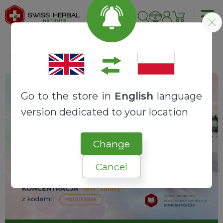
Strona główna
Składniki
Inozytol | Witamina B8
Go to the store in
English
language
version dedicated to your location
Change
Cancel