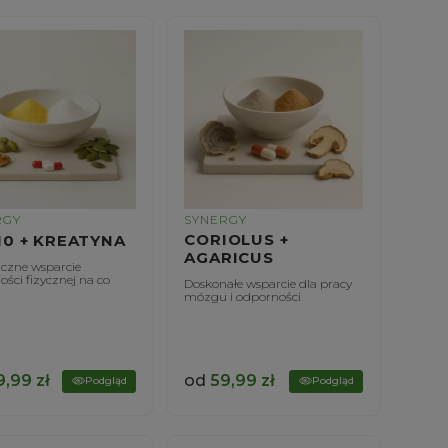
RGY
SYNERGY
CORIOLUS +
0 + KREATYNA
AGARICUS
iczne wsparcie
ści fizycznej na co
Doskonałe wsparcie dla pracy
mózgu i odporności
9,99
zł
od
59,99
zł
Podgląd
Podgląd