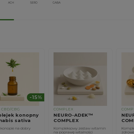
ACH
SERO
GABA
-15%
I CBD/CBG
COMPLEX
COMP
olejek konopny
NEURO-ADEK™
NEU
nabis sativa
COMPLEX
COM
 konopie na dobry
Kompleksowy zestaw witamin
Komple
na poprawę witalności
zdrowe