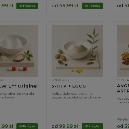
,99
zł
od
49,99
zł
od
4
Podgląd
Podgląd
NAL
SYNERGY
SYNE
ANGE
CAFE™ Original
5-HTP + EGCG
AST
owa alternatywa dla
Najbardziej esencjonalne
nej kawy
wsparcie produkcji serotoniny
Adapto
chińsk
79,00
,99
zł
od
99,99
zł
od
5
Podgląd
Podgląd