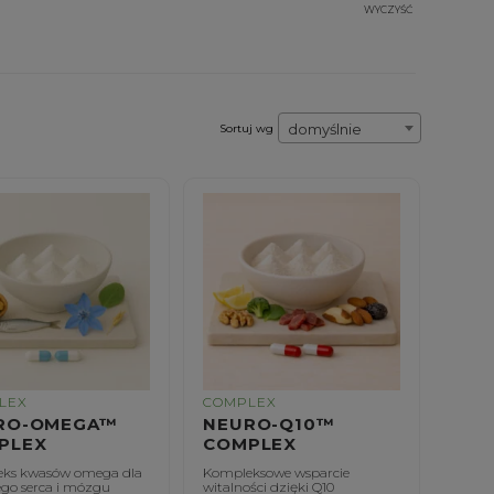
WYCZYŚĆ
domyślnie
Sortuj wg
LEX
COMPLEX
RO-OMEGA™
NEURO-Q10™
PLEX
COMPLEX
ks kwasów omega dla
Kompleksowe wsparcie
go serca i mózgu
witalności dzięki Q10