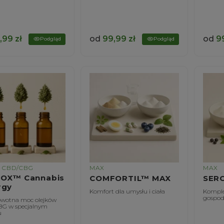
,99
zł
od
99,99
zł
od
9
Podgląd
Podgląd
I CBD/CBG
MAX
MAX
BOX™ Cannabis
COMFORTIL™ MAX
SER
rgy
Komfort dla umysłu i ciała
Komple
gospod
wotna moc olejków
BG w specjalnym
u