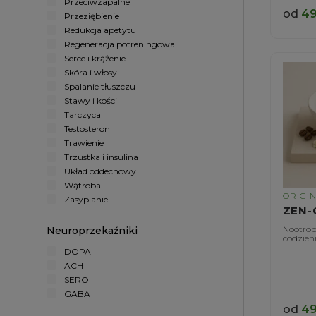
Przeciwzapalne
od
49
Przeziębienie
Redukcja apetytu
Regeneracja potreningowa
Serce i krążenie
Skóra i włosy
Spalanie tłuszczu
Stawy i kości
Tarczyca
Testosteron
Trawienie
Trzustka i insulina
Układ oddechowy
Wątroba
ORIGI
Zasypianie
ZEN-
Nootrop
Neuroprzekaźniki
codzien
DOPA
ACH
SERO
GABA
od
49