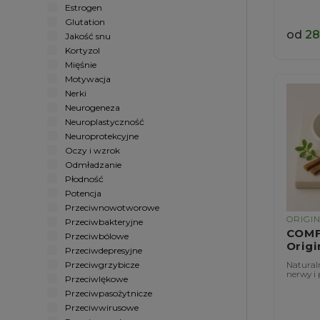
Estrogen
Glutation
od
28
Jakość snu
Kortyzol
Mięśnie
Motywacja
Nerki
Neurogeneza
Neuroplastyczność
Neuroprotekcyjne
Oczy i wzrok
Odmładzanie
Płodność
Potencja
Przeciwnowotworowe
ORIGI
Przeciwbakteryjne
COM
Przeciwbólowe
Origi
Przeciwdepresyjne
Przeciwgrzybicze
Natural
nerwy i 
Przeciwlękowe
Przeciwpasożytnicze
Przeciwwirusowe