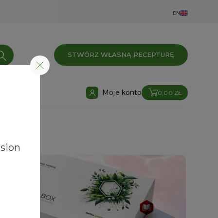
EN
STWÓRZ WŁASNĄ RECEPTURĘ
Moje konto
0,00 ZŁ
sion