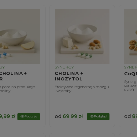
GY
SYNERGY
SYNE
CHOLINA +
CHOLINA +
CoQ1
R
INOZYTOL
Synerg
sprawno
 para na produkcję
Efektywna regeneracja mózgu
dzień
holiny
i wątroby
9,99
zł
od
69,99
zł
od
8
Podgląd
Podgląd