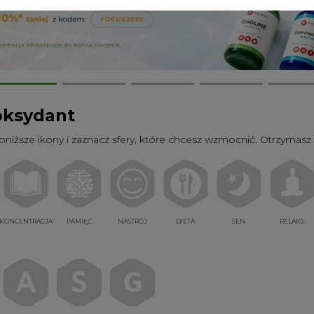
oksydant
poniższe ikony i zaznacz sfery, które chcesz wzmocnić. Otrzymasz 
KONCENTRACJA
PAMIĘĆ
NASTRÓJ
DIETA
SEN
RELAKS