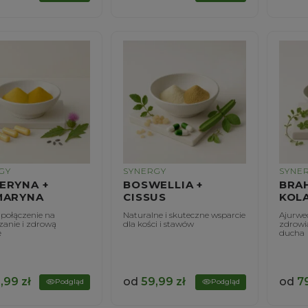
GY
SYNERGY
SYNE
ERYNA +
BOSWELLIA +
BRA
MARYNA
CISSUS
KOL
 połączenie na
Naturalne i skuteczne wsparcie
Ajurwed
anie i zdrową
dla kości i stawów
zdrowi
ę
ducha
,99
zł
od
59,99
zł
od
7
Podgląd
Podgląd