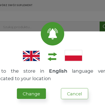
WÓRZ SWÓJ SUPLEMENT
Szukaj produktu...
PRODUKTY
USŁUGI
O NAS
BLOG
na
Zdrowotne
Antyoksydant
Strona 2
to the store in
English
language ver
cated to your location
Change
Cancel