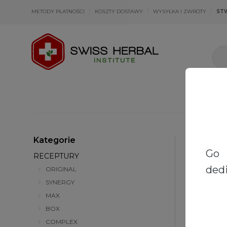
METODY PŁATNOŚCI
KOSZTY DOSTAWY
WYSYŁKA I ZWROTY
ST
Kategorie
Strona głów
Go 
RECEPTURY
dedi
ORIGINAL
SYNERGY
MAX
BOX
COMPLEX