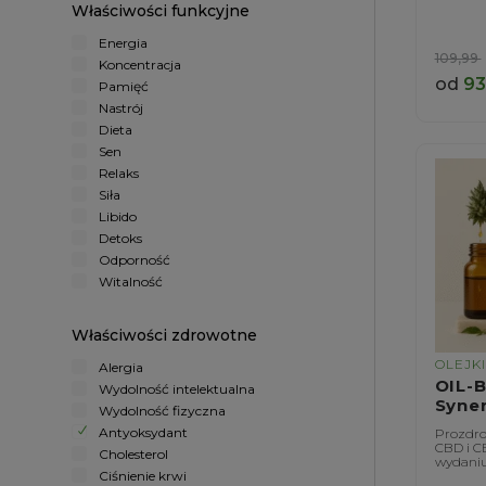
Właściwości funkcyjne
Energia
109,99
Koncentracja
od
93
Pamięć
Nastrój
Dieta
Sen
Relaks
Siła
Libido
Detoks
Odporność
Witalność
Właściwości zdrowotne
OLEJK
Alergia
OIL-
Wydolność intelektualna
Syne
Wydolność fizyczna
Antyoksydant
Prozdro
CBD i C
Cholesterol
wydani
Ciśnienie krwi