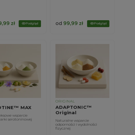
9,99
zł
od
99,99
zł
Podgląd
Podgląd
ORIGINAL
ADAPTONIC™
OTINE™ MAX
Original
ksowe wsparcie
arki serotoninowej
Naturalne wsparcie
odporności i wydolności
fizycznej