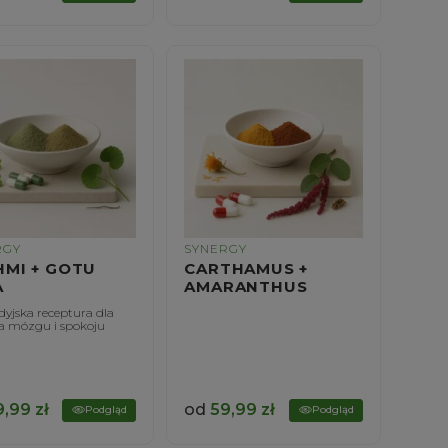
RGY
SYNERGY
HMI + GOTU
CARTHAMUS +
A
AMARANTHUS
yjska receptura dla
a mózgu i spokoju
9,99
zł
od
59,99
zł
Podgląd
Podgląd