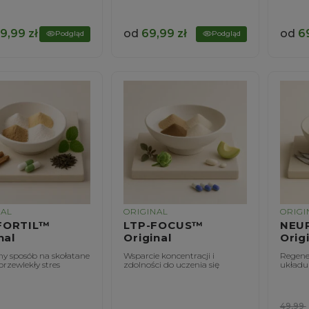
9,99
zł
od
69,99
zł
od
6
Podgląd
Podgląd
NAL
ORIGINAL
ORIGI
FORTIL™
LTP-FOCUS™
NEU
nal
Original
Orig
ny sposób na skołatane
Wsparcie koncentracji i
Regener
przewlekły stres
zdolności do uczenia się
układu
49,99