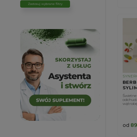
Zastosuj wybrane filtry
SYNER
BERB
SYLI
Świetne
odchudz
wątrob
od
89