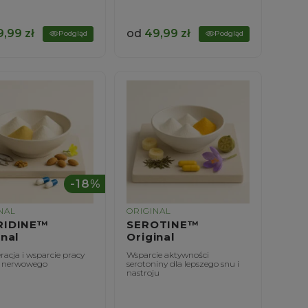
9,99
zł
od
49,99
zł
Podgląd
Podgląd
-18%
NAL
ORIGINAL
RIDINE™
SEROTINE™
inal
Original
acja i wsparcie pracy
Wsparcie aktywności
 nerwowego
serotoniny dla lepszego snu i
nastroju