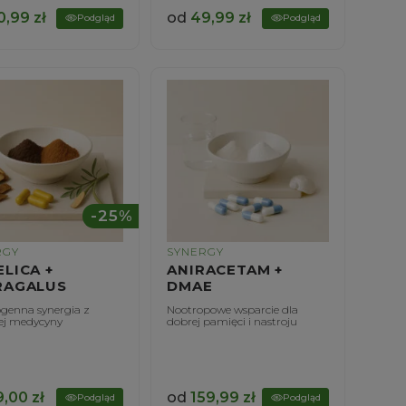
0,99
zł
od
49,99
zł
Podgląd
Podgląd
-25%
RGY
SYNERGY
LICA +
ANIRACETAM +
RAGALUS
DMAE
genna synergia z
Nootropowe wsparcie dla
iej medycyny
dobrej pamięci i nastroju
9,00
zł
od
159,99
zł
Podgląd
Podgląd