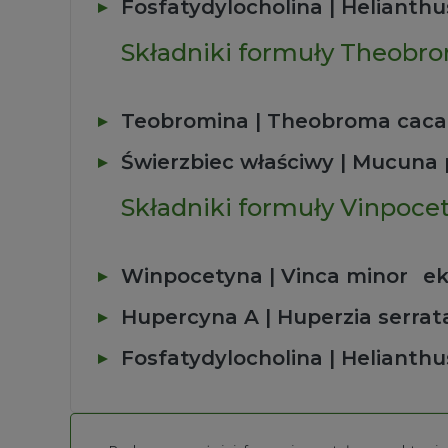
Fosfatydylocholina | Helianth
Składniki formuły Theobr
Teobromina | Theobroma caca
Świerzbiec właściwy | Mucuna 
Składniki formuły Vinpoce
Winpocetyna | Vinca minor
ek
Hupercyna A | Huperzia serrat
Fosfatydylocholina | Helianth