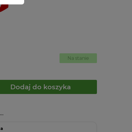
Na stanie
Dodaj do koszyka
..
na
Kap