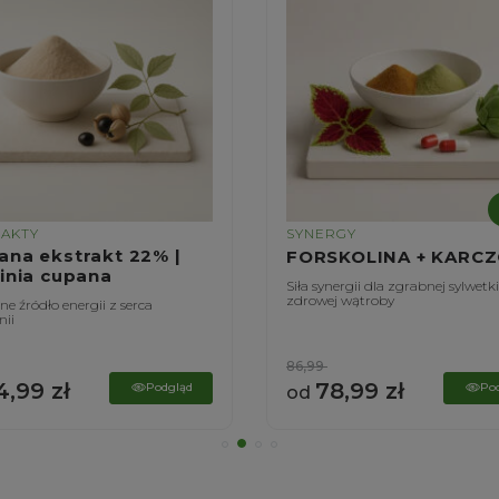
RAKTY
SYNERGY
ana ekstrakt 22% |
FORSKOLINA + KARC
linia cupana
Siła synergii dla zgrabnej sylwetki
zdrowej wątroby
e źródło energii z serca
ii
86,99
4,99
zł
78,99
zł
Podgląd
Po
od