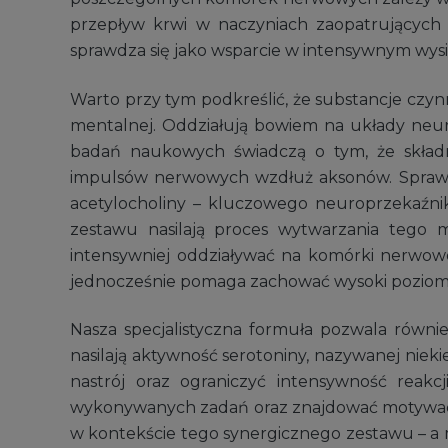
przepływ krwi w naczyniach zaopatrujących
sprawdza się jako wsparcie w intensywnym wysi
Warto przy tym podkreślić, że substancje czynn
mentalnej. Oddziałują bowiem na układy neur
badań naukowych świadczą o tym, że składn
impulsów nerwowych wzdłuż aksonów. Sprawn
acetylocholiny – kluczowego neuroprzekaźnik
zestawu nasilają proces wytwarzania tego m
intensywniej oddziaływać na komórki nerwow
jednocześnie pomaga zachować wysoki poziom ko
Nasza specjalistyczna formuła pozwala równi
nasilają aktywność serotoniny, nazywanej nie
nastrój oraz ograniczyć intensywność reakc
wykonywanych zadań oraz znajdować motywacj
w kontekście tego synergicznego zestawu – a