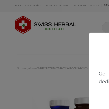
METODY PŁATNOŚCI
KOSZTY DOSTAWY
WYSYŁKA I ZWROTY
ST
Strona główna
RECEPTURY
BOX
FOCUS-BOX™ Herbal Synerg
Go 
dedi