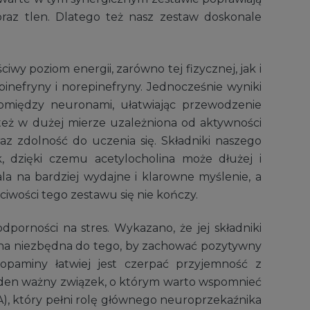
az tlen. Dlatego też nasz zestaw doskonale
wy poziom energii, zarówno tej fizycznej, jak i
nefryny i norepinefryny. Jednocześnie wyniki
omiędzy neuronami, ułatwiając przewodzenie
ż w dużej mierze uzależniona od aktywności
z zdolność do uczenia się. Składniki naszego
, dzięki czemu acetylocholina może dłużej i
 na bardziej wydajne i klarowne myślenie, a
iwości tego zestawu się nie kończy.
orności na stres. Wykazano, że jej składniki
 ona niezbędna do tego, by zachować pozytywny
dopaminy łatwiej jest czerpać przyjemność z
den ważny związek, o którym warto wspomnieć
, który pełni rolę głównego neuroprzekaźnika