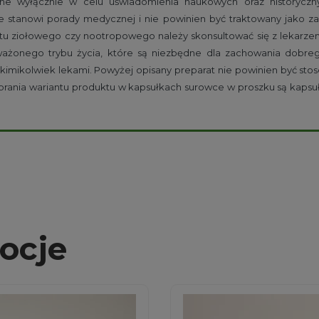
e wyłącznie w celu uświadomienia naukowych oraz historycznyc
e stanowi porady medycznej i nie powinien być traktowany jako z
tu ziołowego czy nootropowego należy skonsultować się z lekarzem 
oważonego trybu życia, które są niezbędne dla zachowania dobre
kimikolwiek lekami. Powyżej opisany preparat nie powinien być stos
ybrania wariantu produktu w kapsułkach surowce w proszku są kaps
ocje