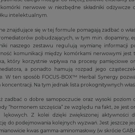
 komórki nerwowe w niezbędne składniki odżywcze or
łku intelektualnym.
e znajdujące się w tej formule pomagają zadbać o właści
omediatorów pobudzających, w tym m.in. dopaminy, epi
iki naszego zestawu regulują wymianę informacji p
ość komunikacji między komórkami nerwowymi jest te
a, który korzystnie wpływa na procesy pamięciowe ora
ediatora, a ponadto hamują rozpad jego cząsteczek
e. W ten sposób FOCUS-BOX™ Herbal Synergy pozwala
ncentracji. Na tym jednak lista prokognitywnych właśc
eż zadbać o dobre samopoczucie oraz wysoki poziom odp
kiedy “hormonem szczęścia” ze względu na fakt, że jest
ji lękowych. Z kolei dzięki zwiększonej aktywności 
ę do podejmowania kolejnych wyzwań. Jest jeszcze je
 mianowicie kwas gamma-aminomasłowy (w skrócie GABA)