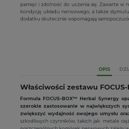
pamięć i zdolność do uczenia się. Zawarte w n
Niezbędny do ochrony przed wilgocią
kondycję układu nerwowego, a także stymuluj
Zakres
4,99
zł
–
14,99
zł
dodatku skutecznie wspomagają samopoczucie 
cen:
od
4,99 zł
do
14,99 zł
OPIS
DZI
Właściwości zestawu FOCUS
Formuła FOCUS-BOX™ Herbal Synergy opart
szerokie zastosowanie w największych sy
zwiększyć wydajność swojego umysłu ora
szkodliwych czynników, takich jak: metale cięż
poszczególnych komórek nerwowych zależy wyd