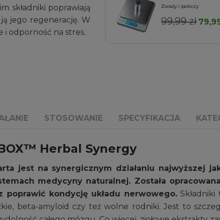
im składniki poprawiają
Zważy i policzy
ą jego regenerację. W
99,99
zł
Pier
79,9
Dodaj do koszyka
i odporność na stres.
cena
wynos
99,99 
AŁANIE
STOSOWANIE
SPECYFIKACJA
KATE
-BOX™ Herbal Synergy
a jest na synergicznym działaniu najwyższej jako
stemach medycyny naturalnej. Została opracowana 
z poprawić kondycję układu nerwowego.
Składniki 
kie, beta-amyloid czy też wolne rodniki. Jest to szcze
olność całego mózgu. Co więcej, ziołowe ekstrakty za