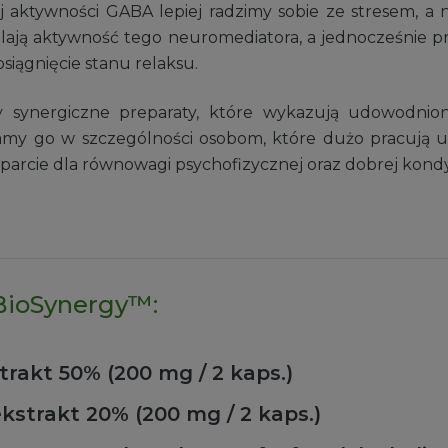
ktywności GABA lepiej radzimy sobie ze stresem, a nasz 
ją aktywność tego neuromediatora, a jednocześnie prz
osiągnięcie stanu relaksu.
y synergiczne preparaty, które wykazują udowodni
amy go w szczególności osobom, które dużo pracują 
wsparcie dla równowagi psychofizycznej oraz dobrej kon
 BioSynergy™:
trakt 50% (200 mg / 2 kaps.)
kstrakt 20% (200 mg / 2 kaps.)