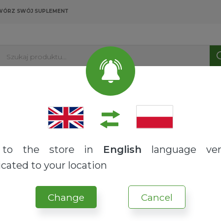
WÓRZ SWÓJ SUPLEMENT
Szukaj produktu...
PRODUKTY
USŁUGI
O NAS
BLOG
y
to the store in
English
language ver
RECEPTURY
cated to your location
FOCUS-BOX™ Herba
Brak opinii
Change
Cancel