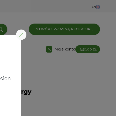
EN
STWÓRZ WŁASNĄ RECEPTURĘ
Moje konto
0,00 ZŁ
sion
l Synergy