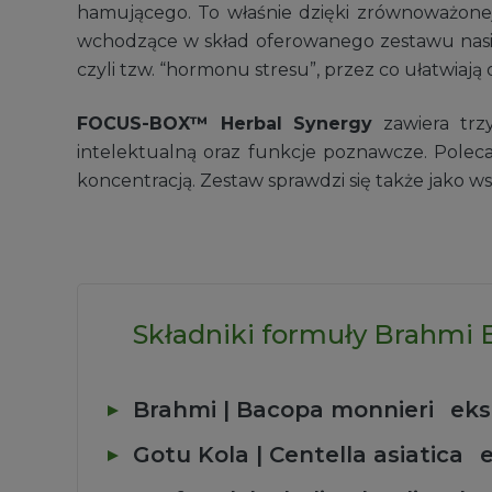
hamującego. To właśnie dzięki zrównoważonej a
wchodzące w skład oferowanego zestawu nasila
czyli tzw. “hormonu stresu”, przez co ułatwiają 
FOCUS-BOX™ Herbal Synergy
zawiera trz
intelektualną oraz funkcje poznawcze. Polec
koncentracją. Zestaw sprawdzi się także jako 
Składniki formuły Brahmi
Brahmi | Bacopa monnieri
eks
Gotu Kola | Centella asiatica
e