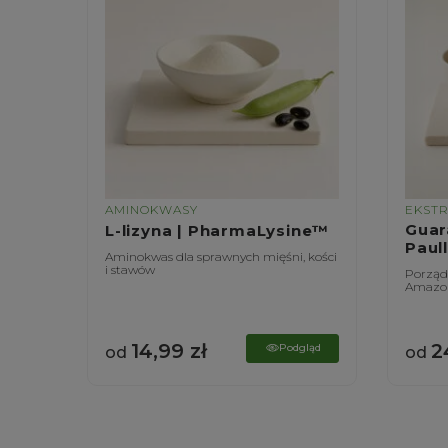
AMINOKWASY
EKST
|
Guar
L-lizyna | PharmaLysine™
Paul
Aminokwas dla sprawnych mięśni, kości
i stawów
ątroby
Porządn
Amazon
14,99
zł
2
gląd
Podgląd
od
od