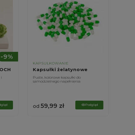
-9%
KAPSUŁKOWANIE
KAPS
ZOCH
Kapsułki żelatynowe
Kaps
 i
Puste, kolorowe kapsułki do
Puste,
samodzielnego napełnienia
samodz
59,99
zł
6
dgląd
Podgląd
od
od