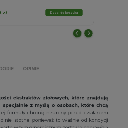
Szyb
14
wotna
Aktualna
9
zł
Dodaj do koszyka
cena
iła:
wynosi:
zł.
79,99 zł.
GORIE
OPINIE
ści ekstraktów ziołowych, które znajdują
specjalnie z myślą o osobach, które chcą
tej formuły chronią neurony przed działaniem
gólnie istotne, ponieważ to właśnie od kondycji
warte w tym synergicznym zestawie poprawiają