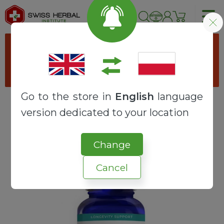
Proszę wybrać opcje produktu
przechodząc do produktu "
Kapsułki
wegetariańskie
".
Go to the store in
English
language
version dedicated to your location
Strona główna
RECEPTURY
SYNERGY
NAC + ALA
Change
Cancel