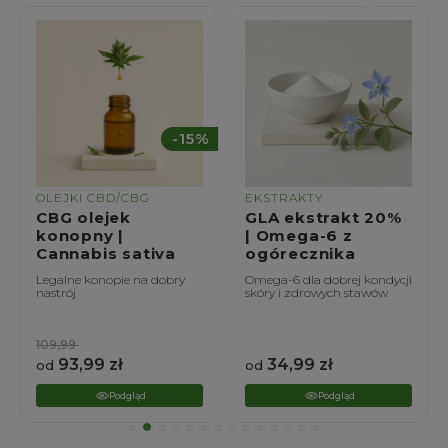
%
-15%
OLEJKI CBD/CBG
EKSTRAKTY
CBG olejek
GLA ekstrakt 20%
konopny |
| Omega-6 z
Cannabis sativa
ogórecznika
Legalne konopie na dobry
Omega-6 dla dobrej kondycji
nastrój
skóry i zdrowych stawów
109,99
93,99
zł
34,99
zł
od
od
Podgląd
Podgląd