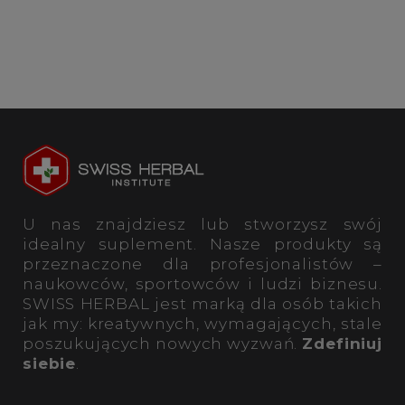
U nas znajdziesz lub stworzysz swój
idealny suplement. Nasze produkty są
przeznaczone dla profesjonalistów –
naukowców, sportowców i ludzi biznesu.
SWISS HERBAL jest marką dla osób takich
jak my: kreatywnych, wymagających, stale
poszukujących nowych wyzwań.
Zdefiniuj
siebie
.