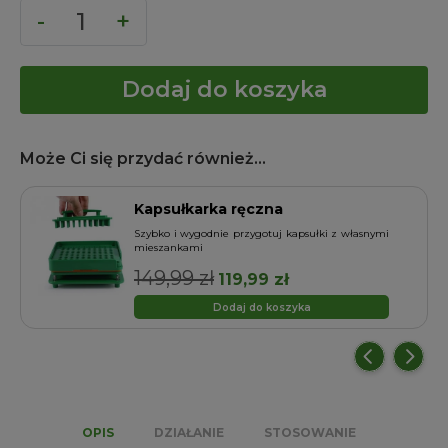
Dodaj do koszyka
Może Ci się przydać również...
Kapsułkarka ręczna
o
Szybko i wygodnie przygotuj kapsułki z własnymi
mieszankami
149,99
zł
Pierwotna
Aktualna
119,99
zł
cena
cena
Dodaj do koszyka
wynosiła:
wynosi:
149,99 zł.
119,99 zł.
OPIS
DZIAŁANIE
STOSOWANIE