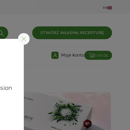
EN
STWÓRZ WŁASNĄ RECEPTURĘ
Moje konto
0,00 ZŁ
sion