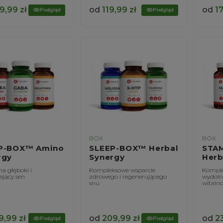
9,99
zł
od
119,99
zł
od
1
Podgląd
Podgląd
BOX
BOX
P-BOX™ Amino
SLEEP-BOX™ Herbal
STA
rgy
Synergy
Herb
a głęboki i
Kompleksowe wsparcie
Komple
ający sen
zdrowego i regenerującego
wydolno
snu
witalno
9,99
zł
od
209,99
zł
od
2
Podgląd
Podgląd