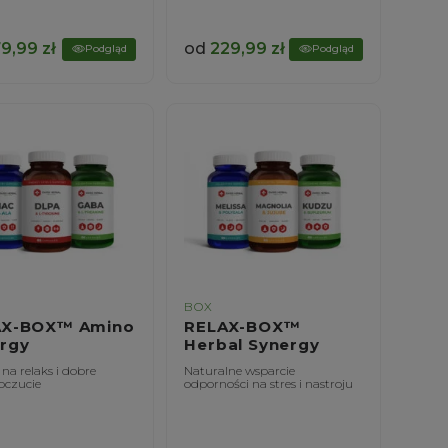
79,99
zł
od
229,99
zł
Podgląd
Podgląd
BOX
AX-BOX™ Amino
RELAX-BOX™
rgy
Herbal Synergy
na relaks i dobre
Naturalne wsparcie
czucie
odporności na stres i nastroju