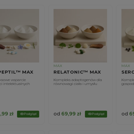
MAX
MAX
EPTIL™ MAX
RELATONIC™ MAX
SER
sowe wsparcie
Kompleks adaptogenów dla
Komple
i intelektualnych
równowagi ciała i umysłu
gospod
,99
zł
od
69,99
zł
od
6
Podgląd
Podgląd