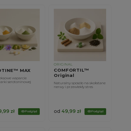
ORIGINAL
COMFORTIL™
OTINE™ MAX
Original
ksowe wsparcie
arki serotoninowej
Naturalny sposób na skołatane
nerwy i przewlekły stres
9,99
zł
od
49,99
zł
Podgląd
Podgląd