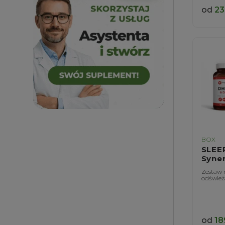
od
23
BOX
SLEE
Syne
Zestaw n
odśwież
od
18