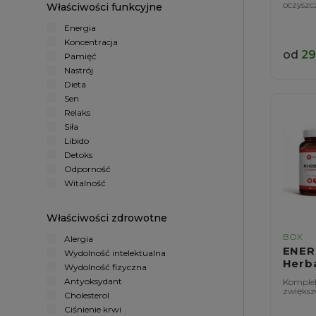
oczyszc
Właściwości funkcyjne
Energia
Koncentracja
od
29
Pamięć
Nastrój
Dieta
Sen
Relaks
Siła
Libido
Detoks
Odporność
Witalność
Właściwości zdrowotne
BOX
Alergia
ENE
Wydolność intelektualna
Herb
Wydolność fizyczna
Antyoksydant
Komplek
zwiększ
Cholesterol
Ciśnienie krwi