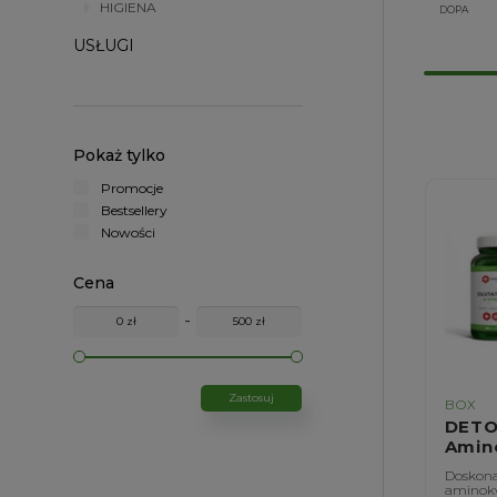
HIGIENA
DOPA
USŁUGI
Pokaż tylko
Promocje
Bestsellery
Nowości
Cena
-
Zastosuj
BOX
DET
Amin
Doskona
aminok