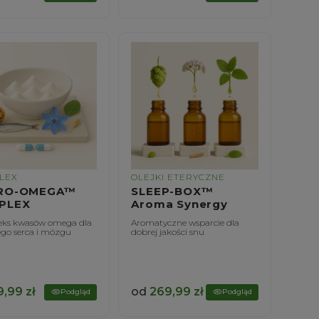
LEX
OLEJKI ETERYCZNE
RO-OMEGA™
SLEEP-BOX™
PLEX
Aroma Synergy
ks kwasów omega dla
Aromatyczne wsparcie dla
go serca i mózgu
dobrej jakości snu
9,99
zł
od
269,99
zł
Podgląd
Podgląd