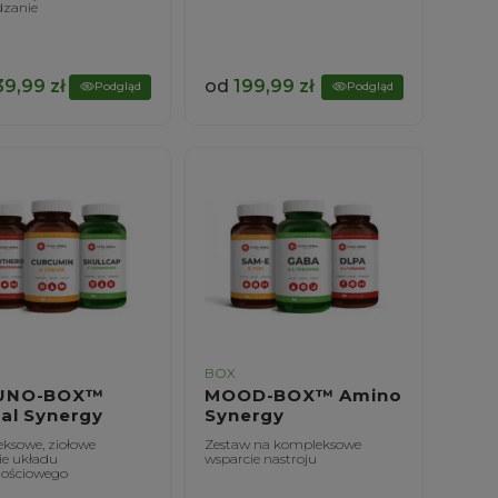
zanie
39,99
zł
od
199,99
zł
Podgląd
Podgląd
BOX
UNO-BOX™
MOOD-BOX™ Amino
al Synergy
Synergy
ksowe, ziołowe
Zestaw na kompleksowe
ie układu
wsparcie nastroju
ościowego