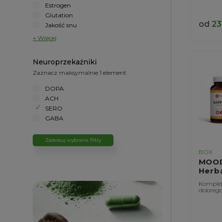
Estrogen
Glutation
od
23
Jakość snu
+ Więcej
Neuroprzekaźniki
Zaznacz maksymalnie 1 element
DOPA
ACH
SERO
GABA
Zastosuj wybrane filtry
BOX
MOO
Herb
Komplek
dobrego