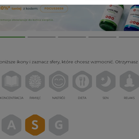
poniższe ikony i zaznacz sfery, które chcesz wzmocnić. Otrzymasz 
KONCENTRACJA
PAMIĘĆ
NASTRÓJ
DIETA
SEN
RELAKS