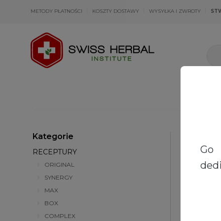
METODY PŁATNOŚCI
KOSZTY DOSTAWY
WYSYŁKA I ZWROTY
ST
Kategorie
Strona głów
Go 
RECEPTURY
dedi
ORIGINAL
SYNERGY
MAX
BOX
COMPLEX