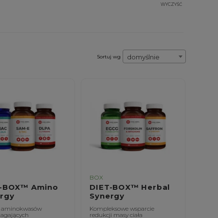
WYCZYŚĆ
domyślnie
Sortuj wg
BOX
T-BOX™ Amino
DIET-BOX™ Herbal
rgy
Synergy
w aminokwasów
Kompleksowe wsparcie
agających
redukcji masy ciała