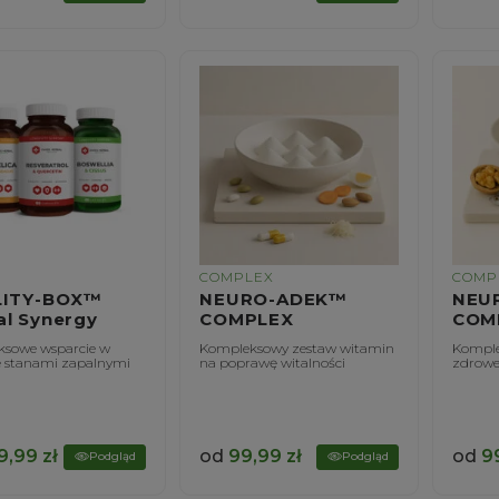
COMPLEX
COMP
LITY-BOX™
NEURO-ADEK™
NEU
al Synergy
COMPLEX
COM
sowe wsparcie w
Kompleksowy zestaw witamin
Komple
e stanami zapalnymi
na poprawę witalności
zdrowe
9,99
zł
od
99,99
zł
od
9
Podgląd
Podgląd