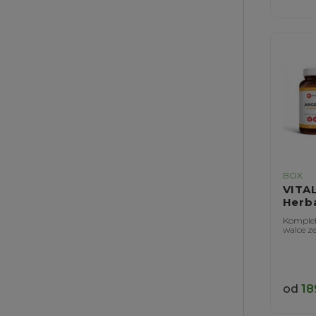
BOX
VITA
Herb
Komplek
walce z
od
18