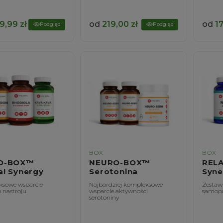
9,99
zł
od
219,00
zł
od
1
Podgląd
Podgląd
BOX
BOX
D-BOX™
NEURO-BOX™
REL
al Synergy
Serotonina
Syne
sowe wsparcie
Najbardziej kompleksowe
Zestaw 
 nastroju
wsparcie aktywności
samopo
serotoniny