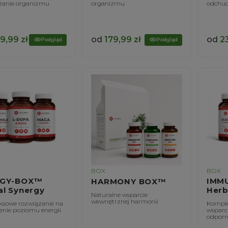
zanie organizmu
organizmu
odchud
9,99
zł
od
179,99
zł
od
2
Podgląd
Podgląd
BOX
BOX
RGY-BOX™
IMM
HARMONY BOX™
al Synergy
Herb
Naturalne wsparcie
wewnętrznej harmonii
sowe rozwiązanie na
Komple
enie poziomu energii
wsparc
odporn