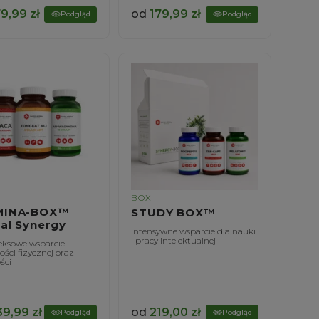
79,99
zł
od
179,99
zł
Podgląd
Podgląd
BOX
MINA-BOX™
STUDY BOX™
al Synergy
Intensywne wsparcie dla nauki
i pracy intelektualnej
ksowe wsparcie
ści fizycznej oraz
ści
39,99
zł
od
219,00
zł
Podgląd
Podgląd