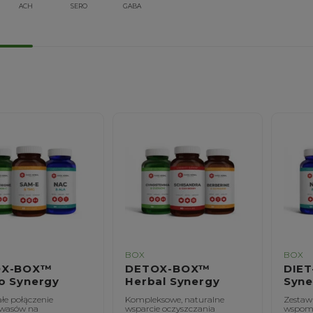
ACH
SERO
GABA
BOX
BOX
OX-BOX™
DETOX-BOX™
DIE
o Synergy
Herbal Synergy
Syne
łe połączenie
Kompleksowe, naturalne
Zesta
wasów na
wsparcie oczyszczania
wspom