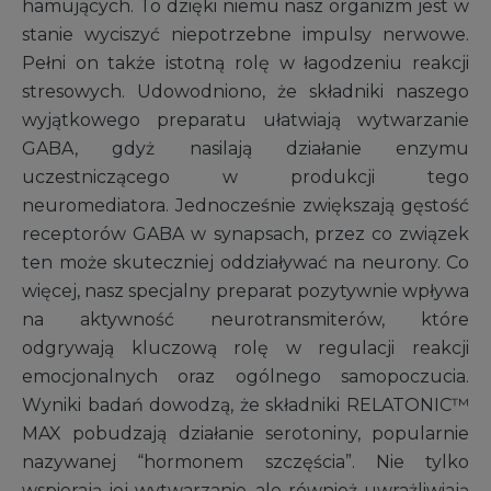
hamujących. To dzięki niemu nasz organizm jest w
stanie wyciszyć niepotrzebne impulsy nerwowe.
Pełni on także istotną rolę w łagodzeniu reakcji
stresowych. Udowodniono, że składniki naszego
wyjątkowego preparatu ułatwiają wytwarzanie
GABA, gdyż nasilają działanie enzymu
uczestniczącego w produkcji tego
neuromediatora. Jednocześnie zwiększają gęstość
receptorów GABA w synapsach, przez co związek
ten może skuteczniej oddziaływać na neurony. Co
więcej, nasz specjalny preparat pozytywnie wpływa
na aktywność neurotransmiterów, które
odgrywają kluczową rolę w regulacji reakcji
emocjonalnych oraz ogólnego samopoczucia.
Wyniki badań dowodzą, że składniki RELATONIC™
MAX pobudzają działanie serotoniny, popularnie
nazywanej “hormonem szczęścia”. Nie tylko
wspierają jej wytwarzanie, ale również uwrażliwiają