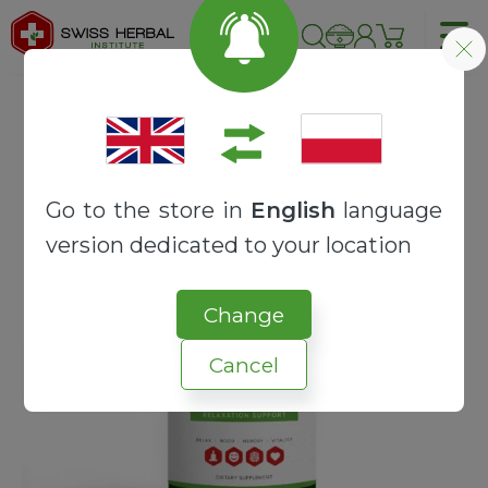
Strona główna
RECEPTURY
MAX
RELATONIC™ MAX
Go to the store in
English
language
version dedicated to your location
Change
Cancel