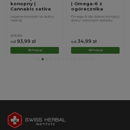
| Omega-6 z
20% | Amaranthus
ogórecznika
caudatus
Omega-6 dla dobrej kondycji
Amarantowe wsparcie
skóry i zdrowych stawów
zdrowia wątroby i
odporności
34,99
zł
24,99
zł
od
od
Podgląd
Podgląd