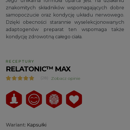
Jego unikalna formuła oparta jest na działaniu
znakomitych składników wspomagających dobre
samopoczucie oraz kondycję układu nerwowego.
Dzięki obecności starannie wyselekcjonowanych
adaptogenów preparat ten wspomaga także
kondycję zdrowotną całego ciała.
RECEPTURY
RELATONIC™ MAX
(28)
Zobacz opinie
Oceniony
28
4.68
na 5 na
podstawie
ocen
klientów
Wariant:
Kapsułki