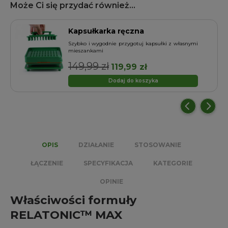
Może Ci się przydać również...
Kapsułkarka ręczna
a
Szybko i wygodnie przygotuj kapsułki z własnymi
mieszankami
149,99
zł
Pierwotna
Aktualna
119,99
zł
cena
cena
Dodaj do koszyka
wynosiła:
wynosi:
149,99 zł.
119,99 zł.
OPIS
DZIAŁANIE
STOSOWANIE
ŁĄCZENIE
SPECYFIKACJA
KATEGORIE
OPINIE
Właściwości formuły
RELATONIC™ MAX