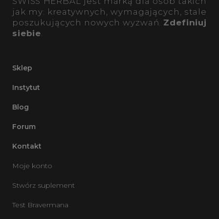
SWISS HERBAL jest marką dla osób takich
jak my: kreatywnych, wymagających, stale
poszukujących nowych wyzwań.
Zdefiniuj
siebie
.
Sklep
Instytut
Blog
Forum
Kontakt
Moje konto
Stwórz suplement
Test Bravermana