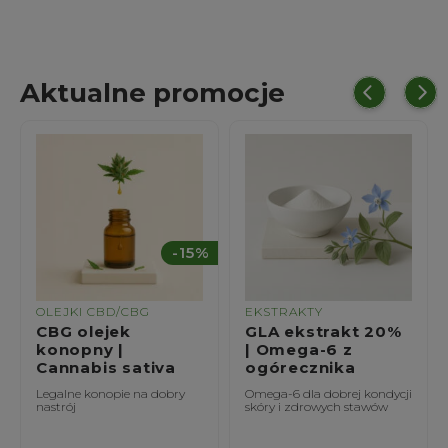
Aktualne promocje
-15%
KI CBD/CBG
EKSTRAKTY
EKSTRAK
 olejek
GLA ekstrakt 20%
Szarłat
opny |
| Omega-6 z
20% | 
nabis sativa
ogórecznika
caudat
ne konopie na dobry
Omega-6 dla dobrej kondycji
Amarantow
j
skóry i zdrowych stawów
zdrowia wą
odporności