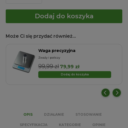
Dodaj do koszyka
Może Ci się przydać również...
Waga precyzyjna
Zważy i policzy
99,99
zł
Pierwotna
Aktualna
79,99
zł
cena
cena
Dodaj do koszyka
wynosiła:
wynosi:
99,99 zł.
79,99 zł.
OPIS
DZIAŁANIE
STOSOWANIE
SPECYFIKACJA
KATEGORIE
OPINIE