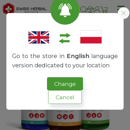
Strona główna
RECEPTURY
BOX
SLEEP-BOX™ Herbal Synergy
Go to the store in
English
language
version dedicated to your location
Change
Cancel