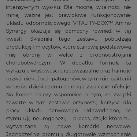
intensywnym wysiłku. Dla mocnej witalności nie
mniej ważne jest prawidłowe funkcjonowanie
układu odpornościowego. VITALITY-BOX™ Amino
Synergy okazuje się pomocny również w tej
kwestii. Składniki tego zestawu pobudzają
produkcję limfocytów, które stanowią podstawową
linię obrony w walce z drobnoustrojami
chorobotwórczymi. W dodatku formuła ta
wykazuje właściwości przeciwzapalne oraz hamuje
rozwój niektórych patogenów, w tym m.in. bakterii i
wirusów, dzięki czemu pomaga zwalczać infekcje.
Na koniec należy wspomnieć o tym, że związki
zawarte w tym zestawie przynoszą korzyści dla
pracy układu nerwowego. Udowodniono, że
stymulują neurogenezę – proces, dzięki któremu
wytwarzane są nowe komórki nerwowe.
Jednocześnie promują długotrwałe wzmocnienie