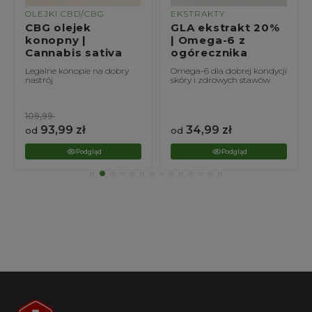
OLEJKI CBD/CBG
EKSTRAKTY
CBG olejek
GLA ekstrakt 20%
konopny |
| Omega-6 z
Cannabis sativa
ogórecznika
Legalne konopie na dobry
Omega-6 dla dobrej kondycji
nastrój
skóry i zdrowych stawów
109,99
93,99
zł
34,99
zł
od
od
Podgląd
Podgląd