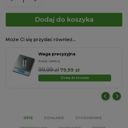
Dodaj do koszyka
Może Ci się przydać również...
Waga precyzyjna
Zważy i policzy
99,99
zł
Pierwotna
Aktualna
79,99
zł
cena
cena
Dodaj do koszyka
wynosiła:
wynosi:
99,99 zł.
79,99 zł.
OPIS
DZIAŁANIE
STOSOWANIE