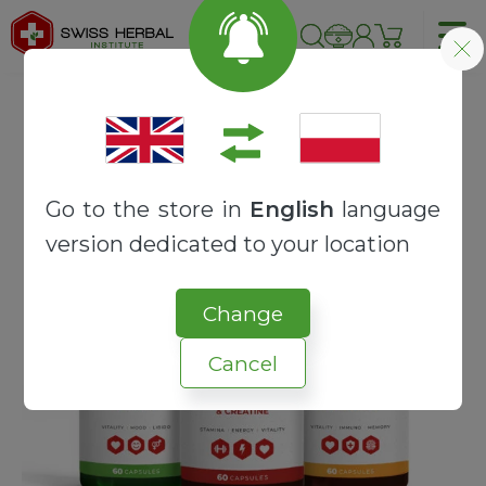
Strona główna
RECEPTURY
BOX
VITALITY-BOX™ Amino Synergy
Go to the store in
English
language
version dedicated to your location
Change
Cancel