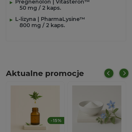
Pregnenolon | Vitasteron™
50 mg / 2 kaps.
L-lizyna | PharmaLysine™
800 mg / 2 kaps.
Aktualne promocje
%
-15%