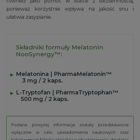
również jako pomoc w walce z bezsennością,
ponieważ korzystnie wpływa na jakość snu i
ułatwia zasypianie.
Składniki formuły Melatonin
NooSynergy™:
Melatonina | PharmaMelatonin™
3 mg / 2 kaps.
L-Tryptofan | PharmaTryptophan™
500 mg / 2 kaps.
Podane powyżej informacje zostały przedstawione
wyłącznie w celu uświadomienia naukowych oraz
historycznych faktów określających właściwości, działanie