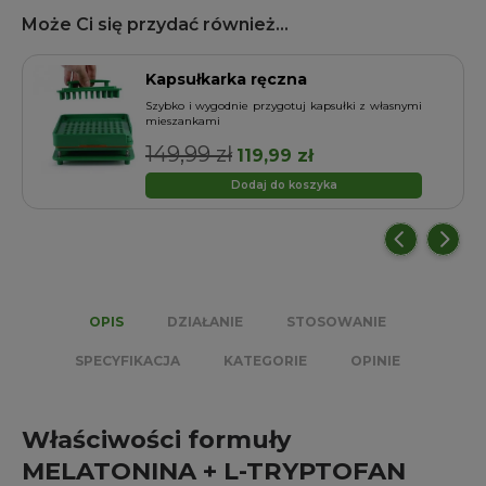
Może Ci się przydać również...
Kapsułkarka ręczna
o
Szybko i wygodnie przygotuj kapsułki z własnymi
mieszankami
149,99
zł
Pierwotna
Aktualna
119,99
zł
cena
cena
Dodaj do koszyka
wynosiła:
wynosi:
149,99 zł.
119,99 zł.
OPIS
DZIAŁANIE
STOSOWANIE
SPECYFIKACJA
KATEGORIE
OPINIE
Właściwości formuły
MELATONINA + L-TRYPTOFAN