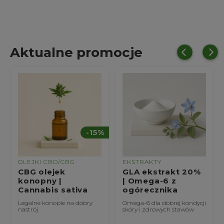
Aktualne promocje
%
-15%
OLEJKI CBD/CBG
EKSTRAKTY
CBG olejek
GLA ekstrakt 20%
konopny |
| Omega-6 z
Cannabis sativa
ogórecznika
Legalne konopie na dobry
Omega-6 dla dobrej kondycji
nastrój
skóry i zdrowych stawów