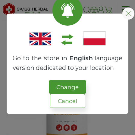
Strona główna
RECEPTURY
SYNERGY
MELATONINA + L-TRYPTOFAN
Go to the store in
English
language
version dedicated to your location
Change
Cancel