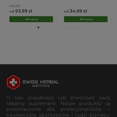
109,99
93,99
zł
34,99
zł
od
od
Podgląd
Podgląd
U nas znajdziesz lub stworzysz swój
idealny suplement. Nasze produkty są
przeznaczone dla profesjonalistów –
naukowców, sportowców i ludzi biznesu.