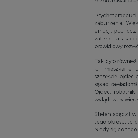
rozpoznawania em
Psychoterapeuci
zaburzenia. Wię
emocji, pochodzi
zatem uzasadni
prawidłowy rozwój
Tak było również
ich mieszkanie,
szczęście ojciec
sąsiad zawiadomi
Ojciec, robotnik
wylądowały więc 
Stefan spędził w
tego okresu, to gn
Nigdy się do tego