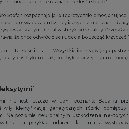
ne emocje, które rozróżniam, to złość i strach.”
óre Stefan rozpoznaje jako teoretycznie emocjonujące 
łość – doświadcza on fizjologicznych zmian zachodzących
zyspiesza, jakbym dostał zastrzyk adrenaliny. Przeraża 
sprawia, że chcę odwrócić się i uciec albo zacząć krzyczeć.”
umie, to złość i strach. Wszystkie inne są w jego postrz
, jakby coś było nie tak, coś było inaczej, a ja nie mogę
leksytymii
mii nie jest jeszcze w pełni poznana. Badania p
żliwiły identyfikację genetycznych różnic pomiędzy 
i. Na poziomie neuronalnym uszkodzenia niektórych
ywołane na przykład udarem, korelują z występow