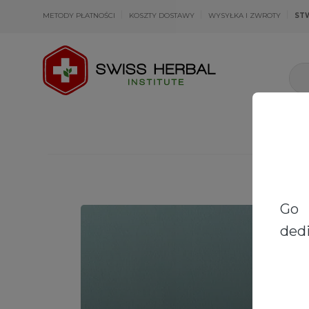
METODY PŁATNOŚCI
KOSZTY DOSTAWY
WYSYŁKA I ZWROTY
ST
Go 
dedi