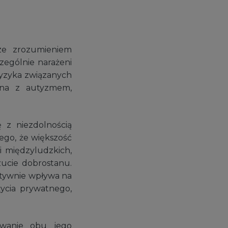
 ze zrozumieniem
zególnie narażeni
ryzyka związanych
ona z autyzmem,
 z niezdolnością
ego, że większość
 międzyludzkich,
zucie dobrostanu.
atywnie wpływa na
życia prywatnego,
rwanie obu jego