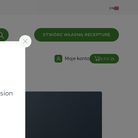
EN
STWÓRZ WŁASNĄ RECEPTURĘ
Moje konto
0,00 ZŁ
sion