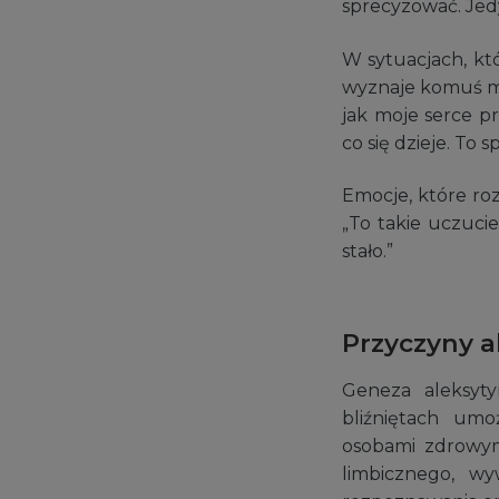
sprecyzować. Jedy
W sytuacjach, kt
wyznaje komuś mi
jak moje serce pr
co się dzieje. To 
Emocje, które roz
„To takie uczucie
stało.”
Przyczyny a
Geneza aleksyty
bliźniętach umo
osobami zdrowym
limbicznego, w