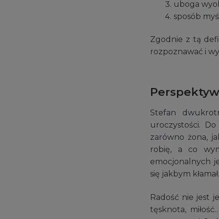
uboga wyob
sposób myś
Zgodnie z tą defi
rozpoznawać i wy
Perspektyw
Stefan dwukrotn
uroczystości. Do
zarówno żona, ja
robię, a co wy
emocjonalnych je
się jakbym kłamał.
Radość nie jest j
tęsknota, miłość