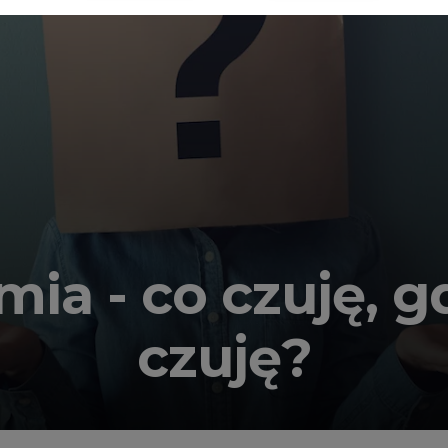
ia - co czuję, g
czuję?