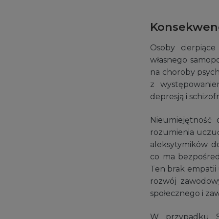
Konsekwenc
Osoby cierpiące
własnego samopoc
na choroby psych
z występowanie
depresją i schizofr
Nieumiejętność 
rozumienia uczuć
aleksytymików d
co ma bezpośredn
Ten brak empatii
rozwój zawodowy.
społecznego i z
W przypadku St