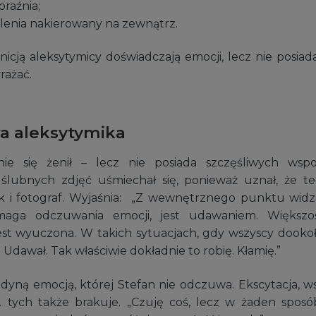
raźnia;
lenia nakierowany na zewnątrz.
nicją aleksytymicy doświadczają emocji, lecz nie posiada
rażać.
a aleksytymika
ie się żenił – lecz nie posiada szczęśliwych ws
 ślubnych zdjęć uśmiechał się, ponieważ uznał, że t
k i fotograf. Wyjaśnia: „Z wewnętrznego punktu widz
maga odczuwania emocji, jest udawaniem. Większoś
st wyuczona. W takich sytuacjach, gdy wszyscy dookoła 
 Udawał. Tak właściwie dokładnie to robię. Kłamię.”
edyną emocją, której Stefan nie odczuwa. Ekscytacja, w
… tych także brakuje. „Czuję coś, lecz w żaden spo