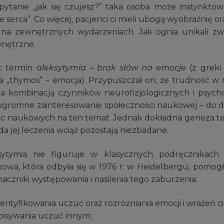
ytanie „jak się czujesz?” taka osoba może instynkto
e serca”. Co więcej, pacjenci ci mieli ubogą wyobraźnię o
na zewnętrznych wydarzeniach. Jak ognia unikali zw
wnętrzne.
ęc termin
aleksytymia
–
brak słów na emocje
(z greki 
”, a „thymos” – emocja). Przypuszczał on, że trudność 
 kombinacją czynników neurofizjologicznych i psych
ogromne zainteresowanie społeczności naukowej – do 
c naukowych na ten temat. Jednak dokładna geneza tej 
a jej leczenia wciąż pozostają niezbadane.
sytymia nie figuruje w klasycznych podręcznikach 
owa, która odbyła się w 1976 r. w Heidelbergu, pomogła
naczniki występowania i nasilenia tego zaburzenia:
entyfikowania uczuć oraz rozróżniania emocji i wrażeń ci
pisywania uczuć innym;