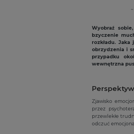
~
Wyobraź sobie,
bzyczenie much
rozkładu. Jaka
obrzydzenia i 
przypadku oko
wewnętrzna pus
Perspektywa
Zjawisko emocjon
przez psychoter
przewlekłe trudn
odczuć emocjonaln