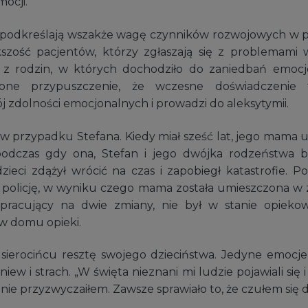
ocji.
 podkreślają wszakże wagę czynników rozwojowych w 
kszość pacjentów, którzy zgłaszają się z problemami
 z rodzin, w których dochodziło do zaniedbań emocjo
one przypuszczenie, że wczesne doświadczenie
 zdolności emocjonalnych i prowadzi do aleksytymii.
 w przypadku Stefana. Kiedy miał sześć lat, jego mama u
 podczas gdy ona, Stefan i jego dwójka rodzeństwa b
 dzieci zdążył wrócić na czas i zapobiegł katastrofie. 
ł policję, w wyniku czego mama została umieszczona w 
 pracujący na dwie zmiany, nie był w stanie opieko
w domu opieki.
 sierocińcu resztę swojego dzieciństwa. Jedyne emocje
iew i strach. „W święta nieznani mi ludzie pojawiali się i 
 nie przyzwyczaiłem. Zawsze sprawiało to, że czułem się d