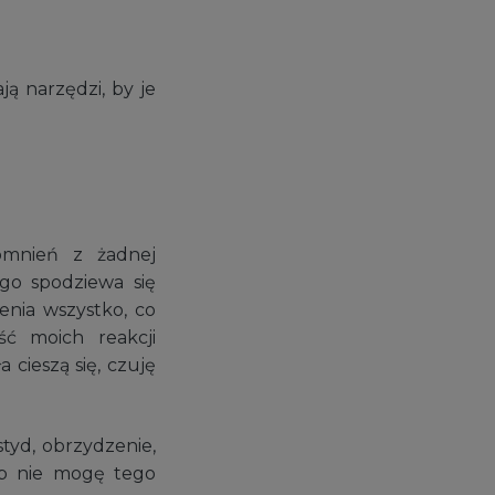
ją narzędzi, by je
pomnień z żadnej
ego spodziewa się
enia wszystko, co
ć moich reakcji
cieszą się, czuję
styd, obrzydzenie,
sób nie mogę tego