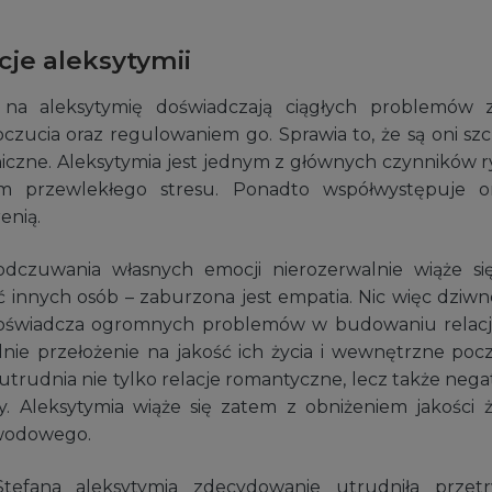
je aleksytymii
 na aleksytymię doświadczają ciągłych problemów
zucia oraz regulowaniem go. Sprawia to, że są oni szc
iczne. Aleksytymia jest jednym z głównych czynników 
m przewlekłego stresu. Ponadto współwystępuje 
enią.
odczuwania własnych emocji nierozerwalnie wiąże się
 innych osób – zaburzona jest empatia. Nic więc dziwn
oświadcza ogromnych problemów w budowaniu relacji
ie przełożenie na jakość ich życia i wewnętrzne poc
 utrudnia nie tylko relacje romantyczne, lecz także neg
 Aleksytymia wiąże się zatem z obniżeniem jakości 
awodowego.
efana aleksytymia zdecydowanie utrudniła przet