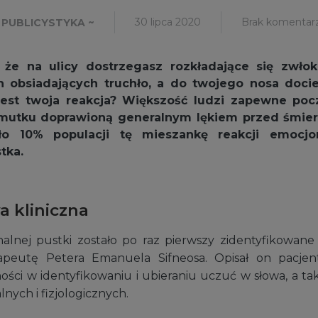
30 lipca 2020
Brak komentar
 PUBLICYSTYKA ~
 że na ulicy dostrzegasz rozkładające się zwłoki
 obsiadających truchło, a do twojego nosa doci
 jest twoja reakcja? Większość ludzi zapewne poc
smutku doprawioną generalnym lękiem przed śmier
ło 10% populacji tę mieszankę reakcji emocjon
tka.
 kliniczna
alnej pustki zostało po raz pierwszy zidentyfikowane 
apeutę Petera Emanuela Sifneosa. Opisał on pacjent
ości w identyfikowaniu i ubieraniu uczuć w słowa, a ta
ych i fizjologicznych.