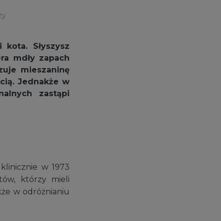
zy
 kota. Słyszysz
era mdły zapach
zuje mieszaninę
cią. Jednakże w
alnych zastąpi
klinicznie w 1973
ów, którzy mieli
kże w odróżnianiu