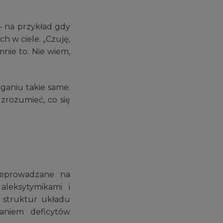
– na przykład gdy
 w ciele. „Czuję,
mnie to. Nie wiem,
eganiu takie same.
 zrozumieć, co się
rzeprowadzane na
aleksytymikami i
 struktur układu
aniem deficytów