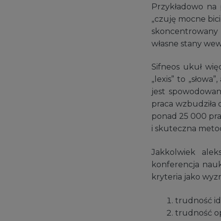
Przykładowo na p
„czuję mocne bici
skoncentrowany 
własne stany we
Sifneos ukuł wi
„lexis” to „słowa
jest spowodowana
praca wzbudziła 
ponad 25 000 pra
i skuteczna metod
Jakkolwiek alek
konferencja nauk
kryteria jako wyz
trudność id
trudność o