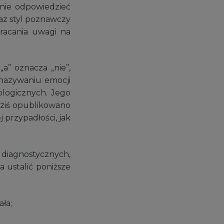
wnie odpowiedzieć
raz styl poznawczy
racania uwagi na
„a” oznacza „nie”,
w nazywaniu emocji
ologicznych. Jego
dziś opublikowano
przypadłości, jak
diagnostycznych,
 ustalić poniższe
ała;