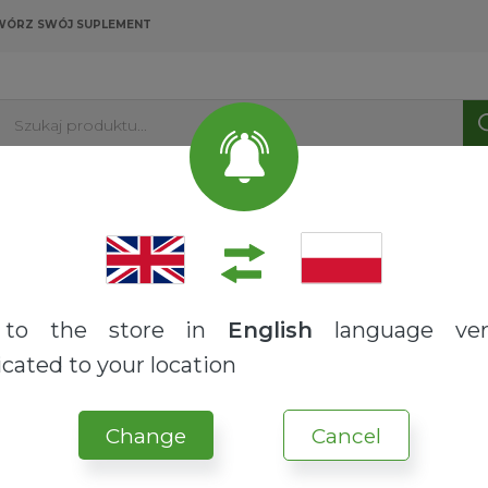
WÓRZ SWÓJ SUPLEMENT
Szukaj produktu...
PRODUKTY
USŁUGI
O NAS
BLOG
to the store in
English
language ver
cated to your location
Change
Cancel