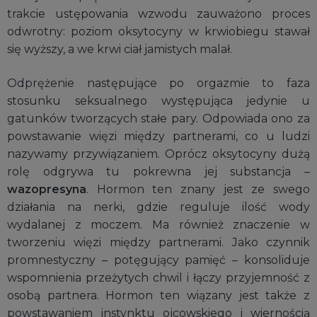
trakcie ustępowania wzwodu zauważono proces
odwrotny: poziom oksytocyny w krwiobiegu stawał
się wyższy, a we krwi ciał jamistych malał.
Odprężenie następujące po orgazmie to faza
stosunku seksualnego występująca jedynie u
gatunków tworzących stałe pary. Odpowiada ono za
powstawanie więzi między partnerami, co u ludzi
nazywamy przywiązaniem. Oprócz oksytocyny dużą
rolę odgrywa tu pokrewna jej substancja –
wazopresyna
. Hormon ten znany jest ze swego
działania na nerki, gdzie reguluje ilość wody
wydalanej z moczem. Ma również znaczenie w
tworzeniu więzi między partnerami. Jako czynnik
promnestyczny – potęgujący pamięć – konsoliduje
wspomnienia przeżytych chwil i łączy przyjemność z
osobą partnera. Hormon ten wiązany jest także z
powstawaniem instynktu ojcowskiego i wiernością