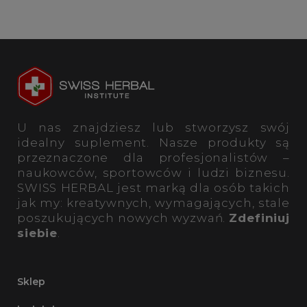
U nas znajdziesz lub stworzysz swój
idealny suplement. Nasze produkty są
przeznaczone dla profesjonalistów –
naukowców, sportowców i ludzi biznesu.
SWISS HERBAL jest marką dla osób takich
jak my: kreatywnych, wymagających, stale
poszukujących nowych wyzwań.
Zdefiniuj
siebie
.
Sklep