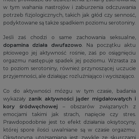
w tym wahania nastrojów i zaburzenia odczuwania
potrzeb fizjologicznych, takich jak głód czy senność,
podyktowane są także spadkiem poziomu serotoniny.
Jeśli zaś chodzi o same zachowania seksualne,
dopamina działa dwufazowo
. Na początku aktu
płciowego jej aktywność rośnie, zaś po osiągnięciu
orgazmu następuje spadek jej poziomu. Wzrasta za
to poziom serotoniny, również przynoszącej uczucie
przyjemności, ale działając rozluźniająco i wyciszająco.
Co do aktywności mózgu w tym czasie, badania
wykazały
zanik aktywności jąder migdałowatych i
kory śródwęchowej
– obszarów związanych z
emocjami takimi jak strach, napięcie czy stres.
Prawdopodobnie jest to efekt działania oksytocyny,
której spore ilości uwalniane są w czasie orgazmu.
Oksytocyna utożsamiana jest zwykle ze skurczami