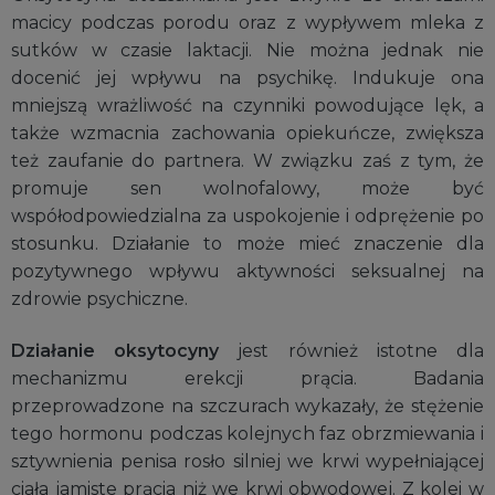
macicy podczas porodu oraz z wypływem mleka z
sutków w czasie laktacji. Nie można jednak nie
docenić jej wpływu na psychikę. Indukuje ona
mniejszą wrażliwość na czynniki powodujące lęk, a
także wzmacnia zachowania opiekuńcze, zwiększa
też zaufanie do partnera. W związku zaś z tym, że
promuje sen wolnofalowy, może być
współodpowiedzialna za uspokojenie i odprężenie po
stosunku. Działanie to może mieć znaczenie dla
pozytywnego wpływu aktywności seksualnej na
zdrowie psychiczne.
Działanie oksytocyny
jest również istotne dla
mechanizmu erekcji prącia. Badania
przeprowadzone na szczurach wykazały, że stężenie
tego hormonu podczas kolejnych faz obrzmiewania i
sztywnienia penisa rosło silniej we krwi wypełniającej
ciała jamiste prącia niż we krwi obwodowej. Z kolei w