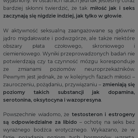
wyjaśniony. W ostatnich latach jednak jesteśmy coraz
bardziej skłonni twierdzić, że tak
miłość jak i seks
zaczynają się nigdzie indziej, jak tylko w głowie
.
W aktywność seksualną zaangażowane są głównie
jądro migdałowate i podwzgórze, ale także niektóre
obszary płata czołowego, skroniowego i
ciemieniowego. Wyniki przeprowadzonych badań nie
potwierdzają czy ta czynność mózgu koresponduje
ze zmianami poziomów neuroprzekaźników.
Pewnym jest jednak, że w kolejnych fazach miłości –
zauroczeniu, pożądaniu, przywiązaniu –
zmieniają się
poziomy takich substancji jak dopamina,
serotonina, oksytocyna i wazopresyna
.
Powszechnie wiadomo, że
testosteron i estrogeny
są odpowiedzialne za libido
– ochotę na seks bez
wyraźnego bodźca erotycznego. Wykazano, że w
fazie pożądania poziom tych hormonów wzrasta.