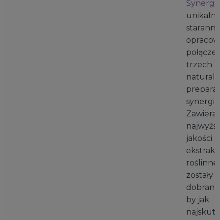
Synergy
unikalne
staranni
opracow
połączen
trzech
natural
prepara
synergic
Zawiera
najwyższ
jakości
ekstrakt
roślinne
zostały
dobrane 
by jak
najskute