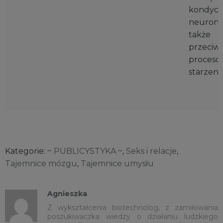
kondycj
neuronó
także
przeciwd
proceso
starzenia
Kategorie:
~ PUBLICYSTYKA ~
,
Seks i relacje
,
Tajemnice mózgu
,
Tajemnice umysłu
Agnieszka
Z wykształcenia biotechnolog, z zamiłowania
poszukiwaczka wiedzy o działaniu ludzkiego