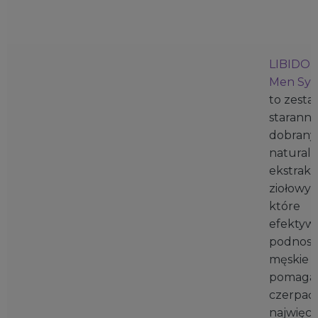
LIBIDO
Men Syn
to zesta
staranni
dobrany
natural
ekstrak
ziołowyc
które
efektyw
podnosz
męskie li
pomagaj
czerpać 
najwięce