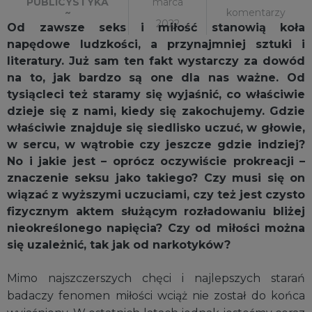
marca
PUBLICYSTYKA
komentarzy
~
2022
Od zawsze seks i miłość stanowią koła
napędowe ludzkości, a przynajmniej sztuki i
literatury. Już sam ten fakt wystarczy za dowód
na to, jak bardzo są one dla nas ważne. Od
tysiącleci też staramy się wyjaśnić, co właściwie
dzieje się z nami, kiedy się zakochujemy. Gdzie
właściwie znajduje się siedlisko uczuć, w głowie,
w sercu, w wątrobie czy jeszcze gdzie indziej?
No i jakie jest – oprócz oczywiście prokreacji –
znaczenie seksu jako takiego? Czy musi się on
wiązać z wyższymi uczuciami, czy też jest czysto
fizycznym aktem służącym rozładowaniu bliżej
nieokreślonego napięcia? Czy od miłości można
się uzależnić, tak jak od narkotyków?
Mimo najszczerszych chęci i najlepszych starań
badaczy fenomen miłości wciąż nie został do końca