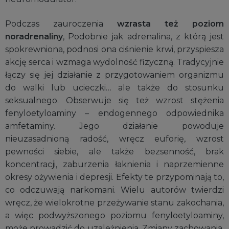
Podczas zauroczenia
wzrasta też poziom
noradrenaliny
, Podobnie jak adrenalina, z którą jest
spokrewniona, podnosi ona ciśnienie krwi, przyspiesza
akcję serca i wzmaga wydolność fizyczną. Tradycyjnie
łączy się jej działanie z przygotowaniem organizmu
do walki lub ucieczki… ale także do stosunku
seksualnego. Obserwuje się też wzrost stężenia
fenyloetyloaminy – endogennego odpowiednika
amfetaminy. Jego działanie powoduje
nieuzasadnioną radość, wręcz euforię, wzrost
pewności siebie, ale także bezsenność, brak
koncentracji, zaburzenia łaknienia i naprzemienne
okresy ożywienia i depresji. Efekty te przypominają to,
co odczuwają narkomani. Wielu autorów twierdzi
wręcz, że wielokrotne przeżywanie stanu zakochania,
a więc podwyższonego poziomu fenyloetyloaminy,
może prowadzić do uzależnienia. Zmiany zachowania,