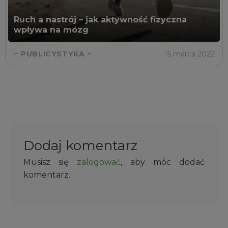
Ruch a nastrój – jak aktywność fizyczna
wpływa na mózg
~ PUBLICYSTYKA ~
15 marca 2022
Dodaj komentarz
Musisz się
zalogować
, aby móc dodać
komentarz.