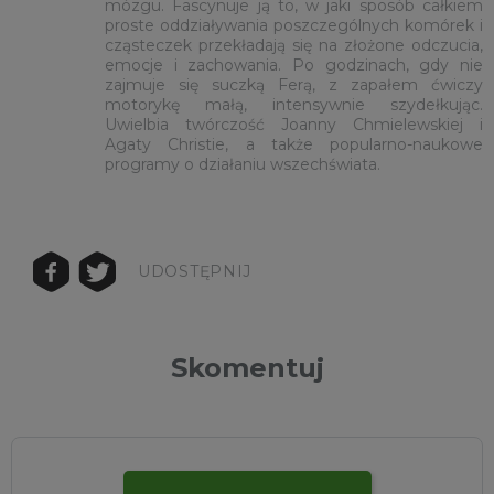
mózgu. Fascynuje ją to, w jaki sposób całkiem
proste oddziaływania poszczególnych komórek i
cząsteczek przekładają się na złożone odczucia,
emocje i zachowania. Po godzinach, gdy nie
zajmuje się suczką Ferą, z zapałem ćwiczy
motorykę małą, intensywnie szydełkując.
Uwielbia twórczość Joanny Chmielewskiej i
Agaty Christie, a także popularno-naukowe
programy o działaniu wszechświata.
UDOSTĘPNIJ
Skomentuj