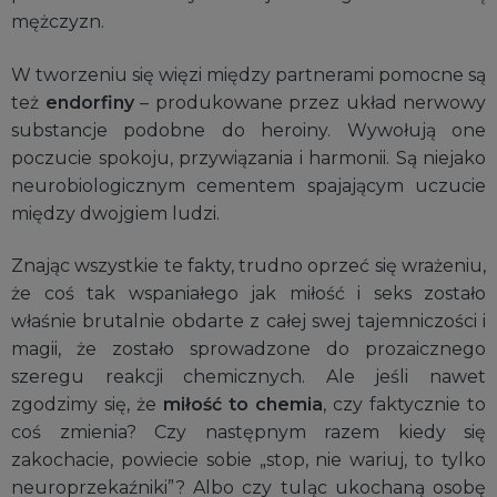
mężczyzn.
W tworzeniu się więzi między partnerami pomocne są
też
endorfiny
– produkowane przez układ nerwowy
substancje podobne do heroiny. Wywołują one
poczucie spokoju, przywiązania i harmonii. Są niejako
neurobiologicznym cementem spajającym uczucie
między dwojgiem ludzi.
Znając wszystkie te fakty, trudno oprzeć się wrażeniu,
że coś tak wspaniałego jak miłość i seks zostało
właśnie brutalnie obdarte z całej swej tajemniczości i
magii, że zostało sprowadzone do prozaicznego
szeregu reakcji chemicznych. Ale jeśli nawet
zgodzimy się, że
miłość to chemia
, czy faktycznie to
coś zmienia? Czy następnym razem kiedy się
zakochacie, powiecie sobie „stop, nie wariuj, to tylko
neuroprzekaźniki”? Albo czy tuląc ukochaną osobę