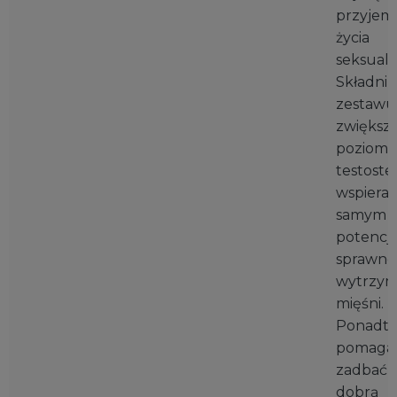
przyjemn
życia
seksual
Składnik
zestawu
zwiększa
poziom
testoste
wspieraj
samym
potencję
sprawnoś
wytrzym
mięśni.
Ponadt
pomagaj
zadbać 
dobrą