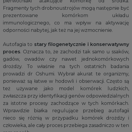
pierwotniaki atakujące komórkę od środka.
Fragmenty tych drobnoustrojów mogą następnie być
prezentowane komórkom układu
immunologicznego, co ma wpływ na aktywację
odporności nabytej, jak też na jej wzmocnienie.
Autofagia to
stary filogenetycznie i konserwatywny
proces
. Oznacza to, że zachodzi tak samo u ssaków,
gadów, owadów czy nawet jednokomórkowych
drożdży. To właśnie na tych ostatnich badania
prowadzi dr Oshumi. Wybrał akurat te organizmy,
ponieważ są łatwe w hodowli i obserwacji. Często są
też używane jako model komórek ludzkich,
zwłaszcza przy identyfikacji genów odpowiedzialnych
za istotne procesy zachodzące w tych komórkach.
Wprawdzie białka regulujące przebieg autofagii
nieco się różnią w przypadku komórek drożdży i
człowieka, ale cały proces przebiega zasadniczo w ten