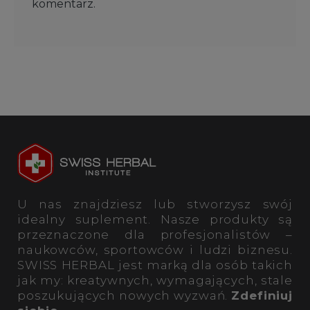
komentarz.
U nas znajdziesz lub stworzysz swój
idealny suplement. Nasze produkty są
przeznaczone dla profesjonalistów –
naukowców, sportowców i ludzi biznesu.
SWISS HERBAL jest marką dla osób takich
jak my: kreatywnych, wymagających, stale
poszukujących nowych wyzwań.
Zdefiniuj