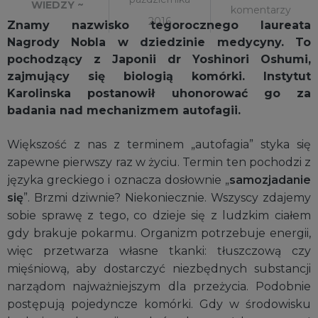
WIEDZY ~
komentarzy
2016
Znamy nazwisko tegorocznego laureata
Nagrody Nobla w dziedzinie medycyny. To
pochodzący z Japonii dr Yoshinori Oshumi,
zajmujący się biologią komórki. Instytut
Karolinska postanowił uhonorować go za
badania nad mechanizmem autofagii.
Większość z nas z terminem „autofagia” styka się
zapewne pierwszy raz w życiu. Termin ten pochodzi z
języka greckiego i oznacza dosłownie „
samozjadanie
się
”. Brzmi dziwnie? Niekoniecznie. Wszyscy zdajemy
sobie sprawę z tego, co dzieje się z ludzkim ciałem
gdy brakuje pokarmu. Organizm potrzebuje energii,
więc przetwarza własne tkanki: tłuszczową czy
mięśniową, aby dostarczyć niezbędnych substancji
narządom najważniejszym dla przeżycia. Podobnie
postępują pojedyncze komórki. Gdy w środowisku