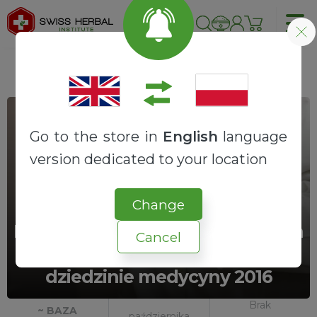
Go to the store in
English
language
version dedicated to your location
Change
Komórkowy recykling sposobem
Cancel
na raka? Nagroda Nobla w
dziedzinie medycyny 2016
6
Brak
~ BAZA
października