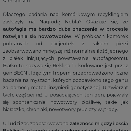
sam sposób.
Dlaczego badania nad komórkowym recyklingiem
zasłużyły na Nagrodę Nobla? Okazuje się, że
autofagia ma bardzo duże znaczenie w procesie
rozwijania się nowotworów
. W próbkach komórek
pobranych od pacjentek z rakiem piersi
zaobserwowano mniejszą niż normalnie ilość jednego
z białek inicjujących powstawanie autofagosomu.
Białko to nazywa się Beklina 1 i kodowane jest przez
gen BECN1. Idąc tym tropem, przeprowadzono liczne
badania na myszach, których pozbawiono tego genu
za pomocą metod inżynierii genetycznej. U zwierząt
tych, częściej niż u posiadających ten gen, pojawiały
się spontanicznie nowotwory złośliwe, takie jak
białaczka, chłoniaki, nowotwory płuc czy wątroby.
U ludzi zaś zaobserwowano
zależność między ilością
Bekliny 1 w komórkach a rokowaniami u pacjentów