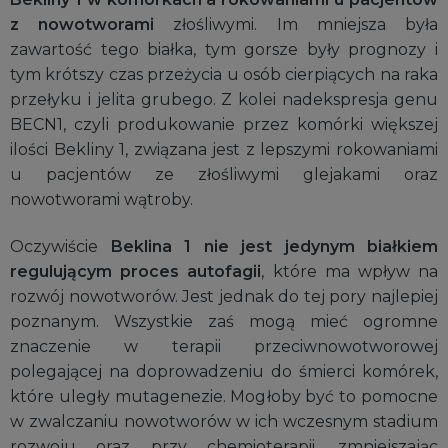
z nowotworami
złośliwymi. Im mniejsza była
zawartość tego białka, tym gorsze były prognozy i
tym krótszy czas przeżycia u osób cierpiących na raka
przełyku i jelita grubego. Z kolei nadekspresja genu
BECN1, czyli produkowanie przez komórki większej
ilości Bekliny 1, związana jest z lepszymi rokowaniami
u pacjentów ze złośliwymi glejakami oraz
nowotworami wątroby.
Oczywiście
Beklina 1 nie jest jedynym białkiem
regulującym proces autofagii
, które ma wpływ na
rozwój nowotworów. Jest jednak do tej pory najlepiej
poznanym. Wszystkie zaś mogą mieć ogromne
znaczenie w terapii przeciwnowotworowej
polegającej na doprowadzeniu do śmierci komórek,
które uległy mutagenezie. Mogłoby być to pomocne
w zwalczaniu nowotworów w ich wczesnym stadium
rozwoju oraz przy chemioterapii, zmniejszając