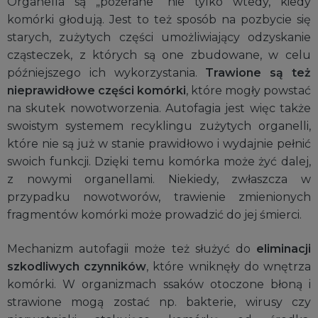
Organella są „pożerane” nie tylko wtedy, kiedy
komórki głodują. Jest to też sposób na pozbycie się
starych, zużytych części umożliwiający odzyskanie
cząsteczek, z których są one zbudowane, w celu
późniejszego ich wykorzystania.
Trawione są też
nieprawidłowe części komórki
, które mogły powstać
na skutek nowotworzenia. Autofagia jest więc także
swoistym systemem recyklingu zużytych organelli,
które nie są już w stanie prawidłowo i wydajnie pełnić
swoich funkcji. Dzięki temu komórka może żyć dalej,
z nowymi organellami. Niekiedy, zwłaszcza w
przypadku nowotworów, trawienie zmienionych
fragmentów komórki może prowadzić do jej śmierci.
Mechanizm autofagii może też służyć do
eliminacji
szkodliwych czynników
, które wniknęły do wnętrza
komórki. W organizmach ssaków otoczone błoną i
strawione mogą zostać np. bakterie, wirusy czy