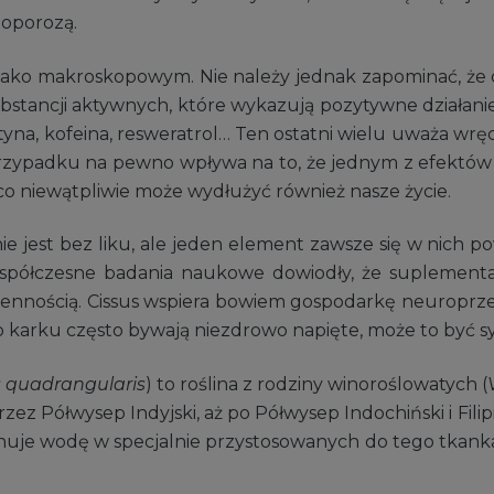
eoporozą.
iejako makroskopowym. Nie należy jednak zapominać, że c
stancji aktywnych, które wykazują pozytywne działanie
yna, kofeina, resweratrol… Ten ostatni wielu uważa wręcz
przypadku na pewno wpływa na to, że jednym z efektó
 co niewątpliwie może wydłużyć również nasze życie.
e jest bez liku, ale jeden element zawsze się w nich p
, współczesne badania naukowe dowiodły, że suplement
odziennością. Cissus wspiera bowiem gospodarkę neurop
 karku często bywają niezdrowo napięte, może to być syg
s quadrangularis
) to roślina z rodziny winoroślowatych (
 przez Półwysep Indyjski, aż po Półwysep Indochiński i Fi
nuje wodę w specjalnie przystosowanych do tego tkank