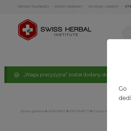
METODY PŁATNOŚCI
KOSZTY DOSTAWY
WYSYŁKA I ZWROTY
ST
„Waga precyzyjna” został dodany do koszyka.
Go 
dedi
Strona główna
SUROWCE
EKSTRAKTY
Cissus ekstrakt 20:1 | 