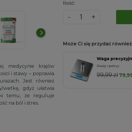
Ilość:
Może Ci się przydać również.
Waga precyzyj
ej medycynie krajów
wców
Zważy i policzy
ci i stawy – poprawia
99,99
zł
Pier
79,9
Dodaj do koszyka
urazach. Jest również
cena
lwetkę, gdyż ułatwia
wynos
ki temu, że reguluje
99,99 
ć na ból i stres.