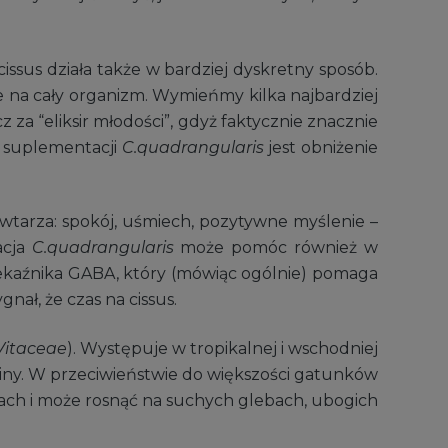
issus działa także w bardziej dyskretny sposób.
 na cały organizm. Wymieńmy kilka najbardziej
 za “eliksir młodości”, gdyż faktycznie znacznie
w suplementacji
C.quadrangularis
jest obniżenie
owtarza: spokój, uśmiech, pozytywne myślenie –
acja
C.quadrangularis
może pomóc również w
rzekaźnika GABA, który (mówiąc ogólnie) pomaga
nał, że czas na cissus.
Vitaceae
). Występuje w tropikalnej i wschodniej
lipiny. W przeciwieństwie do większości gatunków
ach i może rosnąć na suchych glebach, ubogich