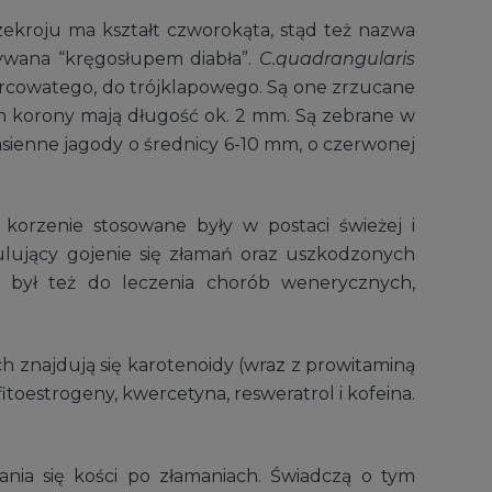
rzekroju ma kształt czworokąta, stąd też nazwa
zywana “kręgosłupem diabła”.
C.quadrangularis
 sercowatego, do trójklapowego. Są one zrzucane
ch korony mają długość ok. 2 mm. Są zebrane w
nasienne jagody o średnicy 6-10 mm, o czerwonej
 korzenie stosowane były w postaci świeżej i
lujący gojenie się złamań oraz uszkodzonych
 był też do leczenia chorób wenerycznych,
ch znajdują się karotenoidy (wraz z prowitaminą
fitoestrogeny, kwercetyna, resweratrol i kofeina.
tania się kości po złamaniach. Świadczą o tym