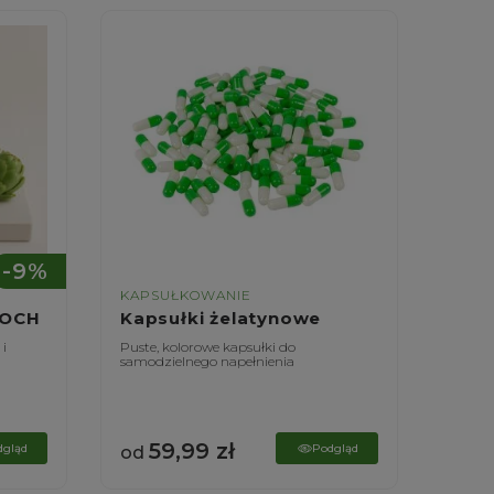
-9%
KAPSUŁKOWANIE
KAPS
ZOCH
Kapsułki żelatynowe
Kaps
 i
Puste, kolorowe kapsułki do
Puste,
samodzielnego napełnienia
samodz
59,99
zł
6
dgląd
Podgląd
od
od