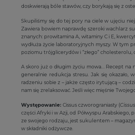
doskwierają bóle stawów, czy borykają się z ost
Skupiliśmy się do tej pory na ciele w ujęciu n
Zawiera bowiem naprawdę szeroki wachlarz sub
znanych: prowitamina A, witaminy C i E, kwercyt
wydłuża życie laboratoryjnych myszy. W tym 
poziomu trójglicerydów i “złego” cholesterolu,
A skoro już o długim życiu mowa… Recept na ni
generalnie redukcja stresu. Jak się okazało
radzeniu sobie z – jakże często irytującą – c
nam się zrelaksować. Jeśli więc mięśnie Twojego
Występowanie:
Cissus czworograniasty (
Cissu
części Afryki i w Azji, od Półwyspu Arabskiego,
ze swojego rodzaju, jest sukulentem – magazy
w składniki odżywcze.