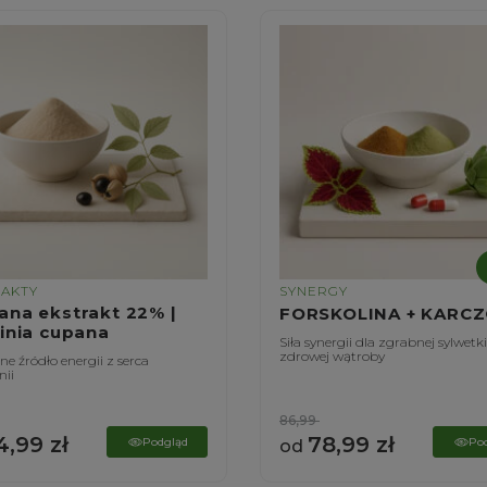
RAKTY
SYNERGY
ana ekstrakt 22% |
FORSKOLINA + KARC
linia cupana
Siła synergii dla zgrabnej sylwetki
zdrowej wątroby
e źródło energii z serca
ii
86,99
4,99
zł
78,99
zł
Podgląd
Po
od