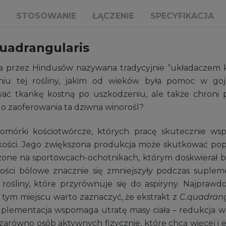
STOSOWANIE
ŁĄCZENIE
SPECYFIKACJA
 quadrangularis
ina przez Hindusów nazywana tradycyjnie “układaczem k
niu tej rośliny, jakim od wieków była pomoc w go
 tkankę kostną po uszkodzeniu, ale także chroni pr
do zaoferowania ta dziwna winorośl?
mórki kościotwórcze, których pracę skutecznie wspi
kości. Jego zwiększona produkcja może skutkować popr
e na sportowcach-ochotnikach, którym doskwierał ból
ci bólowe znacznie się zmniejszyły podczas suplem
 rośliny, które przyrównuje się do aspiryny. Najprawd
tym miejscu warto zaznaczyć, że ekstrakt z
C.quadrang
 suplementacja wspomaga utratę masy ciała – redukcja wa
zarówno osób aktywnych fizycznie, które chcą więcej i e