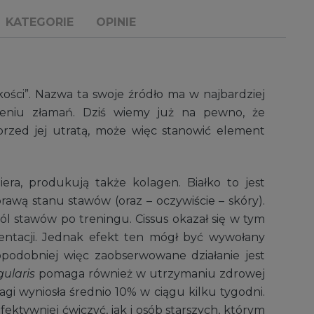
KATEGORIE
OPINIE
ości”. Nazwa ta swoje źródło ma w najbardziej
jeniu złamań. Dziś wiemy już na pewno, że
zed jej utratą, może więc stanowić element
era, produkują także kolagen. Białko to jest
awą stanu stawów (oraz – oczywiście – skóry).
 stawów po treningu. Cissus okazał się w tym
entacji. Jednak efekt ten mógł być wywołany
opodobniej więc zaobserwowane działanie jest
ularis
pomaga również w utrzymaniu zdrowej
gi wyniosła średnio 10% w ciągu kilku tygodni.
fektywniej ćwiczyć, jak i osób starszych, którym