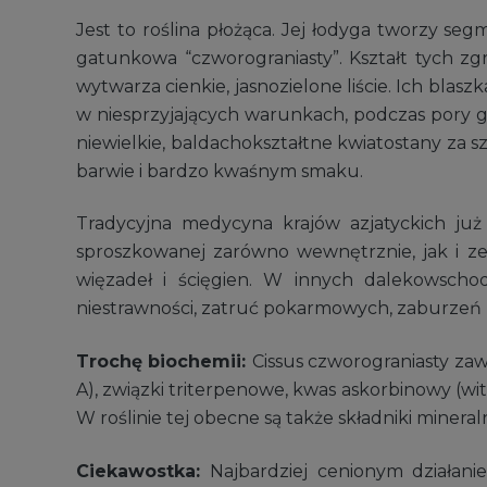
Jest to roślina płożąca. Jej łodyga tworzy se
gatunkowa “czworograniasty”. Kształt tych zg
wytwarza cienkie, jasnozielone liście. Ich bla
w niesprzyjających warunkach, podczas pory g
niewielkie, baldachokształtne kwiatostany za s
barwie i bardzo kwaśnym smaku.
Tradycyjna medycyna krajów azjatyckich już 
sproszkowanej zarówno wewnętrznie, jak i z
więzadeł i ścięgien. W innych dalekowsch
niestrawności, zatruć pokarmowych, zaburzeń m
Trochę biochemii:
Cissus czworograniasty zaw
A), związki triterpenowe, kwas askorbinowy (wita
W roślinie tej obecne są także składniki minera
Ciekawostka:
Najbardziej cenionym działani