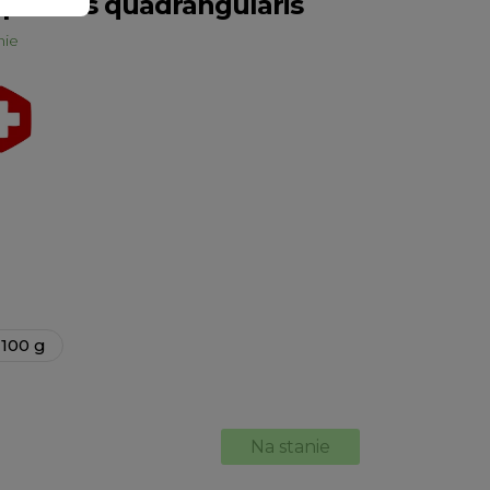
 | Cissus quadrangularis
nie
100 g
Na stanie