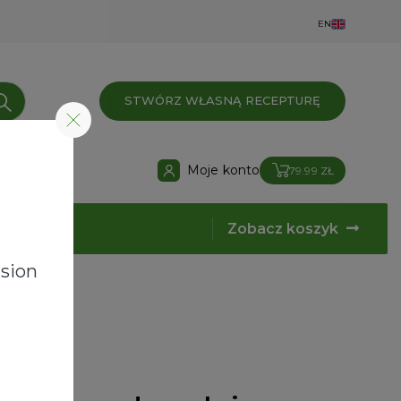
EN
STWÓRZ WŁASNĄ RECEPTURĘ
Moje konto
79.99 ZŁ
Zobacz koszyk
sion