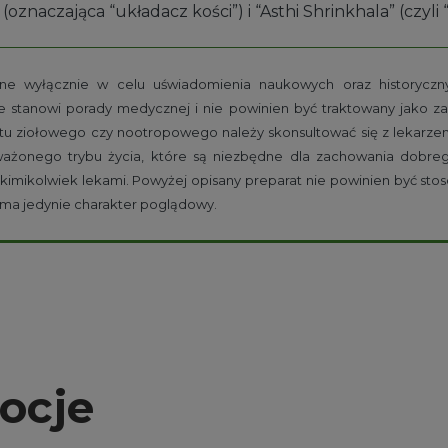
(oznaczająca “układacz kości”) i “Asthi Shrinkhala” (czyli 
e wyłącznie w celu uświadomienia naukowych oraz historycznyc
e stanowi porady medycznej i nie powinien być traktowany jako z
tu ziołowego czy nootropowego należy skonsultować się z lekarzem 
oważonego trybu życia, które są niezbędne dla zachowania dobre
kimikolwiek lekami. Powyżej opisany preparat nie powinien być stos
u ma jedynie charakter poglądowy.
ocje