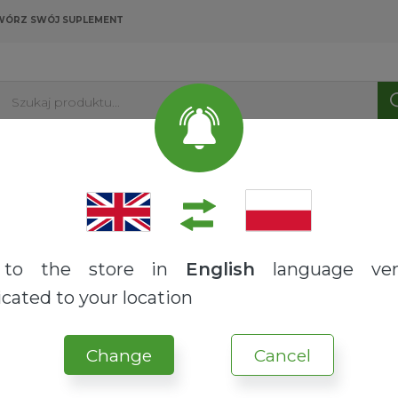
WÓRZ SWÓJ SUPLEMENT
Szukaj produktu...
PRODUKTY
USŁUGI
O NAS
BLOG
to the store in
English
language ver
cated to your location
Cissus quadrangularis
Change
Cancel
SUROWCE