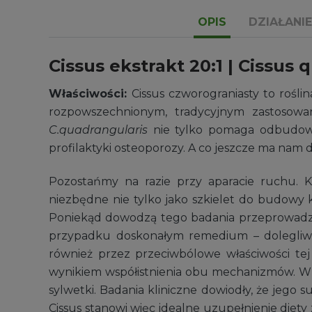
OPIS
DZIAŁANIE
Cissus ekstrakt 20:1 | Cissus
Właściwości:
Cissus czworograniasty to rośl
rozpowszechnionym, tradycyjnym zastosowa
C.quadrangularis
nie tylko pomaga odbudować
profilaktyki osteoporozy. A co jeszcze ma nam 
Pozostańmy na razie przy aparacie ruchu. Ko
niezbędne nie tylko jako szkielet do budowy 
Poniekąd dowodzą tego badania przeprowadzon
przypadku doskonałym remedium – dolegliwoś
również przez przeciwbólowe właściwości tej
wynikiem współistnienia obu mechanizmów. W 
sylwetki. Badania kliniczne dowiodły, że jego
Cissus stanowi więc idealne uzupełnienie diety 