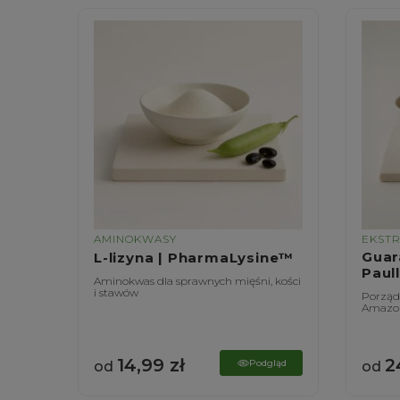
AMINOKWASY
EKST
|
Guar
L-lizyna | PharmaLysine™
Paul
Aminokwas dla sprawnych mięśni, kości
i stawów
ątroby
Porządn
Amazon
14,99
zł
2
gląd
Podgląd
od
od