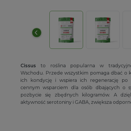
Miarki plastikowe
Cissus
to roślina popularna w tradycyjn
Wygodne narzędzie do odmierzania suro
Wschodu. Przede wszystkim pomaga dbać o koś
Zakres
9,99
zł
–
14,99
zł
ich kondycję i wspiera ich regenerację po 
cen:
cennym wsparciem dla osób dbających o sy
od
pozbycie się zbędnych kilogramów. A dzię
9,99 zł
aktywność serotoniny i GABA, zwiększa odpornoś
do
14,99 zł