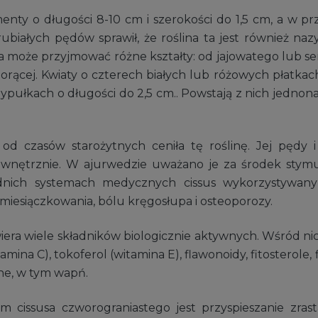
gmenty o długości 8-10 cm i szerokości do 1,5 cm, a w p
rubiałych pędów sprawił, że roślina ta jest również na
szka może przyjmować różne kształty: od jajowatego lub
orącej. Kwiaty o czterech białych lub różowych płatka
zypułkach o długości do 2,5 cm.. Powstają z nich jedno
od czasów starożytnych ceniła tę roślinę. Jej pędy i
ewnętrznie. W ajurwedzie uważano je za środek stymu
odnich systemach medycznych cissus wykorzystywany
iesiączkowania, bólu kręgosłupa i osteoporozy.
iera wiele składników biologicznie aktywnych. Wśród ni
mina C), tokoferol (witamina E), flawonoidy, fitosterole, 
lne, w tym wapń.
em cissusa czworograniastego jest przyspieszanie zras