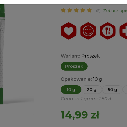
Cissus ekstrakt 20:1
(5)
Zobacz opi
Oceniony
5
5.00
na 5 na
podstawie
ocen
klientów
Wariant:
Proszek
Proszek
Opakowanie:
10 g
10 g
20 g
50 g
Cena za 1 gram: 1.50zł
14,99
zł