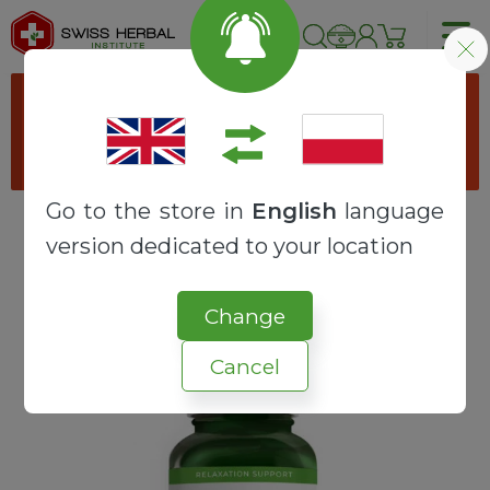
Proszę wybrać opcje produktu
przechodząc do produktu "
Kapsułkarka
ręczna
".
Go to the store in
English
language
version dedicated to your location
Strona główna
RECEPTURY
SYNERGY
PIKAMILON + INOZYTOL
Change
Cancel