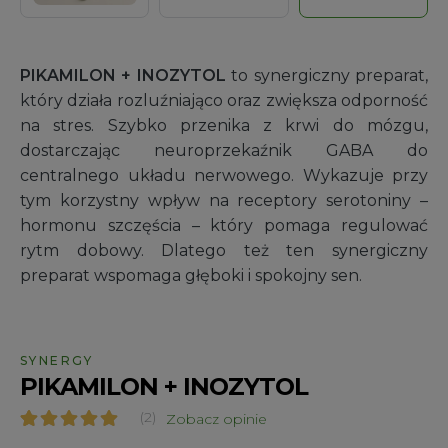
PIKAMILON + INOZYTOL
to synergiczny preparat,
który działa rozluźniająco oraz zwiększa odporność
na stres. Szybko przenika z krwi do mózgu,
dostarczając neuroprzekaźnik GABA do
centralnego układu nerwowego. Wykazuje przy
tym korzystny wpływ na receptory serotoniny –
hormonu szczęścia – który pomaga regulować
rytm dobowy. Dlatego też ten synergiczny
preparat wspomaga głęboki i spokojny sen.
SYNERGY
PIKAMILON + INOZYTOL
(2)
Zobacz opinie
Oceniony
2
5.00