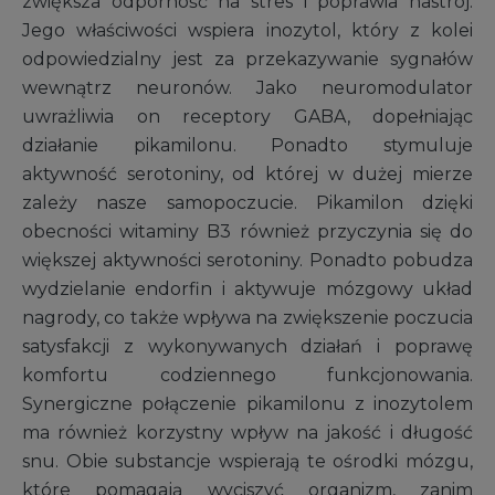
zwiększa odporność na stres i poprawia nastrój.
Jego właściwości wspiera inozytol, który z kolei
odpowiedzialny jest za przekazywanie sygnałów
wewnątrz neuronów. Jako neuromodulator
uwrażliwia on receptory GABA, dopełniając
działanie pikamilonu. Ponadto stymuluje
aktywność serotoniny, od której w dużej mierze
zależy nasze samopoczucie. Pikamilon dzięki
obecności witaminy B3 również przyczynia się do
większej aktywności serotoniny. Ponadto pobudza
wydzielanie endorfin i aktywuje mózgowy układ
nagrody, co także wpływa na zwiększenie poczucia
satysfakcji z wykonywanych działań i poprawę
komfortu codziennego funkcjonowania.
Synergiczne połączenie pikamilonu z inozytolem
ma również korzystny wpływ na jakość i długość
snu. Obie substancje wspierają te ośrodki mózgu,
które pomagają wyciszyć organizm, zanim