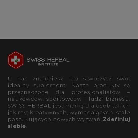
U nas znajdziesz lub stworzysz swój
idealny suplement. Nasze produkty są
przeznaczone dla profesjonalistów –
naukowców, sportowców i ludzi biznesu.
SWISS HERBAL jest marką dla osób takich
jak my: kreatywnych, wymagających, stale
poszukujących nowych wyzwań.
Zdefiniuj
siebie
.