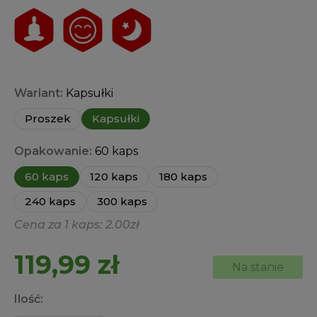
na 5 na
podstawie
ocen
klientów
Wariant:
Kapsułki
Proszek
Kapsułki
Opakowanie:
60 kaps
60 kaps
120 kaps
180 kaps
240 kaps
300 kaps
Cena za 1 kaps: 2.00zł
119,99
zł
Na stanie
Ilość: