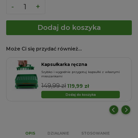
Dodaj do koszyka
Może Ci się przydać również...
Kapsułkarka ręczna
o
Szybko i wygodnie przygotuj kapsułki z własnymi
mieszankami
149,99
zł
Pierwotna
Aktualna
119,99
zł
cena
cena
Dodaj do koszyka
wynosiła:
wynosi:
149,99 zł.
119,99 zł.
OPIS
DZIAŁANIE
STOSOWANIE