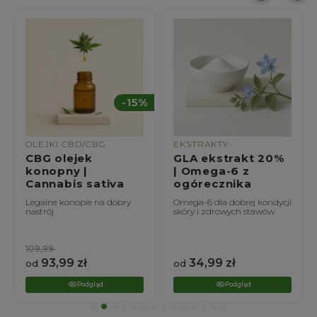
%
-15%
OLEJKI CBD/CBG
EKSTRAKTY
CBG olejek
GLA ekstrakt 20%
konopny |
| Omega-6 z
Cannabis sativa
ogórecznika
Legalne konopie na dobry
Omega-6 dla dobrej kondycji
nastrój
skóry i zdrowych stawów
109,99
93,99
zł
34,99
zł
od
od
Podgląd
Podgląd