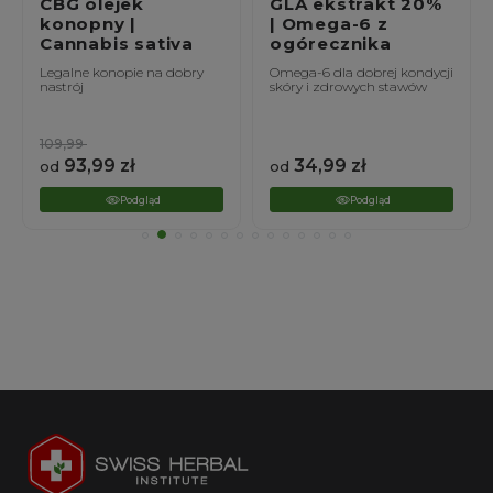
CBG olejek
GLA ekstrakt 20%
konopny |
| Omega-6 z
Cannabis sativa
ogórecznika
Legalne konopie na dobry
Omega-6 dla dobrej kondycji
nastrój
skóry i zdrowych stawów
109,99
93,99
zł
34,99
zł
od
od
Podgląd
Podgląd