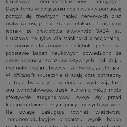
kluczowych neuroprzekaźników hamujących.
Dzięki temu w połączeniu oba ekstrakty pomagają
pozbyć się zbędnych napięć nerwowych oraz
ułatwiają osiągnięcie stanu relaksu. Pamiętajmy
jednak, że prawidłowa aktywność GABA jest
kluczowa nie tylko dla stabilności emocjonalnej,
ale również dla zdrowego i głębokiego snu. Na
podstawie badań naukowych dowiedziono, że
dzięki obecności związków aktywnych – takich jak
magnolol oraz jujubozydy – zarówno
Z. jujube
, jak i
M. officinalis
skutecznie skracają czas potrzebny
do tego, by zasnąć, a w dodatku wydłużają fazę
snu wolnofalowego, dzięki któremu mózg może
efektywnie zregenerować swoje siły przed
kolejnym dniem pełnym pracy i nowych wyzwań.
Na uwagę zasługują również właściwości
immunomodulacyjne preparatu. Wyniki badań
naukowych dowiodły, że oba jego składniki