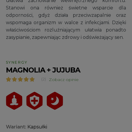
ułatwia zachowanie wewnętrznego komfortu.
Stanowi ona również świetne wsparcie dla
odporności, gdyż działa przeciwzapalnie oraz
wspomaga organizm w walce z infekcjami. Dzięki
właściwościom rozluźniającym ułatwia ponadto
zasypianie, zapewniając zdrowy i odświeżający sen.
SYNERGY
MAGNOLIA + JUJUBA
(2)
Zobacz opinie
Oceniony
2
5.00
na 5 na
podstawie
ocen
klientów
Wariant:
Kapsułki