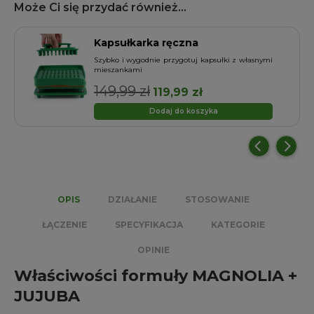
Może Ci się przydać również...
Kapsułkarka ręczna
o
Szybko i wygodnie przygotuj kapsułki z własnymi
mieszankami
149,99
zł
Pierwotna
Aktualna
119,99
zł
cena
cena
Dodaj do koszyka
wynosiła:
wynosi:
149,99 zł.
119,99 zł.
OPIS
DZIAŁANIE
STOSOWANIE
ŁĄCZENIE
SPECYFIKACJA
KATEGORIE
OPINIE
Właściwości formuły MAGNOLIA +
JUJUBA