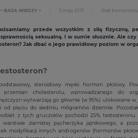
3 maja 2015
Brak komentarz
~ BAZA WIEDZY ~
żsamiamy przede wszystkim z siłą fizyczną, pe
sprawnością seksualną. I w sumie słusznie. Ale czy
osteron? Jak dbać o jego prawidłowy poziom w org
testosteron?
 podstawowy, steroidowy męski hormon płciowy. Po
h przemian cholesterolu, wprowadzanego do or
ężczyzn wytwarzają go głównie (w 95%) ulokowane w 
ści od pięciu do siedmiu miligramów dziennie. Pozost
kobiet z tych gruczołów pochodzi 25% testosteronu. 
arstwie ziarnistej pęcherzyka jajnikowego, a pozo
ek modyfikacji innych androgenów (hormonów płciowy