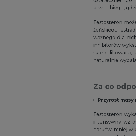
ostatecznie do
krwioobiegu, gdzi
Testosteron moż
żeńskiego estra
ważnego dla nich
inhibitorów wykaz
skomplikowana, a
naturalnie wydal
Za co odpo
Przyrost masy 
Testosteron wykaz
intensywny wzros
barków, mniej w o