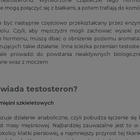
 testosteronu. Wytworzone cząsteczki tego hor
e mogą połączyć się z białkami, a potem trafiają do ko
e być następnie częściowo przekształcany przez enzy
diolu. Czyli, aby mężczyźni mogli zachować wysoki p
 hormonu, muszą dbać o obniżenie poziomu aromatazy
ujących takie działanie. Inna ścieżka przemian testoste
le prowadzi do powstania nieaktywnych biologicznie
ane wraz z moczem.
wiada testosteron?
mięśni szkieletowych
uje działanie anaboliczne, czyli pobudza łączenie się 
t masy mięśniowej. Najbardziej zauważalne jest to w
kolicy klatki piersiowej, a najmniejszy przyrost tej tkan