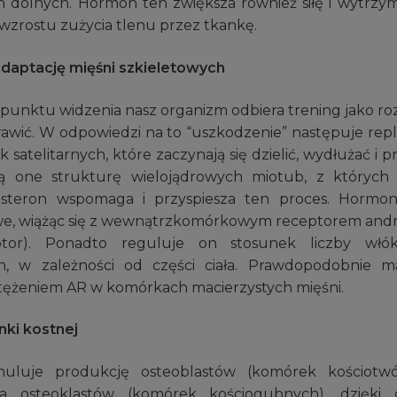
 dolnych. Hormon ten zwiększa również siłę i wytrzym
 wzrostu zużycia tlenu przez tkankę.
adaptację mięśni szkieletowych
 punktu widzenia nasz organizm odbiera trening jako roz
rawić. W odpowiedzi na to “uszkodzenie” następuje repli
 satelitarnych, które zaczynają się dzielić, wydłużać i pr
ą one strukturę wielojądrowych miotub, z których
osteron wspomaga i przyspiesza ten proces. Horm
we, wiążąc się z wewnątrzkomórkowym receptorem andr
tor). Ponadto reguluje on stosunek liczby włó
h, w zależności od części ciała. Prawdopodobnie 
tężeniem AR w komórkach macierzystych mięśni.
ki kostnej
muluje produkcję osteoblastów (komórek kościotw
ia osteoklastów (komórek kościogubnych), dzięk