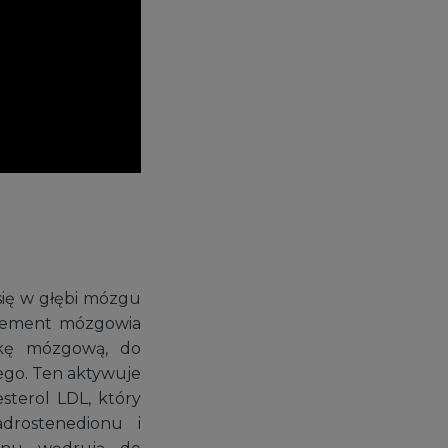
się w głębi mózgu
element mózgowia
dkę mózgową, do
ego. Ten aktywuje
terol LDL, który
drostenedionu i