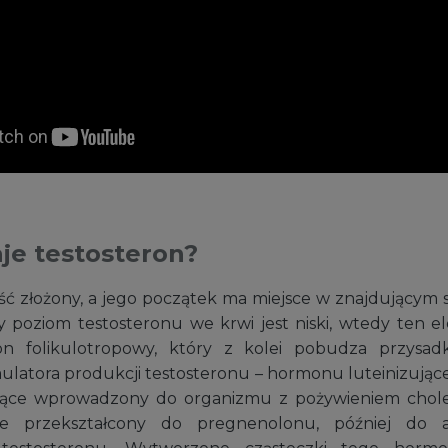
je testosteron?
ość złożony, a jego początek ma miejsce w znajdującym 
 poziom testosteronu we krwi jest niski, wtedy ten 
n folikulotropowy, który z kolei pobudza przysa
ulatora produkcji testosteronu – hormonu luteinizując
jące wprowadzony do organizmu z pożywieniem choles
nie przekształcony do pregnenolonu, później do a