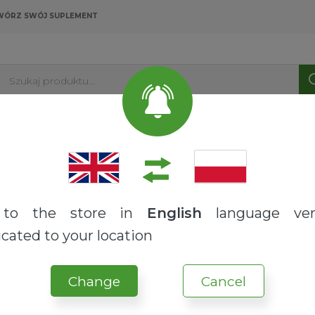
WÓRZ SWÓJ SUPLEMENT
Szukaj produktu...
PRODUKTY
USŁUGI
O NAS
BLOG
to the store in
English
language ver
cated to your location
Change
Cancel