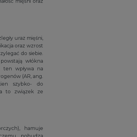
ałość mięśni oraz
legły uraz mięśni,
kacja oraz wzrost
zylegać do siebie.
 powstają włókna
on ten wpływa na
ogenów (AR, ang.
kien szybko- do
ma to związek ze
órczych), hamuje
i czemu pobudza