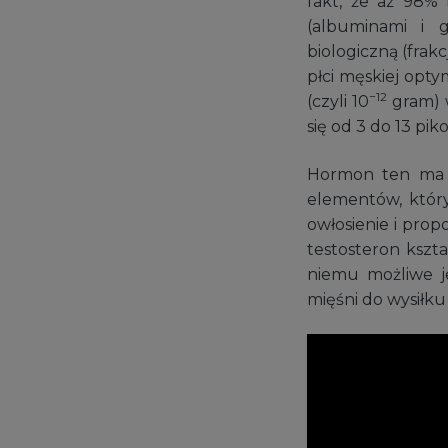
fakt, że aż 98%
(albuminami i 
biologiczną (frakc
płci męskiej opt
−12
(czyli 10
gram) 
się od 3 do 13 p
Hormon ten ma i
elementów, który
owłosienie i prop
testosteron kszta
niemu możliwe je
mięśni do wysiłku