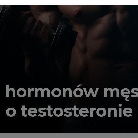
a hormonów męski
o testosteronie