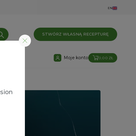
EN
STWÓRZ WŁASNĄ RECEPTURĘ
Moje konto
0,00 ZŁ
sion