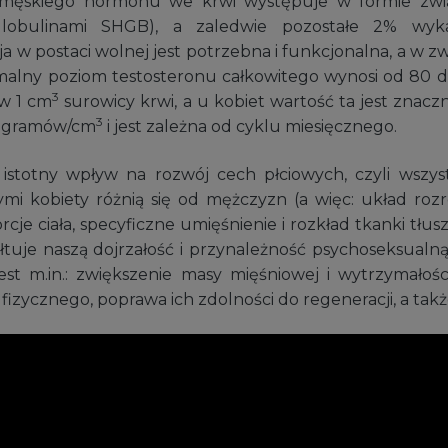
 męskiego hormonu we krwi występuje w formie zwią
globulinami SHGB), a zaledwie pozostałe 2% wyk
ja w postaci wolnej jest potrzebna i funkcjonalna, a w zw
ymalny poziom testosteronu całkowitego wynosi od 80
3
w 1 cm
surowicy krwi, a u kobiet wartość ta jest znacz
3
ikogramów/cm
i jest zależna od cyklu miesięcznego.
stotny wpływ na rozwój cech płciowych, czyli wszys
mi kobiety różnią się od mężczyzn (a więc: układ rozrod
orcje ciała, specyficzne umięśnienie i rozkład tkanki tłu
łtuje naszą dojrzałość i przynależność psychoseksualną.
st m.in.: zwiększenie masy mięśniowej i wytrzymałości
 fizycznego, poprawa ich zdolności do regeneracji, a także