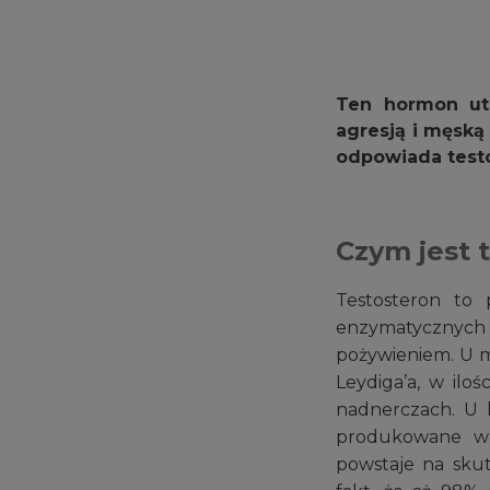
Ten hormon uto
agresją i męską 
odpowiada test
Czym jest 
Testosteron to
enzymatycznyc
pożywieniem. U m
Leydiga’a, w ilo
nadnerczach. U 
produkowane w w
powstaje na skut