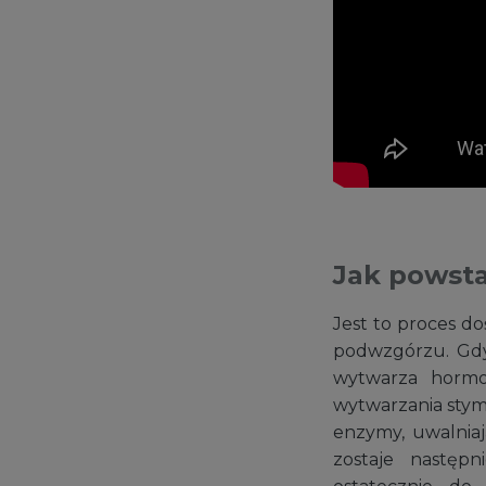
Jak powsta
Jest to proces d
podwzgórzu. Gdy
wytwarza hormo
wytwarzania stym
enzymy, uwalnia
zostaje następ