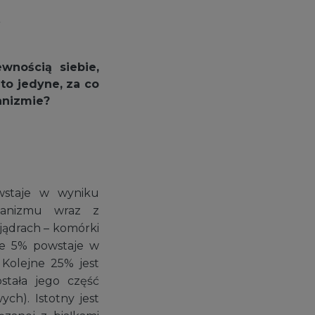
y
wnością siebie,
 to jedyne, za co
anizmie?
wstaje w wyniku
ganizmu wraz z
jądrach – komórki
ałe 5% powstaje w
Kolejne 25% jest
stała jego część
ch). Istotny jest