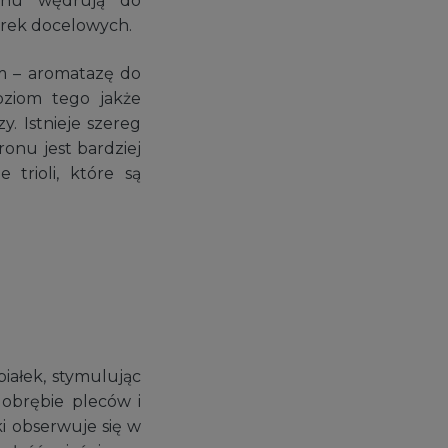
monu wędrują do
mórek docelowych.
m – aromatazę do
oziom tego jakże
. Istnieje szereg
ronu jest bardziej
 trioli, które są
białek, stymulując
 obrębie pleców i
ki obserwuje się w