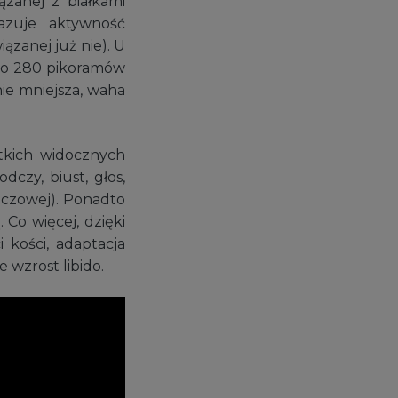
zanej z białkami
azuje aktywność
iązanej już nie). U
 do 280 pikoramów
nie mniejsza, waha
tkich widocznych
czy, biust, głos,
szczowej). Ponadto
 Co więcej, dzięki
 kości, adaptacja
 wzrost libido.