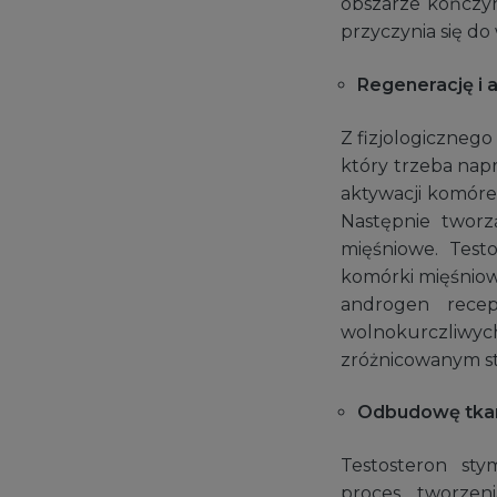
obszarze kończyn
przyczynia się do
Regenerację i 
Z fizjologicznego
który trzeba nap
aktywacji komórek
Następnie tworz
mięśniowe. Test
komórki mięśnio
androgen recep
wolnokurczliwyc
zróżnicowanym s
Odbudowę tkan
Testosteron sty
proces tworzen