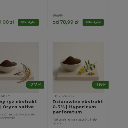
86,99
9,00
zł
od
78,99
zł
Podgląd
Podgląd
-27%
-16%
RAKTY
EKSTRAKTY
ny ryż ekstrakt
Dziurawiec ekstrakt
| Oryza sativa
0.3% | Hypericum
perforatum
i ryż na odchudzanie i
ieczność
Naturalnie na nastrój... i nie
tylko