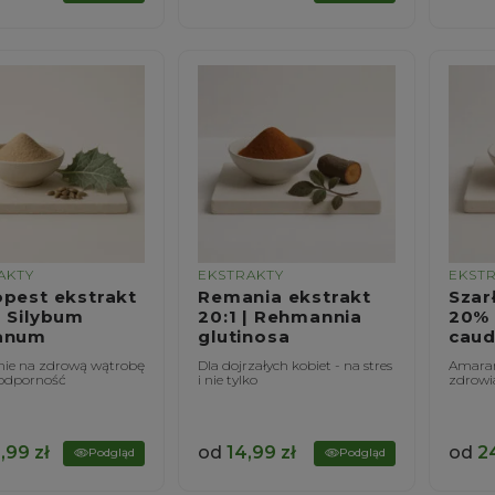
AKTY
EKSTRAKTY
EKST
opest ekstrakt
Remania ekstrakt
Szar
 Silybum
20:1 | Rehmannia
20% 
anum
glutinosa
caud
nie na zdrową wątrobę
Dla dojrzałych kobiet - na stres
Amaran
 odporność
i nie tylko
zdrowi
,99
zł
od
14,99
zł
od
2
Podgląd
Podgląd