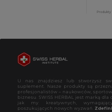
Produkty 1
U nas znajdziesz lub stworzysz sw
suplement. Nasze produkty są przezn
profesjonalistów – naukowców, sportow
biznesu. SWISS HERBAL jest marką dla 
jak my: kreatywnych, wymagający
poszukujących nowych wyzwań.
Zdefini