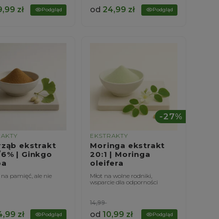
9,99
zł
od
24,99
zł
Podgląd
Podgląd
-27%
RAKTY
EKSTRAKTY
rząb ekstrakt
Moringa ekstrakt
6% | Ginkgo
20:1 | Moringa
ba
oleifera
 na pamięć, ale nie
Młot na wolne rodniki,
wsparcie dla odporności
14,99
4,99
zł
od
10,99
zł
Podgląd
Podgląd