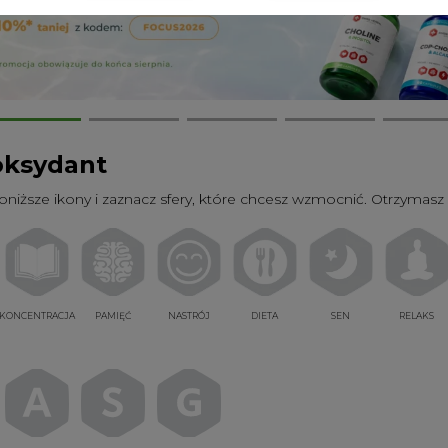
oksydant
poniższe ikony i zaznacz sfery, które chcesz wzmocnić. Otrzymasz 
KONCENTRACJA
PAMIĘĆ
NASTRÓJ
DIETA
SEN
RELAKS