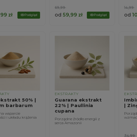
69,99
14,99
,99
zł
od
59,99
zł
od
1
Podgląd
Podgląd
AKTY
EKSTRAKTY
EKST
ekstrakt 50% |
Guarana ekstrakt
Imbi
um barbarum
22% | Paullinia
| Zin
cupana
na wsparcie
Porząd
ści i układu krążenia
wzmac
Porządne źródło energii z
serca Amazonii
34,99