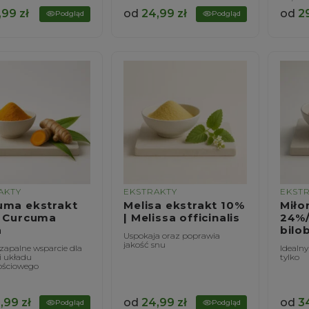
,99
zł
od
24,99
zł
od
2
Podgląd
Podgląd
AKTY
EKSTRAKTY
EKST
uma ekstrakt
Melisa ekstrakt 10%
Miło
| Curcuma
| Melissa officinalis
24%/
a
bilo
Uspokaja oraz poprawia
jakość snu
zapalne wsparcie dla
Idealny
 układu
tylko
ościowego
,99
zł
od
24,99
zł
od
3
Podgląd
Podgląd