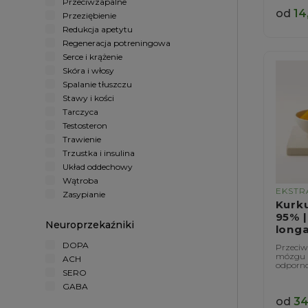
Przeciwzapalne
od
14
Przeziębienie
Redukcja apetytu
Regeneracja potreningowa
Serce i krążenie
Skóra i włosy
Spalanie tłuszczu
Stawy i kości
Tarczyca
Testosteron
Trawienie
Trzustka i insulina
Układ oddechowy
Wątroba
EKSTR
Zasypianie
Kurk
95% 
Neuroprzekaźniki
long
DOPA
Przeciw
mózgu i
ACH
odporn
SERO
GABA
od
34