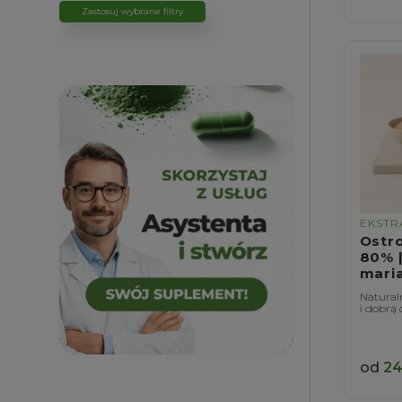
Zastosuj wybrane filtry
EKSTR
Ostr
80% |
mari
Natural
i dobrą
od
24