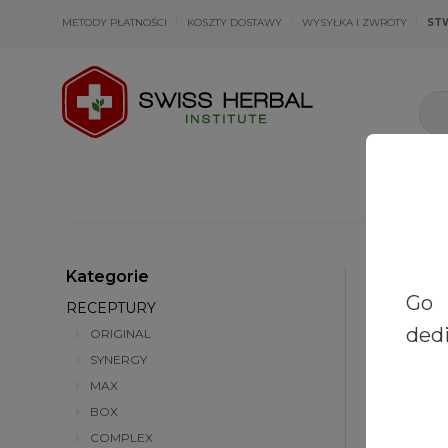
METODY PŁATNOŚCI
KOSZTY DOSTAWY
WYSYŁKA I ZWROTY
ST
Kategorie
Strona głów
Go 
RECEPTURY
dedi
ORIGINAL
SYNERGY
MAX
BOX
COMPLEX