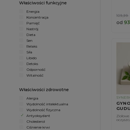
Właściwości funkcyjne
Energia
109,99
Koncentracja
od
93
Pamięć
Nastrój
Dieta
Sen
Relaks
Siła
Libido
Detoks
Odporność
Witalność
Właściwości zdrowotne
SYNER
Alergia
GYNO
Wydolność intelektualna
GUDU
Wydolność fizyczna
Antyoksydant
Ziołowe 
oczyszc
Cholesterol
Ciśnienie krwi