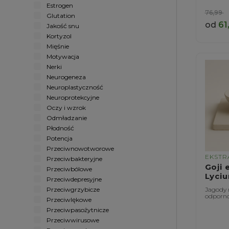
Estrogen
76,99
Glutation
od
61
Jakość snu
Kortyzol
Mięśnie
Motywacja
Nerki
Neurogeneza
Neuroplastyczność
Neuroprotekcyjne
Oczy i wzrok
Odmładzanie
Płodność
Potencja
Przeciwnowotworowe
EKSTR
Przeciwbakteryjne
Goji 
Przeciwbólowe
Lyci
Przeciwdepresyjne
Przeciwgrzybicze
Jagody 
odporno
Przeciwlękowe
Przeciwpasożytnicze
Przeciwwirusowe