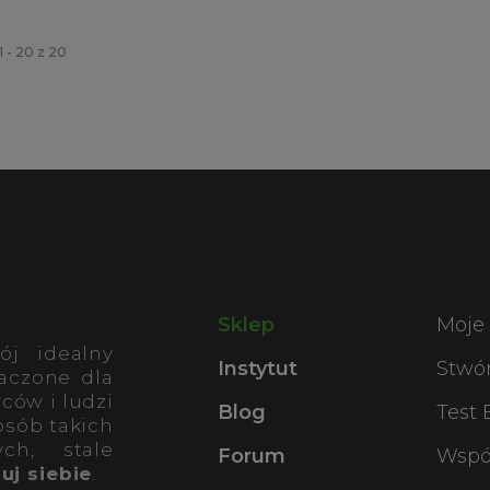
 - 20 z 20
Sklep
Moje
ój idealny
Instytut
Stwó
aczone dla
ców i ludzi
Blog
Test
osób takich
ch, stale
Forum
Wspó
uj siebie
.