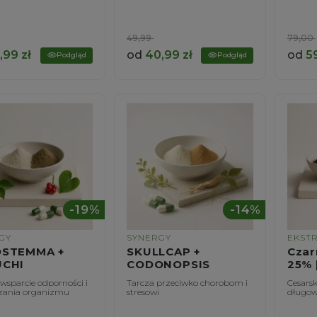
49,99
79,00
,99
zł
od
40,99
zł
od
5
Podgląd
Podgląd
-19%
-14%
GY
SYNERGY
EKST
STEMMA +
SKULLCAP +
Czar
CHI
CODONOPSIS
25% 
wsparcie odporności i
Tarcza przeciwko chorobom i
Cesarsk
zania organizmu
stresowi
długow