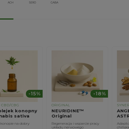
ACH
SERO
GABA
-15%
-18%
I CBD/CBG
ORIGINAL
SYNE
olejek konopny
NEURIDINE™
ANGE
nabis sativa
Original
AST
 konopie na dobry
Regeneracja i wsparcie pracy
Adapto
układu nerwowego
chińsk