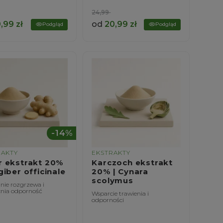
24,99
0,99
zł
od
20,99
zł
Podgląd
Podgląd
-14%
RAKTY
EKSTRAKTY
r ekstrakt 20%
Karczoch ekstrakt
giber officinale
20% | Cynara
scolymus
nie rozgrzewa i
nia odporność
Wsparcie trawienia i
odporności