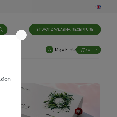
EN
STWÓRZ WŁASNĄ RECEPTURĘ
Moje konto
0,00 ZŁ
sion