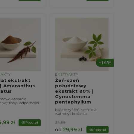
-14%
RAKTY
EKSTRAKTY
łat ekstrakt
Żeń-szeń
| Amaranthus
południowy
atus
ekstrakt 80% |
Gynostemma
towe wsparcie
pentaphyllum
a wątroby i odporności
Najlepszy "żeń-szeń" dla
wątroby i krążenia
4,99
zł
34,99
Podgląd
od
29,99
zł
Podgląd