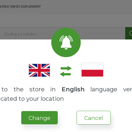
WÓRZ SWÓJ SUPLEMENT
Szukaj produktu...
PRODUKTY
USŁUGI
O NAS
BLOG
na
Zdrowotne
Antyoksydant
to the store in
English
language ver
cated to your location
Change
Cancel