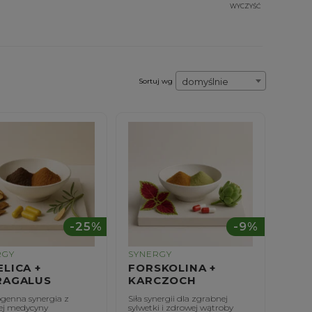
WYCZYŚĆ
domyślnie
Sortuj wg
-25%
-9%
RGY
SYNERGY
LICA +
FORSKOLINA +
RAGALUS
KARCZOCH
genna synergia z
Siła synergii dla zgrabnej
iej medycyny
sylwetki i zdrowej wątroby