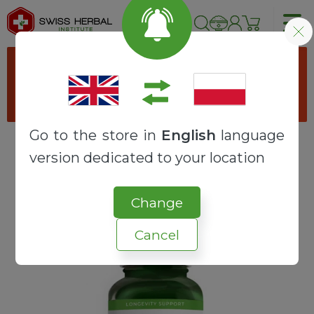
Proszę wybrać opcje produktu
przechodząc do produktu "
Kapsułkarka
ręczna
".
Go to the store in
English
language
version dedicated to your location
Strona główna
RECEPTURY
SYNERGY
EGCG + ZIELONA KAWA
Change
Cancel