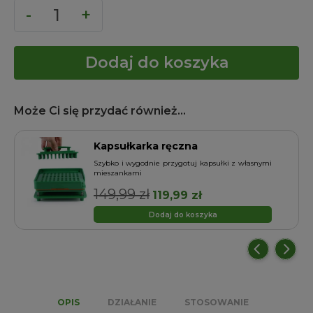
Dodaj do koszyka
Może Ci się przydać również...
Kapsułkarka ręczna
o
Szybko i wygodnie przygotuj kapsułki z własnymi
mieszankami
149,99
zł
Pierwotna
Aktualna
119,99
zł
cena
cena
Dodaj do koszyka
wynosiła:
wynosi:
149,99 zł.
119,99 zł.
OPIS
DZIAŁANIE
STOSOWANIE