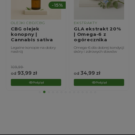
%
-15%
OLEJKI CBD/CBG
EKSTRAKTY
CBG olejek
GLA ekstrakt 20%
konopny |
| Omega-6 z
Cannabis sativa
ogórecznika
Legalne konopie na dobry
Omega-6 dla dobrej kondycji
nastrój
skóry i zdrowych stawów
109,99
93,99
zł
34,99
zł
od
od
Podgląd
Podgląd