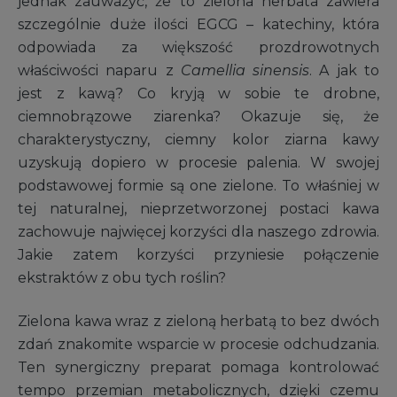
jednak zauważyć, że to zielona herbata zawiera
szczególnie duże ilości EGCG – katechiny, która
odpowiada za większość prozdrowotnych
właściwości naparu z
Camellia sinensis
. A jak to
jest z kawą? Co kryją w sobie te drobne,
ciemnobrązowe ziarenka? Okazuje się, że
charakterystyczny, ciemny kolor ziarna kawy
uzyskują dopiero w procesie palenia. W swojej
podstawowej formie są one zielone. To właśniej w
tej naturalnej, nieprzetworzonej postaci kawa
zachowuje najwięcej korzyści dla naszego zdrowia.
Jakie zatem korzyści przyniesie połączenie
ekstraktów z obu tych roślin?
Zielona kawa wraz z zieloną herbatą to bez dwóch
zdań znakomite wsparcie w procesie odchudzania.
Ten synergiczny preparat pomaga kontrolować
tempo przemian metabolicznych, dzięki czemu