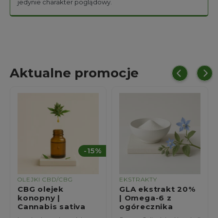
jedynie charakter poglądowy.
Aktualne promocje
%
EKSTRAKTY
EKSTRAKTY
GLA ekstrakt 20%
Szarłat ekstrakt
| Omega-6 z
20% | Amaranthus
ogórecznika
caudatus