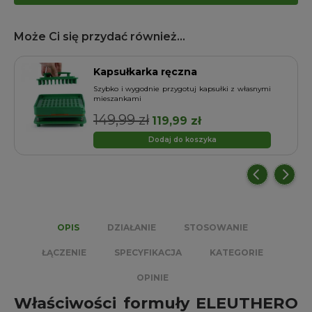
Może Ci się przydać również...
Kapsułkarka ręczna
o
Szybko i wygodnie przygotuj kapsułki z własnymi
mieszankami
149,99
zł
Pierwotna
Aktualna
119,99
zł
cena
cena
Dodaj do koszyka
wynosiła:
wynosi:
149,99 zł.
119,99 zł.
OPIS
DZIAŁANIE
STOSOWANIE
ŁĄCZENIE
SPECYFIKACJA
KATEGORIE
OPINIE
Właściwości formuły ELEUTHERO