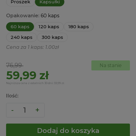
Proszek
Kapsułki
Opakowanie:
60 kaps
60 kaps
120 kaps
180 kaps
240 kaps
300 kaps
Cena za 1 kaps: 1.00zł
Pierwotna
Aktualna
76,99
Na stanie
cena
cena
59,99
zł
wynosiła:
wynosi:
Najniższa cena z ostatnich 30 dni:
59,99
zł
.
76,99 zł.
59,99 zł.
Ilość:
Dodaj do koszyka