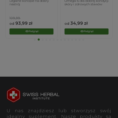
Omega-6 dla dobrej kondycji
Amarantowe wsparcie
skóry i zdrowych stawów
zdrowia wątroby i
odporności
34,99
zł
24,99
zł
od
od
Podgląd
Podgląd
U nas znajdziesz lub stworzysz swój
idealny suplement. Nasze produkty są