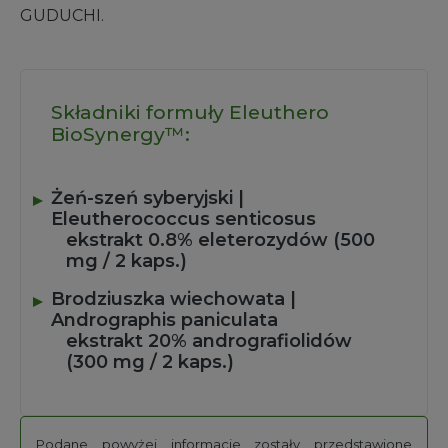
GUDUCHI.
Składniki formuły Eleuthero
BioSynergy™:
Żeń-szeń syberyjski |
Eleutherococcus senticosus
ekstrakt 0.8% eleterozydów (500
mg / 2 kaps.)
Brodziuszka wiechowata |
Andrographis paniculata
ekstrakt 20% andrografiolidów
(300 mg / 2 kaps.)
Podane powyżej informacje zostały przedstawione