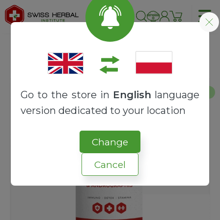
Strona główna
RECEPTURY
SYNERGY
ELEUTHERO + ANDROGRAPHIS
Promocja!
Go to the store in
English
language
version dedicated to your location
Change
Cancel