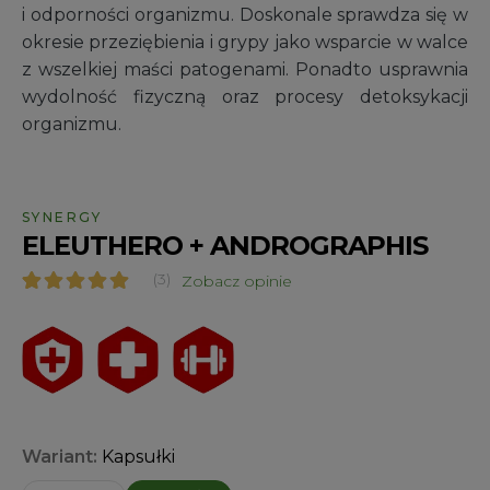
i odporności organizmu. Doskonale sprawdza się w
okresie przeziębienia i grypy jako wsparcie w walce
z wszelkiej maści patogenami. Ponadto usprawnia
wydolność fizyczną oraz procesy detoksykacji
organizmu.
SYNERGY
ELEUTHERO + ANDROGRAPHIS
(3)
Zobacz opinie
Oceniony
3
4.67
na 5 na
podstawie
ocen
klientów
Wariant:
Kapsułki