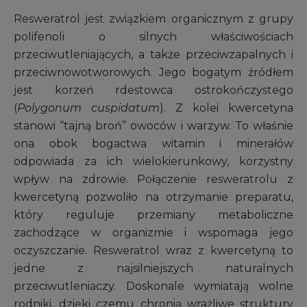
Resweratrol jest związkiem organicznym z grupy
polifenoli o silnych właściwościach
przeciwutleniających, a także przeciwzapalnych i
przeciwnowotworowych. Jego bogatym źródłem
jest korzeń rdestowca ostrokończystego
(
Polygonum cuspidatum
). Z kolei kwercetyna
stanowi “tajną broń” owoców i warzyw. To właśnie
ona obok bogactwa witamin i minerałów
odpowiada za ich wielokierunkowy, korzystny
wpływ na zdrowie. Połączenie resweratrolu z
kwercetyną pozwoliło na otrzymanie preparatu,
który reguluje przemiany metaboliczne
zachodzące w organizmie i wspomaga jego
oczyszczanie. Resweratrol wraz z kwercetyną to
jedne z najsilniejszych naturalnych
przeciwutleniaczy. Doskonale wymiatają wolne
rodniki, dzięki czemu chronią wrażliwe struktury