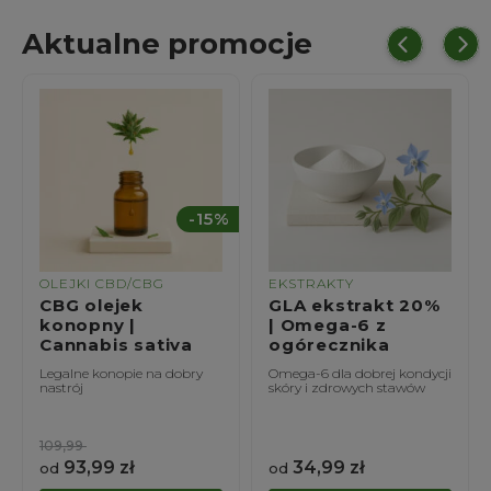
Aktualne promocje
-15%
LEJKI CBD/CBG
EKSTRAKTY
EKST
BG olejek
GLA ekstrakt 20%
Szar
onopny |
| Omega-6 z
20% 
annabis sativa
ogórecznika
cau
egalne konopie na dobry
Omega-6 dla dobrej kondycji
Amara
astrój
skóry i zdrowych stawów
zdrowi
odporn
09,99
93,99
zł
34,99
zł
2
od
od
od