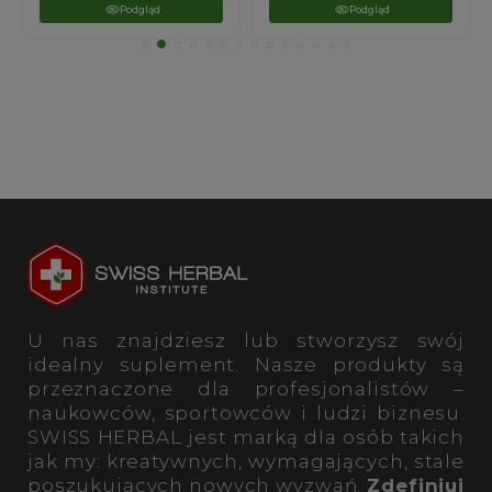
Podgląd
Podgląd
U nas znajdziesz lub stworzysz swój
idealny suplement. Nasze produkty są
przeznaczone dla profesjonalistów –
naukowców, sportowców i ludzi biznesu.
SWISS HERBAL jest marką dla osób takich
jak my: kreatywnych, wymagających, stale
poszukujących nowych wyzwań.
Zdefiniuj