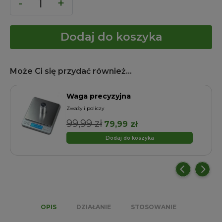
Dodaj do koszyka
Może Ci się przydać również...
Waga precyzyjna
Zważy i policzy
99,99
zł
Pierwotna
Aktualna
79,99
zł
cena
cena
Dodaj do koszyka
wynosiła:
wynosi:
99,99 zł.
79,99 zł.
OPIS
DZIAŁANIE
STOSOWANIE