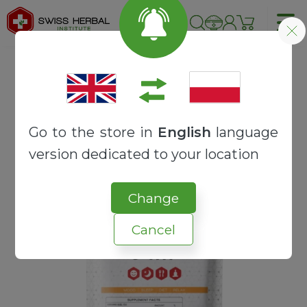
Strona główna
SUROWCE
AMINOKWASY
5-HTP ekstrakt 99% | Griffonia simplicifolia
Go to the store in
English
language
version dedicated to your location
Change
Cancel