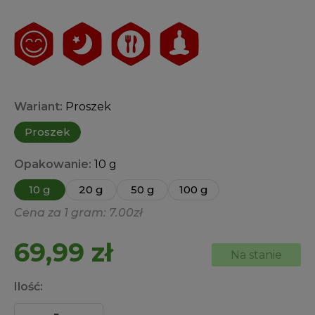
Oceniony
26
4.85
na 5 na
podstawie
ocen
klientów
Wariant:
Proszek
Proszek
Opakowanie:
10 g
10 g
20 g
50 g
100 g
Cena za 1 gram: 7.00zł
69,99
zł
Na stanie
Ilość: