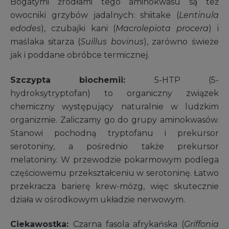
Bogatymi źródłami tego aminokwasu są też
owocniki grzybów jadalnych: shiitake (
Lentinula
edodes
), czubajki kani (
Macrolepiota procera
) i
maślaka sitarza (
Suillus bovinus
), zarówno świeże
jak i poddane obróbce termicznej.
Szczypta biochemii:
5-HTP (5-
hydroksytryptofan) to organiczny związek
chemiczny występujący naturalnie w ludzkim
organizmie. Zaliczamy go do grupy aminokwasów.
Stanowi pochodną tryptofanu i prekursor
serotoniny, a pośrednio także prekursor
melatoniny. W przewodzie pokarmowym podlega
częściowemu przekształceniu w serotoninę. Łatwo
przekracza barierę krew-mózg, więc skutecznie
działa w ośrodkowym układzie nerwowym.
Ciekawostka:
Czarna fasola afrykańska (
Griffonia