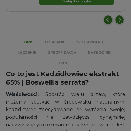
Dodaj do koszyka
wynosiła:
wynosi:
99,99 zł.
79,99 zł.
OPIS
DZIAŁANIE
STOSOWANIE
ŁĄCZENIE
SPECYFIKACJA
KATEGORIE
OPINIE
Co to jest Kadzidłowiec ekstrakt
65% | Boswellia serrata?
Właściwości:
Spośród wielu drzew, które
możemy spotkać w środowisku naturalnym,
kadzidłowiec zdecydowanie się wyróżnia. Swojej
popularności nie zawdzięcza bynajmniej
nadzwyczajnym rozmiarom czy kształtowi liści. Jest