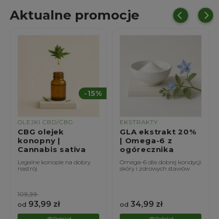
Aktualne promocje
%
EKSTRAKTY
EKSTRAKTY
GLA ekstrakt 20%
Szarłat ekstrakt
| Omega-6 z
20% | Amaranthus
ogórecznika
caudatus
Omega-6 dla dobrej kondycji
Amarantowe wsparcie
skóry i zdrowych stawów
zdrowia wątroby i
odporności
34,99
zł
24,99
zł
od
od
Podgląd
Podgląd