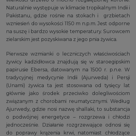
Naturalnie występuje w klimacie tropikalnym Indii i
Pakistanu, gdzie rośnie na stokach i grzbietach
wzniesień do wysokości 1150 m n.p.m. Jest odporne
na suszę i bardzo wysokie temperatury. Surowcem
zielarskim jest pozyskiwana z jego pnia żywica.
Pierwsze wzmianki o leczniczych właściwościach
żywicy kadzidłowca znajdują się w staroegipskim
papirusie Ebersa, datowanym na 1500 r. p.n.e. W
tradycyjnej medycynie Indii (Ajurweda) i Persji
(Unami) żywica ta jest stosowana od tysięcy lat
głównie jako środek przeciwko dolegliwościom
związanym z chorobami reumatycznymi. Według
Ajurwedy, gdzie nosi nazwę shallaki, to substancja
o podwójnej energetyce – rozgrzewa i chłodzi
jednocześnie. Działanie rozgrzewające odnosi się
do poprawy krążenia krwi, natomiast chłodzące