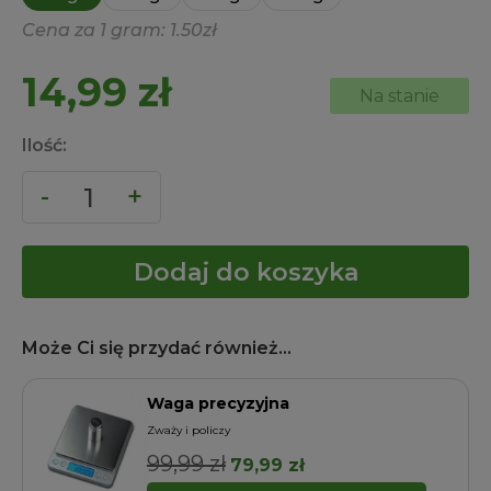
Cena za 1 gram: 1.50zł
14,99
zł
Na stanie
Ilość:
Dodaj do koszyka
Może Ci się przydać również...
Waga precyzyjna
Zważy i policzy
99,99
zł
Pierwotna
Aktualna
79,99
zł
cena
cena