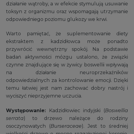
działanie wątroby, a w efekcie stymulują usuwanie
toksyn z organizmu oraz wspomagają utrzymanie
odpowiedniego poziomu glukozy we krwi.
Warto pamiętać, że suplementowanie diety
ekstraktem z kadzidłowca może ponadto
przywrócić wewnętrzny spokój. Na podstawie
badań aktywności mózgu ustalono, że związki
czynne znajdujące się w żywicy boswellii wpływają
na działanie neuroprzekaźników
odpowiedzialnych za kontrolowanie emocji. Dzięki
temu łatwiej jest nam zachować dobry nastrój i
wyciszyć nieprzyjemne uczucia.
Występowanie:
Kadzidłowiec indyjski (
Boswellia
serrata
) to drzewo należące do rodziny
osoczynowatych (
Burseraceae
). Jest to średniej
wielkości drzewo o mocno rozgałęzionej koronie.