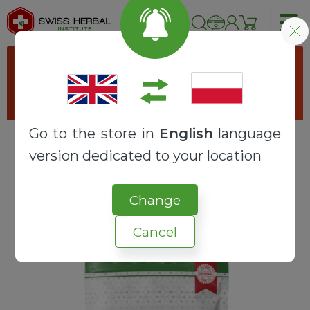
Proszę wybrać opcje produktu
przechodząc do produktu "
Kapsułki
wegetariańskie
".
Go to the store in
English
language
version dedicated to your location
Strona główna
SUROWCE
EKSTRAKTY
Kadzidłowiec ekstrakt 65% | Boswellia serrata
Change
Cancel