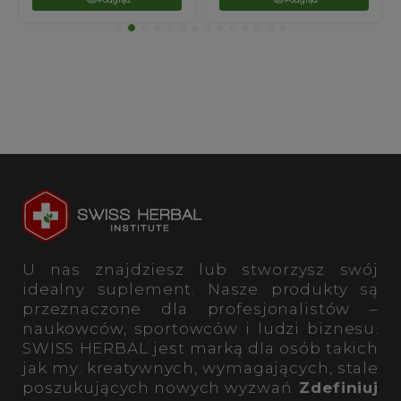
U nas znajdziesz lub stworzysz swój
idealny suplement. Nasze produkty są
przeznaczone dla profesjonalistów –
naukowców, sportowców i ludzi biznesu.
SWISS HERBAL jest marką dla osób takich
jak my: kreatywnych, wymagających, stale
poszukujących nowych wyzwań.
Zdefiniuj