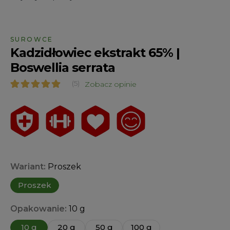
SUROWCE
Kadzidłowiec ekstrakt 65% |
Boswellia serrata
(5)
Zobacz opinie
Oceniony
5
4.80
na 5 na
podstawie
ocen
klientów
Wariant:
Proszek
Proszek
Opakowanie:
10 g
10 g
20 g
50 g
100 g