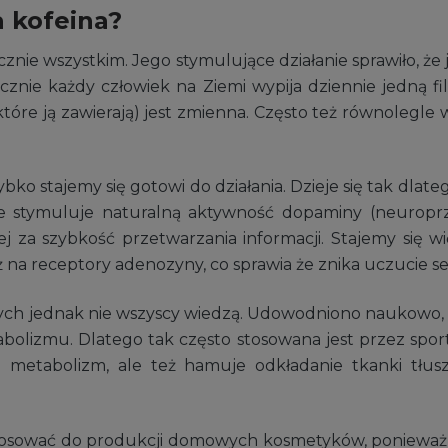
a kofeina?
znie wszystkim. Jego stymulujące działanie sprawiło, że 
ycznie każdy człowiek na Ziemi wypija dziennie jedną f
tóre ją zawierają) jest zmienna. Często też równolegle w
o stajemy się gotowi do działania. Dzieje się tak dlateg
stymuluje naturalną aktywność dopaminy (neuroprz
ej za szybkość przetwarzania informacji. Stajemy się w
 na receptory adenozyny, co sprawia że znika uczucie s
rych jednak nie wszyscy wiedzą. Udowodniono naukowo, ż
bolizmu. Dlatego tak często stosowana jest przez sp
a metabolizm, ale też hamuje odkładanie tkanki tłus
osować do produkcji domowych kosmetyków, ponieważ wa