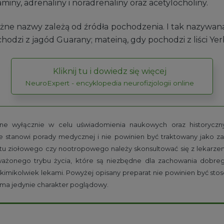
iny, adrenaliny i noradrenaliny oraz acetylocholiny.
 różne nazwy zależą od źródła pochodzenia. I tak nazywana
chodzi z jagód Guarany; mateiną, gdy pochodzi z liści Ye
Kliknij tu i dowiedz się więcej
NeuroExpert - encyklopedia neurofizjologii online
e wyłącznie w celu uświadomienia naukowych oraz historycznyc
e stanowi porady medycznej i nie powinien być traktowany jako z
tu ziołowego czy nootropowego należy skonsultować się z lekarzem 
oważonego trybu życia, które są niezbędne dla zachowania dobre
kimikolwiek lekami. Powyżej opisany preparat nie powinien być stos
u ma jedynie charakter poglądowy.