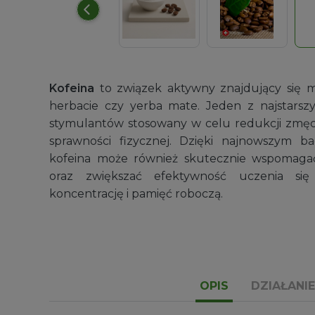
Miarki plastikowe
Kofeina
to związek aktywny znajdujący się m
Wygodne narzędzie do odmierzania suro
herbacie czy yerba mate. Jeden z najstarsz
Zakres
9,99
zł
–
14,99
zł
stymulantów stosowany w celu redukcji zmęcz
cen:
sprawności fizycznej. Dzięki najnowszym b
od
kofeina może również skutecznie wspomagać
9,99 zł
oraz zwiększać efektywność uczenia s
do
koncentrację i pamięć roboczą.
14,99 zł
OPIS
DZIAŁANIE