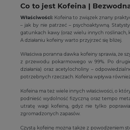
Co to jest Kofeina | Bezwodn
Właściwości:
Kofeina to związek znany praktyc
– jak by nie patrzeć – psychoaktywną. Statyst
gatunkach kawy (oraz wielu innych roślinach, k
A działaniu kofeiny warto przyjrzeć się bliżej.
Właściwa poranna dawka kofeiny sprawia, że szybk
z przewodu pokarmowego w 99%. Po drugie 
działania) oraz acetylocholiny – odpowiedzialn
potrzebnych rzeczach. Kofeina wpływa również
Kofeina ma też wiele innych właściwości, o któ
podnieść wydolność fizyczną oraz tempo meta
utratę wagi kofeiną, gdyż nie tylko poprawi
zgromadzonych zapasów.
Czystą kofeinę można także z powodzeniem st